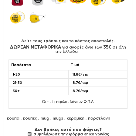
Δείτε τους τρόπους και το κόστος αποστολής.
ΔΩΡΕΑΝ ΜΕΤΑΦΟΡΙΚΑ
για αγορές άνω των
35€
σε όλη
την Ελλάδα.
Ποσότητα
Τιμή
1-20
11.8€/τεμ
21-50
8.7€/τεμ
50+
8.7€/τεμ
Οι τιμές περιλαμβάνουν Φ.Π.Α.
κουπα
,
κουπες
,
mug
,
mugs
,
κεραμικη
,
πορσελανη
Δεν βρήκες αυτό που ψάχνεις?
συμπλήρωσε την φόρμα επικοινωνίας