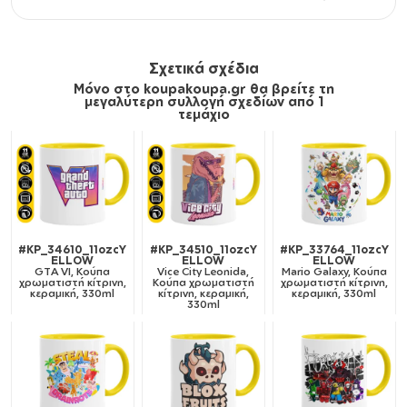
Σχετικά σχέδια
Μόνο στο koupakoupa.gr θα βρείτε τη
μεγαλύτερη συλλογή σχεδίων από 1
τεμάχιο
#KP_34610_11ozcY
#KP_34510_11ozcY
#KP_33764_11ozcY
ELLOW
ELLOW
ELLOW
GTA VI, Κούπα
Vice City Leonida,
Mario Galaxy, Κούπα
χρωματιστή κίτρινη,
Κούπα χρωματιστή
χρωματιστή κίτρινη,
κεραμική, 330ml
κίτρινη, κεραμική,
κεραμική, 330ml
330ml