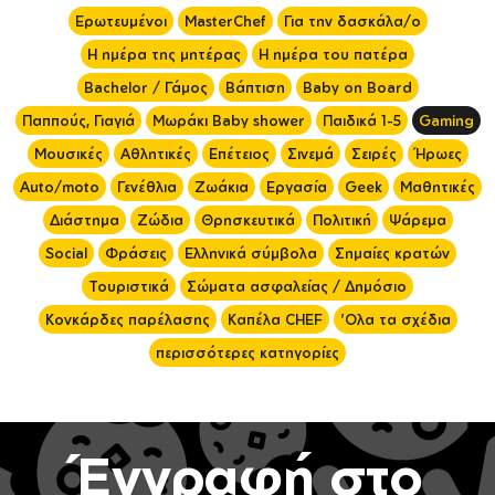
Ερωτευμένοι
MasterChef
Για την δασκάλα/ο
Η ημέρα της μητέρας
Η ημέρα του πατέρα
Bachelor / Γάμος
Βάπτιση
Baby on Board
Παππούς, Γιαγιά
Μωράκι Baby shower
Παιδικά 1-5
Gaming
Μουσικές
Αθλητικές
Επέτειος
Σινεμά
Σειρές
Ήρωες
Auto/moto
Γενέθλια
Ζωάκια
Εργασία
Geek
Μαθητικές
Διάστημα
Ζώδια
Θρησκευτικά
Πολιτική
Ψάρεμα
Social
Φράσεις
Ελληνικά σύμβολα
Σημαίες κρατών
Τουριστικά
Σώματα ασφαλείας / Δημόσιο
Κονκάρδες παρέλασης
Καπέλα CHEF
'Ολα τα σχέδια
περισσότερες κατηγορίες
Έγγραφή στο