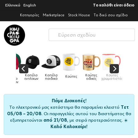
Ελληνικά
English
Το καλάθι είναι άδειο
Κατηγορίες
Marketplace
Stock House
Το δικό σου σχέδιο
Καπέλα
Κούπες
Κούπες
Κούπες
Δοχεία
Κούπες
Τσάντες
παιδικά
ειδικές
χρωματιστές
μεταλλικές
φαγητού
Πάμε Διακοπές!
Το ηλεκτρονικό μας κατάστημα θα παραμείνει κλειστό
Τετ
05/08 – 20/08
. Οι παραγγελίες αυτού του διαστήματος θα
εξυπηρετούνται
από 21/08
, με σειρά προτεραιότητας. ☀️
Καλό Καλοκαίρι!