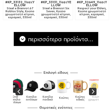
#KP_33132_11ozcY
#KP_33131_11ozcYE
#KP_32649_11ozcY
ELLOW
LLOW
ELLOW
Steal a Brainrot 67
Steal a Brainrot Six
Respect your Elders,
Roblox Style, Κούπα
Seven, Κούπα
Κούπα χρωματιστή
χρωματιστή κίτρινη,
χρωματιστή κίτρινη,
κίτρινη, κεραμική,
κεραμική, 330ml
κεραμική, 330ml
330ml
περισσότερα προϊόντα...
Επιλογή είδους
Καπέλα
Κούπες
Κούπες
Κούπες
Δοχεία
Κούπες
Τσάντες
παιδικά
ειδικές
χρωματιστές
μεταλλικές
φαγητού
Θεματικές ενότητες