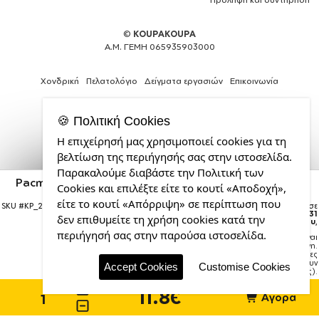
©
KOUPAKOUPA
Α.Μ. ΓΕΜΗ 065935903000
Χονδρική
Πελατολόγιο
Δείγματα εργασιών
Επικοινωνία
🍪 Πολιτική Cookies
Η επιχείρησή μας χρησιμοποιεί cookies για τη
Expert
βελτίωση της περιήγησής σας στην ιστοσελίδα.
Web
Παρακαλούμε διαβάστε την Πολιτική των
Development
Pacman waka waka waka, Κούπα χρωματιστή κίτρινη,
Cookies και επιλέξτε είτε το κουτί «Αποδοχή»,
Services
κεραμική, 330ml
από
είτε το κουτί «Απόρριψη» σε περίπτωση που
SKU #
KP_276_11ozcYELLOW
Η παραγγελία σας θα παραδοθεί σε
την
courier έως την
Δευτέρα 31
δεν επιθυμείτε τη χρήση cookies κατά την
Αυγούστου
,
CDL.gr
περιήγησή σας στην παρούσα ιστοσελίδα.
Σημείωση:
Η παράδοση στο courier είναι
εκτιμώμενη.
Χρόνος μεταφοράς:
1–3 εργάσιμες
ημέρες (ενδέχεται να υπάρξουν
Accept Cookies
Customise Cookies
καθυστερήσεις).
11.8€
Αγορά