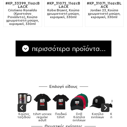
#KP_33399_11ozcB
#KP_31072_11ozcB
#KP_31071_11ozcBL
LACK
LACK
ACK
Cristiano Ronaldo
Kobe Bryant, Κούπα
Jordan 23, Κούπα
(Κριστιάνο
χρωματιστή μαύρη,
χρωματιστή μαύρη,
Ρονάλντο), Κούπα
κεραμική, 330ml
κεραμική, 330ml
χρωματιστή μαύρη,
κεραμική, 330ml
περισσότερα προϊόντα...
Επιλογή είδους
isex
Παιδικό
Drill
Καπέλα
Καπέλα
Κούπες
Κού
Κούπες
r
tshirt
Καπέλα
ενηλίκων
παιδικά
ειδικές
χρωματ
ενηλίκων
Θεματικές ενότητες