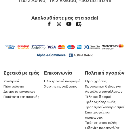
Τεώ 2 Αθήνα, 11142 Ελλάδα, +302152151246
Ακολουθήστε μας στα social
Σχετικά με εμάς
Επικοινωνία
Πολιτική αγορών
Χονδρική
Ηλεκτρονική πληρωμή
Όροι χρήσης
Πελατολόγιο
Χάρτης πρόσβασης
Προσωπικά δεδομένα
Δείγματα εργασιών
Ασφάλεια συναλλαγών
Ποιότητα κατασκευής
Τέλη και δασμοί
Τρόπος πληρωμής
Τραπεζικοί λογαριασμοί
Επιστροφές και
ακυρώσεις
Τρόπος αποστολής
Οδηγίες παραγγελίας