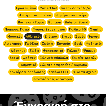
Ερωτευμένοι
MasterChef
Για την δασκάλα/ο
Η ημέρα της μητέρας
Η ημέρα του πατέρα
Bachelor / Γάμος
Βάπτιση
Baby on Board
Παππούς, Γιαγιά
Μωράκι Baby shower
Παιδικά 1-5
Gaming
Μουσικές
Αθλητικές
Επέτειος
Σινεμά
Σειρές
Ήρωες
Auto/moto
Γενέθλια
Ζωάκια
Εργασία
Geek
Μαθητικές
Διάστημα
Ζώδια
Θρησκευτικά
Πολιτική
Ψάρεμα
Social
Φράσεις
Ελληνικά σύμβολα
Σημαίες κρατών
Τουριστικά
Σώματα ασφαλείας / Δημόσιο
Κονκάρδες παρέλασης
Καπέλα CHEF
'Ολα τα σχέδια
περισσότερες κατηγορίες
Έγγραφή στο