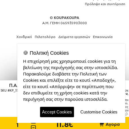
Πρόληψη και συντήρηση
©
KOUPAKOUPA
Α.Μ. ΓΕΜΗ 065935903000
Χονδρική
Πελατολόγιο
Δείγματα εργασιών
Επικοινωνία
🍪 Πολιτική Cookies
Η επιχείρησή μας χρησιμοποιεί cookies για τη
Web
βελτίωση της περιήγησής σας στην ιστοσελίδα.
Design,
Παρακαλούμε διαβάστε την Πολιτική των
Social
Cookies και επιλέξτε είτε το κουτί «Αποδοχή»,
Media
Π.Α.Ο., Κούπα χρωματιστή μαύρη, κεραμική, 330ml
&
είτε το κουτί «Απόρριψη» σε περίπτωση που
SEO
SKU #
KP_15988_11ozcBLACK
Η παραγγελία σας θα παραδοθεί σε
δεν επιθυμείτε τη χρήση cookies κατά την
courier έως την
Τρίτη 18 Αυγούστου
,
Agency
περιήγησή σας στην παρούσα ιστοσελίδα.
Σημείωση:
Η παράδοση στο courier είναι
από
εκτιμώμενη.
την
Χρόνος μεταφοράς:
1–3 εργάσιμες
ημέρες (ενδέχεται να υπάρξουν
CDL.gr
Accept Cookies
Customise Cookies
καθυστερήσεις).
11.8€
Αγορά