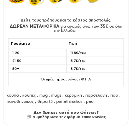
Δείτε τους τρόπους και το κόστος αποστολής.
ΔΩΡΕΑΝ ΜΕΤΑΦΟΡΙΚΑ
για αγορές άνω των
35€
σε όλη
την Ελλάδα.
Ποσότητα
Τιμή
1-20
11.8€/τεμ
21-50
8.7€/τεμ
50+
8.7€/τεμ
Οι τιμές περιλαμβάνουν Φ.Π.Α.
κουπα
,
κουπες
,
mug
,
mugs
,
κεραμικη
,
πορσελανη
, παο ,
παναθηναικος , θηρα 13 , panathinaikos , pao
Δεν βρήκες αυτό που ψάχνεις?
συμπλήρωσε την φόρμα επικοινωνίας