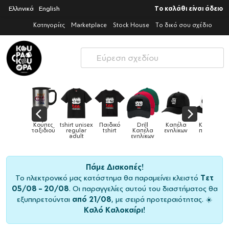
Ελληνικά
English
Το καλάθι είναι άδειο
Κατηγορίες
Marketplace
Stock House
Το δικό σου σχέδιο
sex
Παιδικό
Drill
Καπέλα
Καπέλα
Κούπες
Κούπ
Κούπες
r
tshirt
Καπέλα
ενηλίκων
παιδικά
ειδικές
χρωματι
ενηλίκων
Πάμε Διακοπές!
Το ηλεκτρονικό μας κατάστημα θα παραμείνει κλειστό
Τετ
05/08 – 20/08
. Οι παραγγελίες αυτού του διαστήματος θα
εξυπηρετούνται
από 21/08
, με σειρά προτεραιότητας. ☀️
Καλό Καλοκαίρι!