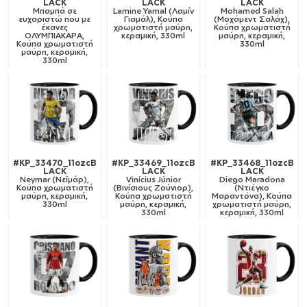
LACK
LACK
LACK
Μπαμπά σε
Lamine Yamal (Λαμίν
Mohamed Salah
ευχαριστώ που με
Γιαμάλ), Κούπα
(Μοχάμεντ Σαλάχ),
έκανες
χρωματιστή μαύρη,
Κούπα χρωματιστή
ΟΛΥΜΠΙΑΚΑΡΑ,
κεραμική, 330ml
μαύρη, κεραμική,
Κούπα χρωματιστή
330ml
μαύρη, κεραμική,
330ml
#KP_33470_11ozcB
#KP_33469_11ozcB
#KP_33468_11ozcB
LACK
LACK
LACK
Neymar (Νεϊμάρ),
Vinícius Júnior
Diego Maradona
Κούπα χρωματιστή
(Βινίσιους Ζούνιορ),
(Ντιέγκο
μαύρη, κεραμική,
Κούπα χρωματιστή
Μαραντόνα), Κούπα
330ml
μαύρη, κεραμική,
χρωματιστή μαύρη,
330ml
κεραμική, 330ml