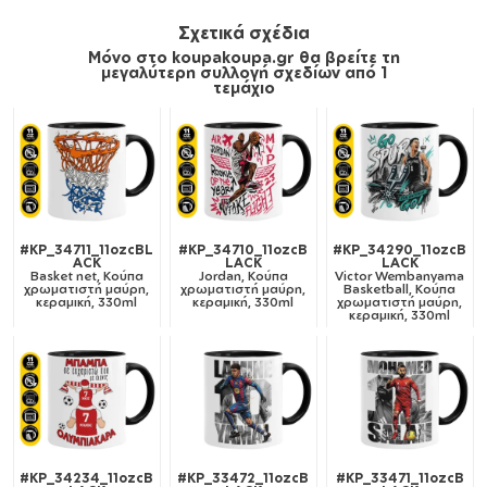
Σχετικά σχέδια
Μόνο στο koupakoupa.gr θα βρείτε τη
μεγαλύτερη συλλογή σχεδίων από 1
τεμάχιο
#KP_34711_11ozcBL
#KP_34710_11ozcB
#KP_34290_11ozcB
ACK
LACK
LACK
Basket net, Κούπα
Jordan, Κούπα
Victor Wembanyama
χρωματιστή μαύρη,
χρωματιστή μαύρη,
Basketball, Κούπα
κεραμική, 330ml
κεραμική, 330ml
χρωματιστή μαύρη,
κεραμική, 330ml
#KP_34234_11ozcB
#KP_33472_11ozcB
#KP_33471_11ozcB