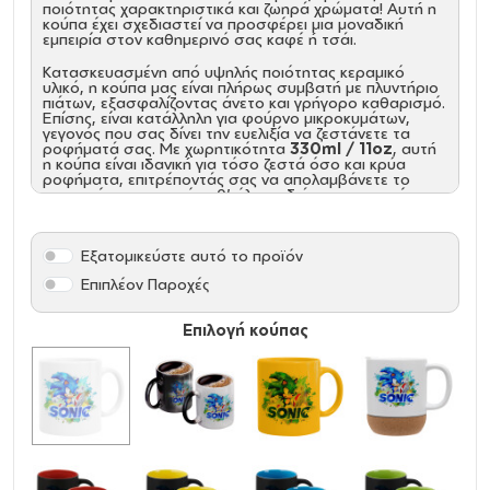
ποιότητας χαρακτηριστικά και ζωηρά χρώματα! Αυτή η
κούπα έχει σχεδιαστεί να προσφέρει μια μοναδική
εμπειρία στον καθημερινό σας καφέ ή τσάι.
Κατασκευασμένη από υψηλής ποιότητας κεραμικό
υλικό, η κούπα μας είναι πλήρως συμβατή με πλυντήριο
πιάτων, εξασφαλίζοντας άνετο και γρήγορο καθαρισμό.
Επίσης, είναι κατάλληλη για φούρνο μικροκυμάτων,
γεγονός που σας δίνει την ευελιξία να ζεστάνετε τα
ροφήματά σας. Με χωρητικότητα
330ml / 11oz
, αυτή
η κούπα είναι ιδανική για τόσο ζεστά όσο και κρύα
ροφήματα, επιτρέποντάς σας να απολαμβάνετε το
αγαπημένο σας ποτό καθ' όλη τη διάρκεια της ημέρας.
Η ποιότητα της κούπας μας φτάνει στο επίπεδο
AA+
,
προσφέροντας τέλεια γυαλάδα και αντοχή ακόμα και
Εξατομικεύστε αυτό το προϊόν
μετά από 1000+ πλύσεις στο πλυντήριο πιάτων.
Επιπλέον, το χρώμα της παραμένει αληθινά λευκό και η
Επιπλέον Παροχές
σκληρότητα της διατηρείται αναλλοίωτη,
διασφαλίζοντας πως θα σας συντροφεύει για πολλά
χρόνια. Επιλέξτε την κούπα μας για απόλαυση κάθε
Επιλογή κούπας
στιγμής. Απολαύστε το αγαπημένο σας ρόφημα σε
ζεστή ή κρύα μορφή, με ασφάλεια και ποιότητα που
διαρκεί!
Υλικό:
Κεραμικό
Πλυντήριο πιάτων:
ΝΑΙ
Χωρητικότητα:
330ml / 11oz
Φούρνος μικροκυμάτων:
ΝΑΙ
Χρήση:
ΖΕΣΤΑ, ΚΡΥΟ