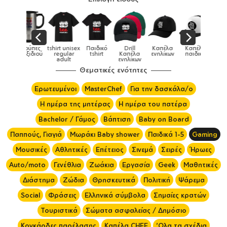
irt unisex
Παιδικό
Drill
Καπέλα
Καπέλα
Κούπες
Κούπες
regular
tshirt
Καπέλα
ενηλίκων
παιδικά
ειδικές
χ
adult
ενηλίκων
Θεματικές ενότητες
Ερωτευμένοι
MasterChef
Για την δασκάλα/ο
Η ημέρα της μητέρας
Η ημέρα του πατέρα
Bachelor / Γάμος
Βάπτιση
Baby on Board
Παππούς, Γιαγιά
Μωράκι Baby shower
Παιδικά 1-5
Gaming
Μουσικές
Αθλητικές
Επέτειος
Σινεμά
Σειρές
Ήρωες
Auto/moto
Γενέθλια
Ζωάκια
Εργασία
Geek
Μαθητικές
Διάστημα
Ζώδια
Θρησκευτικά
Πολιτική
Ψάρεμα
Social
Φράσεις
Ελληνικά σύμβολα
Σημαίες κρατών
Τουριστικά
Σώματα ασφαλείας / Δημόσιο
Κονκάρδες παρέλασης
Καπέλα CHEF
'Ολα τα σχέδια