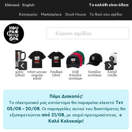
Ελληνικά
English
Το καλάθι είναι άδειο
Κατηγορίες
Marketplace
Stock House
Το δικό σου σχέδιο
irt unisex
Παιδικό
Drill
Καπέλα
Καπέλα
Κούπες
Κούπες
regular
tshirt
Καπέλα
ενηλίκων
παιδικά
ειδικές
χ
adult
ενηλίκων
Πάμε Διακοπές!
Το ηλεκτρονικό μας κατάστημα θα παραμείνει κλειστό
Τετ
05/08 – 20/08
. Οι παραγγελίες αυτού του διαστήματος θα
εξυπηρετούνται
από 21/08
, με σειρά προτεραιότητας. ☀️
Καλό Καλοκαίρι!