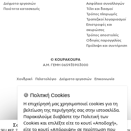
Δείγματα εργασιών
Ασφάλεια συναλλαγών
Ποιότητα κατασκευής
Τέλη και δασμοί
Τρόπος πληρωμής
Τραπεζικοί λογαριασμοί
Επιστροφές και
ακυρώσεις
Τρόπος αποστολής
Οδηγίες παραγγελίας
Πρόληψη και συντήρηση
©
KOUPAKOUPA
Α.Μ. ΓΕΜΗ 065935903000
Χονδρική
Πελατολόγιο
Δείγματα εργασιών
Επικοινωνία
🍪 Πολιτική Cookies
Η επιχείρησή μας χρησιμοποιεί cookies για τη
Κατασκευή
βελτίωση της περιήγησής σας στην ιστοσελίδα.
ιστοσελίδων
Παρακαλούμε διαβάστε την Πολιτική των
και
Cookies και επιλέξτε είτε το κουτί «Αποδοχή»,
Web
Σόνικ ο Σκαντζόχοιρος, Κούπα, κεραμική, 330ml
Design
είτε το κουτί «Απόρριψη» σε περίπτωση που
SKU #
KP_26057_11oz
Η παραγγελία σας θα παραδοθεί σε