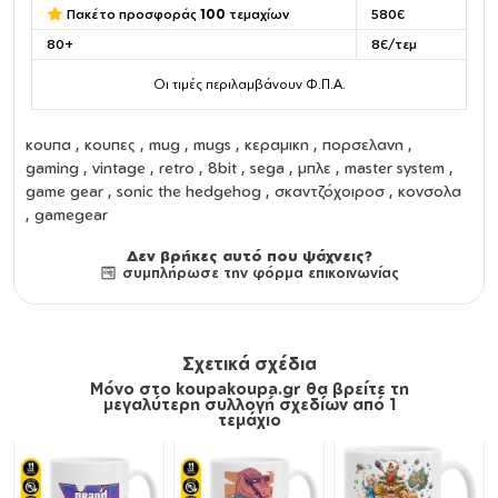
Πακέτο προσφοράς
100
τεμαχίων
580€
80+
8€/τεμ
Οι τιμές περιλαμβάνουν Φ.Π.Α.
κουπα
,
κουπες
,
mug
,
mugs
,
κεραμικη
,
πορσελανη
,
gaming , vintage , retro , 8bit , sega , μπλε , master system ,
game gear , sonic the hedgehog , σκαντζόχοιροσ , κονσολα
, gamegear
Δεν βρήκες αυτό που ψάχνεις?
συμπλήρωσε την φόρμα επικοινωνίας
Σχετικά σχέδια
Μόνο στο koupakoupa.gr θα βρείτε τη
μεγαλύτερη συλλογή σχεδίων από 1
τεμάχιο