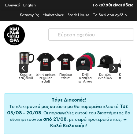
Ελληνικά
English
Το καλάθι είναι άδειο
Κατηγορίες
Marketplace
Stock House
Το δικό σου σχέδιο
Παιδικά
Κούπες
tshirt unisex
Παιδικό
Drill
Καπέλα
Καπέλα
αγούρια &
ταξιδιού
regular
tshirt
Καπέλα
ενηλίκων
παιδικά
Κούπες
adult
ενηλίκων
Πάμε Διακοπές!
Το ηλεκτρονικό μας κατάστημα θα παραμείνει κλειστό
Τετ
05/08 – 20/08
. Οι παραγγελίες αυτού του διαστήματος θα
εξυπηρετούνται
από 21/08
, με σειρά προτεραιότητας. ☀️
Καλό Καλοκαίρι!