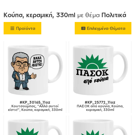
Κούπα, κεραμική, 330ml
με θέμα
Πολιτικά
Προϊόντα
Επιλεγμένα Θέματα
#KP_30165_11oz
#KP_25772_11oz
Κουτσούμπας, "Αλλά αυτοί
ΠΑΣΟΚ από κούνια, Κούπα,
είστε!", Κούπα, κεραμική, 330ml
κεραμική, 330ml