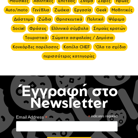
Μουσικές
Αθλητικές
Επέτειος
Σινεμά
Σειρές
Ήρωες
Auto/moto
Γενέθλια
Ζωάκια
Εργασία
Geek
Μαθητικές
Διάστημα
Ζώδια
Θρησκευτικά
Πολιτική
Ψάρεμα
Social
Φράσεις
Ελληνικά σύμβολα
Σημαίες κρατών
Τουριστικά
Σώματα ασφαλείας / Δημόσιο
Κονκάρδες παρέλασης
Καπέλα CHEF
'Ολα τα σχέδια
περισσότερες κατηγορίες
Έγγραφή στο
Newsletter
*
*
indicates required
Email Address