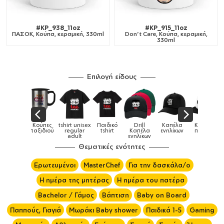
#KP_938_11oz
#KP_915_11oz
ΠΑΣΟΚ, Κούπα, κεραμική, 330ml
Don't Care, Κούπα, κεραμική,
330ml
Επιλογή είδους
Παιδικά
Κούπες
tshirt unisex
Παιδικό
Drill
Καπέλα
Καπέλα
αγούρια &
ταξιδιού
regular
tshirt
Καπέλα
ενηλίκων
παιδικά
Κούπες
adult
ενηλίκων
Θεματικές ενότητες
Ερωτευμένοι
MasterChef
Για την δασκάλα/ο
Η ημέρα της μητέρας
Η ημέρα του πατέρα
Bachelor / Γάμος
Βάπτιση
Baby on Board
Παππούς, Γιαγιά
Μωράκι Baby shower
Παιδικά 1-5
Gaming