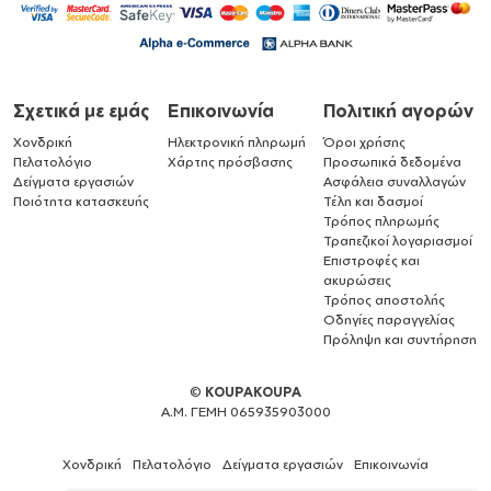
Σχετικά με εμάς
Επικοινωνία
Πολιτική αγορών
Χονδρική
Ηλεκτρονική πληρωμή
Όροι χρήσης
Πελατολόγιο
Χάρτης πρόσβασης
Προσωπικά δεδομένα
Δείγματα εργασιών
Ασφάλεια συναλλαγών
Ποιότητα κατασκευής
Τέλη και δασμοί
Τρόπος πληρωμής
Τραπεζικοί λογαριασμοί
Επιστροφές και
ακυρώσεις
Τρόπος αποστολής
Οδηγίες παραγγελίας
Πρόληψη και συντήρηση
©
KOUPAKOUPA
Α.Μ. ΓΕΜΗ 065935903000
Χονδρική
Πελατολόγιο
Δείγματα εργασιών
Επικοινωνία