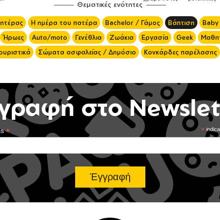
Θεματικές ενότητες
μητέρας
Η ημέρα του πατέρα
Bachelor / Γάμος
Βάπτιση
Baby
Ήρωες
Auto/moto
Γενέθλια
Ζωάκια
Εργασία
Geek
Μαθητ
ουριστικά
Σώματα ασφαλείας / Δημόσιο
Κονκάρδες παρέλασης
γραφή στο Newslet
*
*
indica
ss