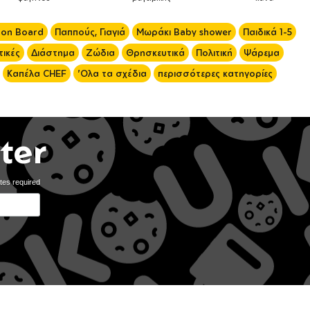
 on Board
Παππούς, Γιαγιά
Μωράκι Baby shower
Παιδικά 1-5
ικές
Διάστημα
Ζώδια
Θρησκευτικά
Πολιτική
Ψάρεμα
Καπέλα CHEF
'Ολα τα σχέδια
περισσότερες κατηγορίες
ter
tes required