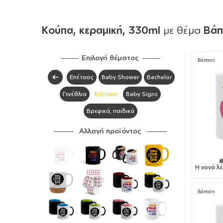
Κούπα, κεραμική, 330ml
με θέμα
Βάπ
Επιλογή θέματος
Βάπτιση
Επέτειος
Baby Shower
Bachelor
Γενέθλια
Βάπτιση
Baby Signs
Βρεφικά, παιδικά
Αλλαγή προϊόντος
#
Η νονά λέε
Βάπτιση