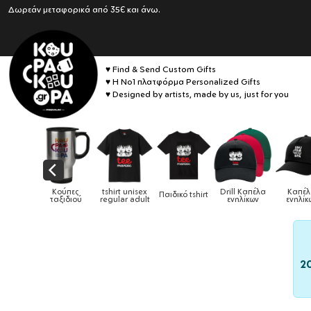
Δωρεάν μεταφορικά από 35€ και άνω.
♥ Find & Send Custom Gifts
♥ Η No1 πλατφόρμα Personalized Gifts
♥ Designed by artists, made by us, just for you
αιδικά
Κούπες
tshirt unisex
Drill Καπέλα
Καπέ
Παιδικό tshirt
ούρια &
ταξιδιού
regular adult
ενηλίκων
ενηλίκ
ούπες
2