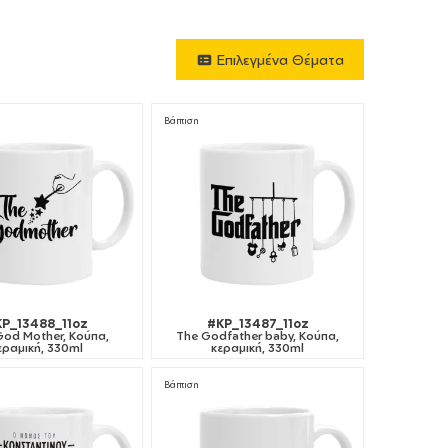
Επιλεγμένα Θέματα
Βάπτιση
P_13488_11oz
#KP_13487_11oz
 God Mother, Κούπα,
The Godfather baby, Κούπα,
εραμική, 330ml
κεραμική, 330ml
Βάπτιση