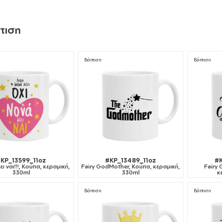
τιση
Βάπτιση
Βάπτιση
KP_13599_11oz
#KP_13489_11oz
#K
ι ναι!!!, Κούπα, κεραμική,
Fairy GodMother, Κούπα, κεραμική,
Fairy
330ml
330ml
κ
Βάπτιση
Βάπτιση