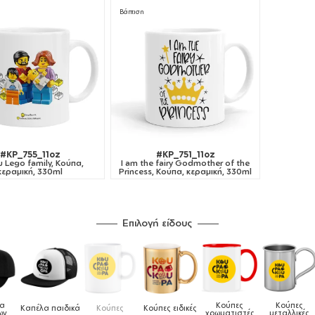
Βάπτιση
#KP_755_11oz
#KP_751_11oz
 Lego family, Κούπα,
I am the fairy Godmother of the
κεραμική, 330ml
Princess, Κούπα, κεραμική, 330ml
Επιλογή είδους
λα
Κούπες
Κούπες
Καπέλα παιδικά
Κούπες
Κούπες ειδικές
ων
χρωματιστές
μεταλλικές