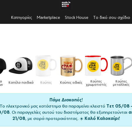
Κατηγορίες
Marketplace
Stock House
Το δικό σου σχέδιο
λα
Κούπες
Κούπες
Καπέλα παιδικά
Κούπες
Κούπες ειδικές
ων
χρωματιστές
μεταλλικές
Πάμε Διακοπές!
Το ηλεκτρονικό μας κατάστημα θα παραμείνει κλειστό
Τετ 05/08 
0/08
. Οι παραγγελίες αυτού του διαστήματος θα εξυπηρετούνται
α
21/08
, με σειρά προτεραιότητας. ☀️
Καλό Καλοκαίρι!