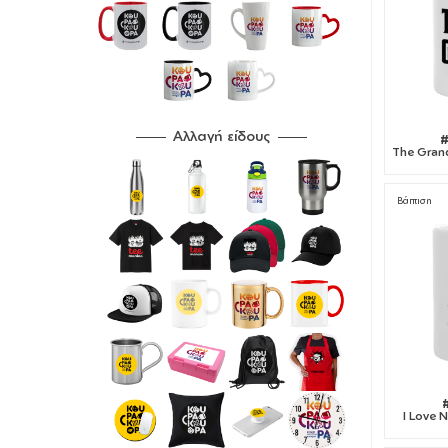
Αλλαγή είδους
#
The Grand
Βάπτιση
I Love 