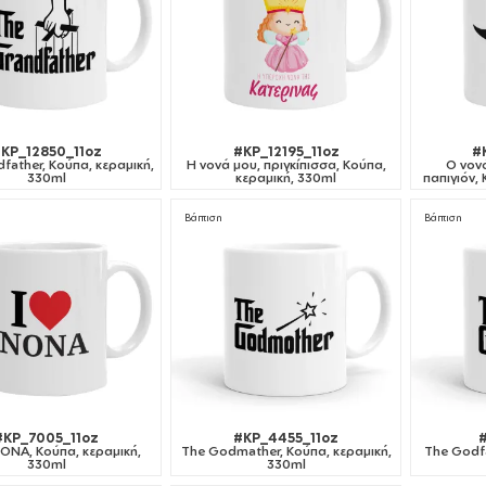
KP_12850_11oz
#KP_12195_11oz
#
father, Κούπα, κεραμική,
Η νονά μου, πριγκίπισσα, Κούπα,
Ο νονό
330ml
κεραμική, 330ml
παπιγιόν,
Βάπτιση
Βάπτιση
#KP_7005_11oz
#KP_4455_11oz
#
ΝΟΝΑ, Κούπα, κεραμική,
The Godmather, Κούπα, κεραμική,
The Godfa
330ml
330ml