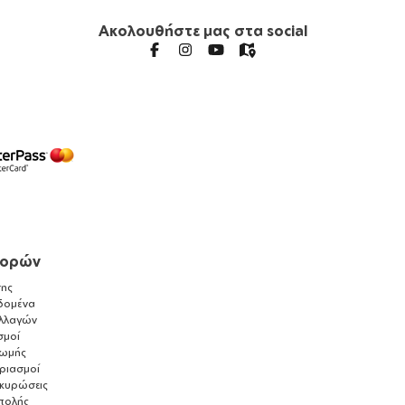
Ακολουθήστε μας στα social
γορών
ης
δομένα
λλαγών
σμοί
ρωμής
αριασμοί
ακυρώσεις
τολής