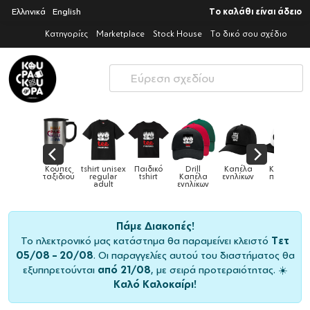
Ελληνικά
English
Το καλάθι είναι άδειο
Κατηγορίες
Marketplace
Stock House
Το δικό σου σχέδιο
Παιδικά
Κούπες
tshirt unisex
Παιδικό
Drill
Καπέλα
Καπέλα
αγούρια &
ταξιδιού
regular
tshirt
Καπέλα
ενηλίκων
παιδικά
Κούπες
adult
ενηλίκων
Πάμε Διακοπές!
Το ηλεκτρονικό μας κατάστημα θα παραμείνει κλειστό
Τετ
05/08 – 20/08
. Οι παραγγελίες αυτού του διαστήματος θα
εξυπηρετούνται
από 21/08
, με σειρά προτεραιότητας. ☀️
Καλό Καλοκαίρι!