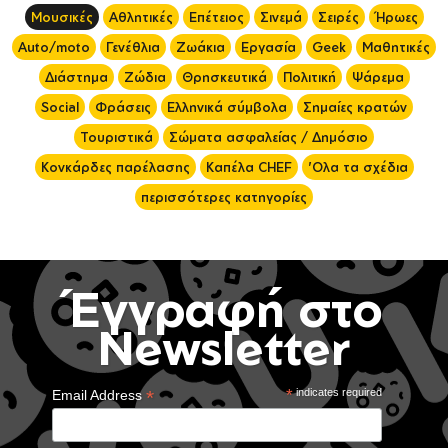
Μουσικές
Αθλητικές
Επέτειος
Σινεμά
Σειρές
Ήρωες
Auto/moto
Γενέθλια
Ζωάκια
Εργασία
Geek
Μαθητικές
Διάστημα
Ζώδια
Θρησκευτικά
Πολιτική
Ψάρεμα
Social
Φράσεις
Ελληνικά σύμβολα
Σημαίες κρατών
Τουριστικά
Σώματα ασφαλείας / Δημόσιο
Κονκάρδες παρέλασης
Καπέλα CHEF
'Ολα τα σχέδια
περισσότερες κατηγορίες
Έγγραφή στο
Newsletter
*
*
indicates required
Email Address