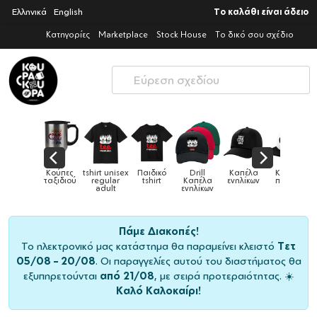
Ελληνικά
English
Το καλάθι είναι άδειο
Κατηγορίες
Marketplace
Stock House
Το δικό σου σχέδιο
Παιδικά
Κούπες
tshirt unisex
Παιδικό
Drill
Καπέλα
Καπέλα
αγούρια &
ταξιδιού
regular
tshirt
Καπέλα
ενηλίκων
παιδικά
Κούπες
adult
ενηλίκων
Πάμε Διακοπές!
Το ηλεκτρονικό μας κατάστημα θα παραμείνει κλειστό
Τετ
05/08 – 20/08
. Οι παραγγελίες αυτού του διαστήματος θα
εξυπηρετούνται
από 21/08
, με σειρά προτεραιότητας. ☀️
Καλό Καλοκαίρι!