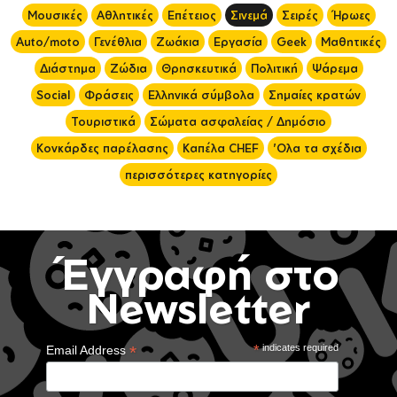
Μουσικές
Αθλητικές
Επέτειος
Σινεμά
Σειρές
Ήρωες
Auto/moto
Γενέθλια
Ζωάκια
Εργασία
Geek
Μαθητικές
Διάστημα
Ζώδια
Θρησκευτικά
Πολιτική
Ψάρεμα
Social
Φράσεις
Ελληνικά σύμβολα
Σημαίες κρατών
Τουριστικά
Σώματα ασφαλείας / Δημόσιο
Κονκάρδες παρέλασης
Καπέλα CHEF
'Ολα τα σχέδια
περισσότερες κατηγορίες
Έγγραφή στο
Newsletter
*
*
indicates required
Email Address