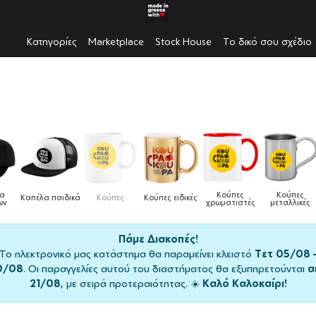
Κατηγορίες
Marketplace
Stock House
Το δικό σου σχέδιο
λα
Κούπες
Κούπες
Καπέλα παιδικά
Κούπες
Κούπες ειδικές
ων
χρωματιστές
μεταλλικές
Πάμε Διακοπές!
Το ηλεκτρονικό μας κατάστημα θα παραμείνει κλειστό
Τετ 05/08 
0/08
. Οι παραγγελίες αυτού του διαστήματος θα εξυπηρετούνται
α
21/08
, με σειρά προτεραιότητας. ☀️
Καλό Καλοκαίρι!