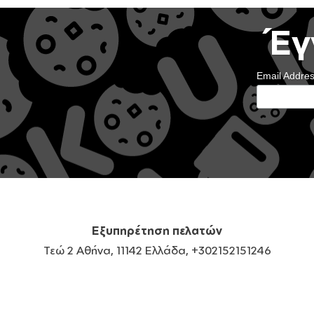
Έγ
Email Addre
Εξυπηρέτηση πελατών
Τεώ 2 Αθήνα, 11142 Ελλάδα, +302152151246