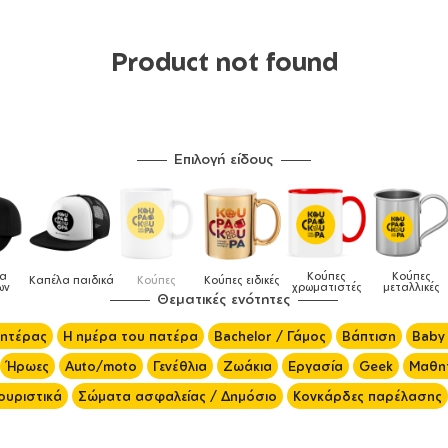
Product not found
Επιλογή είδους
λα
Κούπες
Κούπες
Καπέλα παιδικά
Κούπες
Κούπες ειδικές
ων
χρωματιστές
μεταλλικές
Θεματικές ενότητες
μητέρας
Η ημέρα του πατέρα
Bachelor / Γάμος
Βάπτιση
Baby
Ήρωες
Auto/moto
Γενέθλια
Ζωάκια
Εργασία
Geek
Μαθητ
ουριστικά
Σώματα ασφαλείας / Δημόσιο
Κονκάρδες παρέλασης