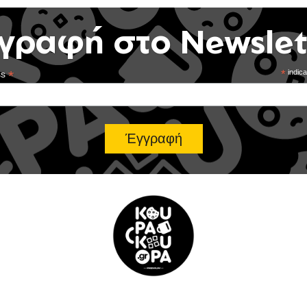
γραφή στο Newslet
*
*
indica
ss