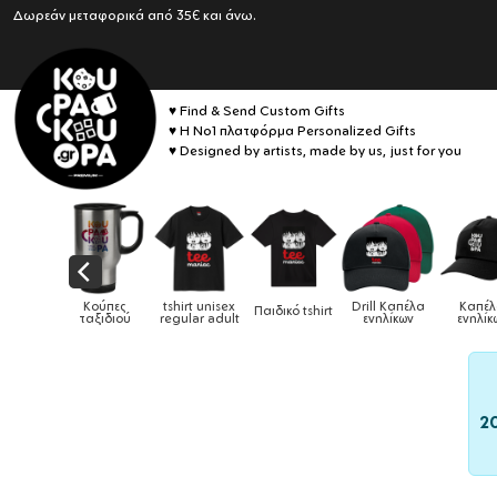
Δωρεάν μεταφορικά από 35€ και άνω.
♥ Find & Send Custom Gifts
♥ Η No1 πλατφόρμα Personalized Gifts
♥ Designed by artists, made by us, just for you
αιδικά
Κούπες
tshirt unisex
Drill Καπέλα
Καπέ
Παιδικό tshirt
ούρια &
ταξιδιού
regular adult
ενηλίκων
ενηλίκ
ούπες
2