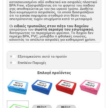
κατασκευασμένο από ανθεκτικό και ασφαλές πλαστικό
BPA Free, εξασφαλίζοντας ότι το φαγητό του παιδιού
σας αποθηκεύεται με τον πιο υγιεινό τρόπο. Διαθέτει
δύο κουμπώματα ασφαλείας, τα οποία διασφαλίζουν
ότι το καπάκι παραμένει σταθερά στη θέση του,
αποτρέποντας τυχόν ατυχήματα κατά τη μεταφορά.
Οι
ειδικές τρυπούλες στον πάτο του δοχείου
επιτρέπουν τον
σωστό αερισμό του εσωτερικού
,
διατηρώντας το περιεχόμενο φρέσκο. Το δοχείο δεν
περιέχει BPA, PVC, μόλυβδο ή φθαλικές ενώσεις,
κάνοντάς το απόλυτα ασφαλές για καθημερινή χρήση.
Με διαστάσεις 185 x 128 x 65 mm, το δοχείο αυτό είναι
πρακτικό για την αποθήκευση σνακ και κολατσιού, ενώ
το συμπαγές του μέγεθος το καθιστά εύκολο στη
Εξατομικεύστε αυτό το προϊόν
μεταφορά. Το δοχείο κατασκευάζεται στη Γερμανία και
πληροί τις προδιαγραφές ασφαλείας για τρόφιμα
Επιπλέον Παροχές
σύμφωνα με το διάταγμα EG 1935/2004 και την EU
10/2011.
Επιλογή προϊόντος
Χωρίς BPA, PVC, μόλυβδο & φθαλικές ενώσεις
Υλικό
: Πλαστικό BPA Free
Διαστάσεις
: 185 x 128 x 65 mm
Made in:
Germany
Certification
: Food safe in accordance with decree
EG
1935/2004
and
EU 10/2011
Προσοχή
(Δεν είναι Ισοθερμικά, Δεν κάνει για υγρά,
δεν είναι Κατάλληλο για φούρνο ή φούρνο
μικροκυμάτων περιέχει μεταλλική επιφάνεια)