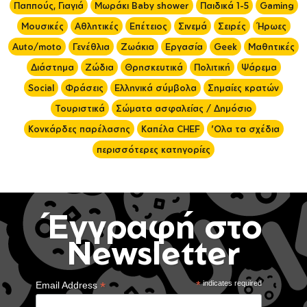
Παππούς, Γιαγιά
Μωράκι Baby shower
Παιδικά 1-5
Gaming
Μουσικές
Αθλητικές
Επέτειος
Σινεμά
Σειρές
Ήρωες
Auto/moto
Γενέθλια
Ζωάκια
Εργασία
Geek
Μαθητικές
Διάστημα
Ζώδια
Θρησκευτικά
Πολιτική
Ψάρεμα
Social
Φράσεις
Ελληνικά σύμβολα
Σημαίες κρατών
Τουριστικά
Σώματα ασφαλείας / Δημόσιο
Κονκάρδες παρέλασης
Καπέλα CHEF
'Ολα τα σχέδια
περισσότερες κατηγορίες
Έγγραφή στο
Newsletter
*
*
indicates required
Email Address