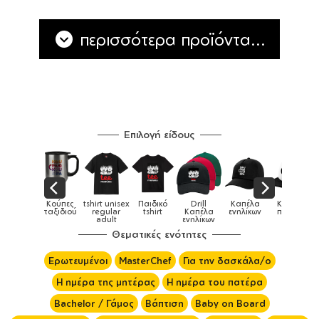
περισσότερα προϊόντα...
Επιλογή είδους
Παιδικό
Drill
Καπέλα
Καπέλα
Κούπες
Κούπες
Κούπες
tshirt
Καπέλα
ενηλίκων
παιδικά
ειδικές
χρωματιστ
ενηλίκων
Θεματικές ενότητες
Ερωτευμένοι
MasterChef
Για την δασκάλα/ο
Η ημέρα της μητέρας
Η ημέρα του πατέρα
Bachelor / Γάμος
Βάπτιση
Baby on Board