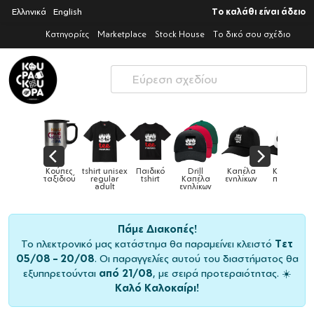
Ελληνικά
English
Το καλάθι είναι άδειο
Κατηγορίες
Marketplace
Stock House
Το δικό σου σχέδιο
Παιδικό
Drill
Καπέλα
Καπέλα
Κούπες
Κούπες
Κούπες
tshirt
Καπέλα
ενηλίκων
παιδικά
ειδικές
χρωματιστ
ενηλίκων
Πάμε Διακοπές!
Το ηλεκτρονικό μας κατάστημα θα παραμείνει κλειστό
Τετ
05/08 – 20/08
. Οι παραγγελίες αυτού του διαστήματος θα
εξυπηρετούνται
από 21/08
, με σειρά προτεραιότητας. ☀️
Καλό Καλοκαίρι!