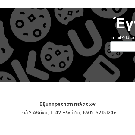
Έγ
Email Addre
Εξυπηρέτηση πελατών
Τεώ 2 Αθήνα, 11142 Ελλάδα, +302152151246