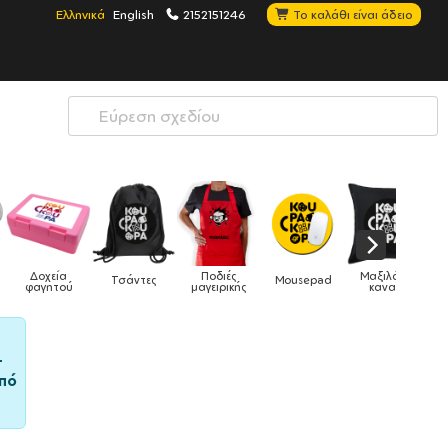
Ελληνικά
English
2152151246
Το καλάθι είναι άδειο
οδιές
Μαξιλάρια
Mousepad
Phone Holders
Ρολόγια
Βρεφι
ειρικής
καναπέ
–
πό