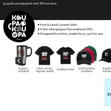
Δωρεάν μεταφορικά από 35€ και άνω.
♥ Find & Send Custom Gifts
♥ Η No1 πλατφόρμα Personalized Gifts
♥ Designed by artists, made by us, just for you
x
Drill Καπέλα
Καπέλα
Παιδικό tshirt
Καπέλα παιδικά
Κούπες
Κ
lt
ενηλίκων
ενηλίκων
2