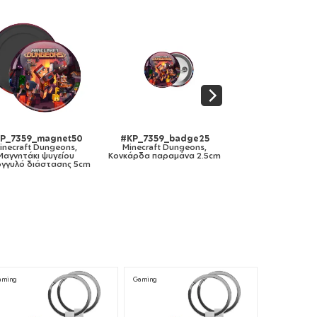
#KP_7359_facemaskBig
άσκα
Minecraft Dungeons,
άσκα υφασμάτινη Ενηλίκων
πολλαπλών στρώσεων με
υποδοχή φίλτρου
aming
Gaming