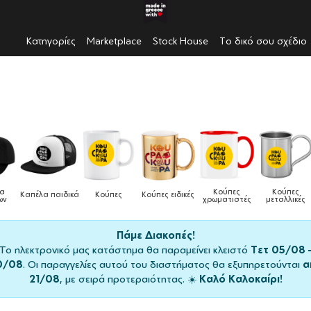
Κατηγορίες
Marketplace
Stock House
Το δικό σου σχέδιο
Κούπες
Κούπες
Δοχεία
Π
ούπες ειδικές
Τσάντες
χρωματιστές
μεταλλικές
φαγητού
μαγ
Πάμε Διακοπές!
Το ηλεκτρονικό μας κατάστημα θα παραμείνει κλειστό
Τετ 05/08 
0/08
. Οι παραγγελίες αυτού του διαστήματος θα εξυπηρετούνται
α
21/08
, με σειρά προτεραιότητας. ☀️
Καλό Καλοκαίρι!