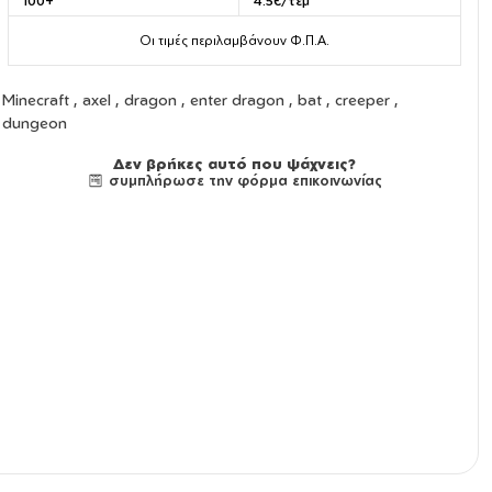
100+
4.5€/τεμ
Οι τιμές περιλαμβάνουν Φ.Π.Α.
Minecraft , axel , dragon , enter dragon , bat , creeper ,
dungeon
Δεν βρήκες αυτό που ψάχνεις?
συμπλήρωσε την φόρμα επικοινωνίας