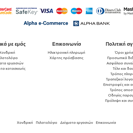
ικά με εμάς
Επικοινωνία
Πολιτική α
Χονδρική
Ηλεκτρονική πληρωμή
Όροι χρήσ
ελατολόγιο
Χάρτης πρόσβασης
Προσωπικά δε
ματα εργασιών
Ασφάλεια συνα
ητα κατασκευής
Τέλη και δα
Τρόπος πλη
Τραπεζικοί λογ
Επιστροφές και 
Τρόπος αποσ
Οδηγίες παραγ
Πρόληψη και συ
Χονδρική
Πελατολόγιο
Δείγματα εργασιών
Επικοινωνία