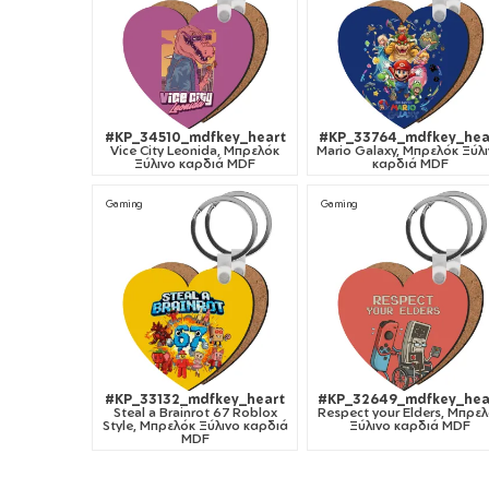
#KP_34510_mdfkey_heart
#KP_33764_mdfkey_hea
Vice City Leonida, Μπρελόκ
Mario Galaxy, Μπρελόκ Ξύλ
Ξύλινο καρδιά MDF
καρδιά MDF
Gaming
Gaming
#KP_33132_mdfkey_heart
#KP_32649_mdfkey_hea
Steal a Brainrot 67 Roblox
Respect your Elders, Μπρε
Style, Μπρελόκ Ξύλινο καρδιά
Ξύλινο καρδιά MDF
MDF