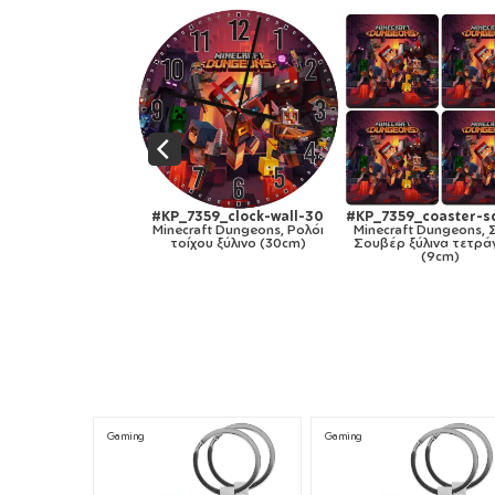
7359_coaster-square
#KP_7359_CuttingBoard-
#KP_7359_keych
ecraft Dungeons, ΣΕΤ 4
30cm
uare
βέρ ξύλινα τετράγωνα
Minecraft Dungeons,
Minecraft Dun
(9cm)
Επιφάνεια κοπής γυάλινη
Μπρελόκ Ξύλινο τ
στρογγυλή (30cm)
MDF
Gaming
Gaming