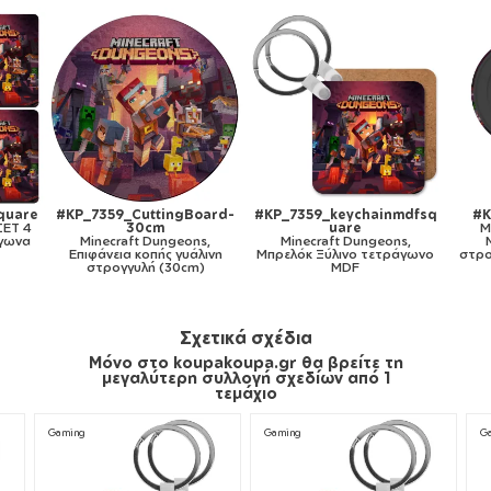
ainmdfsq
#KP_7359_magnet50
#KP_7359_badge25
Minecraft Dungeons,
Minecraft Dungeons,
Μ
geons,
Μαγνητάκι ψυγείου
Κονκάρδα παραμάνα 2.5cm
Μ
ετράγωνο
στρογγυλό διάστασης 5cm
Σχετικά σχέδια
Μόνο στο koupakoupa.gr θα βρείτε τη
μεγαλύτερη συλλογή σχεδίων από 1
τεμάχιο
Gaming
Gaming
G