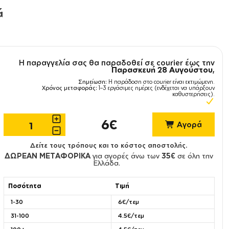
ά
Η παραγγελία σας θα παραδοθεί σε courier έως την
Παρασκευή 28 Αυγούστου
,
Σημείωση:
Η παράδοση στο courier είναι εκτιμώμενη.
Χρόνος μεταφοράς:
1–3 εργάσιμες ημέρες (ενδέχεται να υπάρξουν
καθυστερήσεις).
6€
Αγορά
Δείτε τους τρόπους και το κόστος αποστολής.
ΔΩΡΕΑΝ ΜΕΤΑΦΟΡΙΚΑ
για αγορές άνω των
35€
σε όλη την
Ελλάδα.
Ποσότητα
Τιμή
1-30
6€/τεμ
31-100
4.5€/τεμ