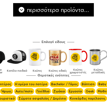
περισσότερα προϊόντα...
Επιλογή είδους
Κούπες
Κούπες
Δοχεία
Κούπες ειδικές
Τσάντες
χρωματιστές
μεταλλικές
φαγητού
Θεματικές ενότητες
μητέρας
Η ημέρα του πατέρα
Bachelor / Γάμος
Βάπτιση
Baby
Ήρωες
Auto/moto
Γενέθλια
Ζωάκια
Εργασία
Geek
Μαθητ
ουριστικά
Σώματα ασφαλείας / Δημόσιο
Κονκάρδες παρέλασης