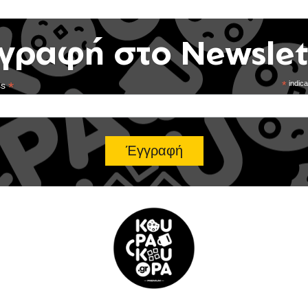
γραφή στο Newslet
*
*
indica
ss