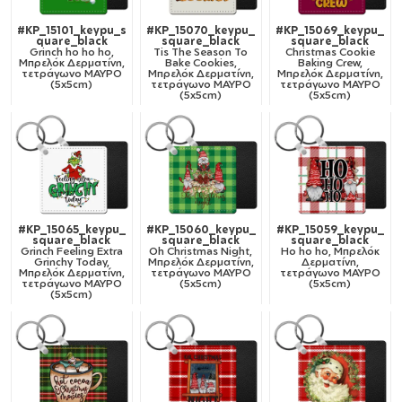
#KP_15101_keypu_s
#KP_15070_keypu_
#KP_15069_keypu_
quare_black
square_black
square_black
Grinch ho ho ho,
Tis The Season To
Christmas Cookie
Μπρελόκ Δερματίνη,
Bake Cookies,
Baking Crew,
τετράγωνο ΜΑΥΡΟ
Μπρελόκ Δερματίνη,
Μπρελόκ Δερματίνη,
(5x5cm)
τετράγωνο ΜΑΥΡΟ
τετράγωνο ΜΑΥΡΟ
(5x5cm)
(5x5cm)
#KP_15065_keypu_
#KP_15060_keypu_
#KP_15059_keypu_
square_black
square_black
square_black
Grinch Feeling Extra
Oh Christmas Night,
Ho ho ho, Μπρελόκ
Grinchy Today,
Μπρελόκ Δερματίνη,
Δερματίνη,
Μπρελόκ Δερματίνη,
τετράγωνο ΜΑΥΡΟ
τετράγωνο ΜΑΥΡΟ
τετράγωνο ΜΑΥΡΟ
(5x5cm)
(5x5cm)
(5x5cm)