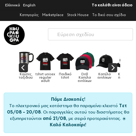
Ελληνικά
English
Το καλάθι είναι άδειο
Κατηγορίες
Marketplace
Stock House
Το δικό σου σχέδιο
ex
Παιδικό
Drill
Καπέλα
Καπέλα
Κούπες
Κούπε
Κούπες
tshirt
Καπέλα
ενηλίκων
παιδικά
ειδικές
χρωματισ
ενηλίκων
Πάμε Διακοπές!
Το ηλεκτρονικό μας κατάστημα θα παραμείνει κλειστό
Τετ
05/08 – 20/08
. Οι παραγγελίες αυτού του διαστήματος θα
εξυπηρετούνται
από 21/08
, με σειρά προτεραιότητας. ☀️
Καλό Καλοκαίρι!