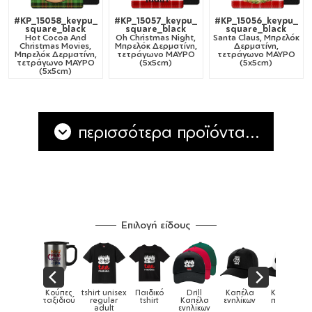
#KP_15058_keypu_
#KP_15057_keypu_
#KP_15056_keypu_
square_black
square_black
square_black
Hot Cocoa And
Oh Christmas Night,
Santa Claus, Μπρελόκ
Christmas Movies,
Μπρελόκ Δερματίνη,
Δερματίνη,
Μπρελόκ Δερματίνη,
τετράγωνο ΜΑΥΡΟ
τετράγωνο ΜΑΥΡΟ
τετράγωνο ΜΑΥΡΟ
(5x5cm)
(5x5cm)
(5x5cm)
περισσότερα προϊόντα...
Επιλογή είδους
sex
Παιδικό
Drill
Καπέλα
Καπέλα
Κούπες
Κούπ
Κούπες
r
tshirt
Καπέλα
ενηλίκων
παιδικά
ειδικές
χρωματι
ενηλίκων