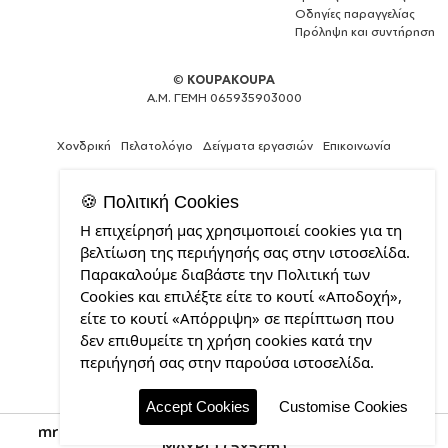
Οδηγίες παραγγελίας
Πρόληψη και συντήρηση
©
KOUPAKOUPA
Α.Μ. ΓΕΜΗ 065935903000
Χονδρική
Πελατολόγιο
Δείγματα εργασιών
Επικοινωνία
🍪 Πολιτική Cookies
Η επιχείρησή μας χρησιμοποιεί cookies για τη
Κατασκευή
βελτίωση της περιήγησής σας στην ιστοσελίδα.
ιστοσελίδων
Παρακαλούμε διαβάστε την Πολιτική των
και
Cookies και επιλέξτε είτε το κουτί «Αποδοχή»,
Web
Design
είτε το κουτί «Απόρριψη» σε περίπτωση που
από
δεν επιθυμείτε τη χρήση cookies κατά την
την
περιήγησή σας στην παρούσα ιστοσελίδα.
CDL.gr
Accept Cookies
Customise Cookies
mr gingerbread, Μπρελόκ Δερματίνη, τετράγωνο
ΜΑΥΡΟ (5x5cm)