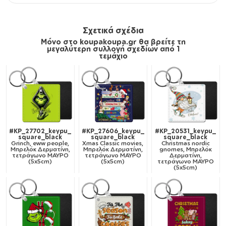
Σχετικά σχέδια
Μόνο στο koupakoupa.gr θα βρείτε τη
μεγαλύτερη συλλογή σχεδίων από 1
τεμάχιο
#KP_27702_keypu_
#KP_27606_keypu_
#KP_20531_keypu_
square_black
square_black
square_black
Grinch, eww people,
Xmas Classic movies,
Christmas nordic
Μπρελόκ Δερματίνη,
Μπρελόκ Δερματίνη,
gnomes, Μπρελόκ
τετράγωνο ΜΑΥΡΟ
τετράγωνο ΜΑΥΡΟ
Δερματίνη,
(5x5cm)
(5x5cm)
τετράγωνο ΜΑΥΡΟ
(5x5cm)