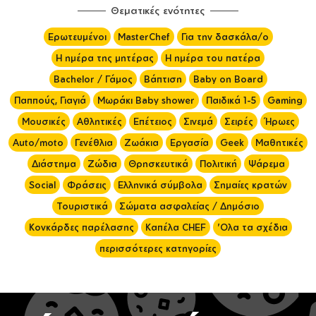
Θεματικές ενότητες
Ερωτευμένοι
MasterChef
Για την δασκάλα/ο
Η ημέρα της μητέρας
Η ημέρα του πατέρα
Bachelor / Γάμος
Βάπτιση
Baby on Board
Παππούς, Γιαγιά
Μωράκι Baby shower
Παιδικά 1-5
Gaming
Μουσικές
Αθλητικές
Επέτειος
Σινεμά
Σειρές
Ήρωες
Auto/moto
Γενέθλια
Ζωάκια
Εργασία
Geek
Μαθητικές
Διάστημα
Ζώδια
Θρησκευτικά
Πολιτική
Ψάρεμα
Social
Φράσεις
Ελληνικά σύμβολα
Σημαίες κρατών
Τουριστικά
Σώματα ασφαλείας / Δημόσιο
Κονκάρδες παρέλασης
Καπέλα CHEF
'Ολα τα σχέδια
περισσότερες κατηγορίες