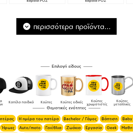
καρδιά ΡΟΖ
καρδιά ΡΟΖ
περισσότερα προϊόντα...
Επιλογή είδους
Κούπες
Κούπες
Δοχεία
Ποδιές
ειδικές
Τσάντες
χρωματιστές
μεταλλικές
φαγητού
μαγειρική
Θεματικές ενότητες
μητέρας
Η ημέρα του πατέρα
Bachelor / Γάμος
Βάπτιση
Baby
Ήρωες
Auto/moto
Γενέθλια
Ζωάκια
Εργασία
Geek
Μαθητ