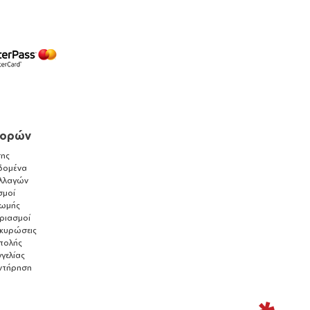
γορών
ης
δομένα
λλαγών
σμοί
ρωμής
αριασμοί
ακυρώσεις
τολής
γελίας
ντήρηση