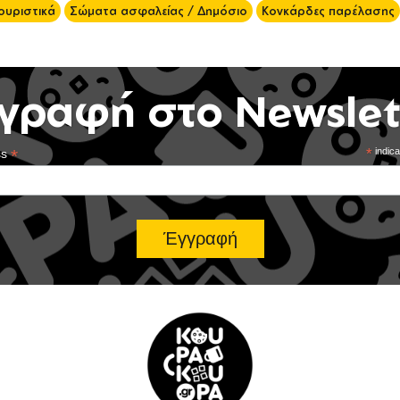
ουριστικά
Σώματα ασφαλείας / Δημόσιο
Κονκάρδες παρέλασης
γραφή στο Newslet
*
*
indica
ss