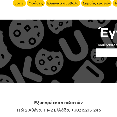
Social
Φράσεις
Ελληνικά σύμβολα
Σημαίες κρατών
Τ
Έγ
Email Addre
Εξυπηρέτηση πελατών
Τεώ 2 Αθήνα, 11142 Ελλάδα, +302152151246