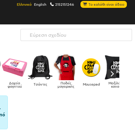
Ελληνικά
English
2152151246
Το καλάθι είναι άδειο
Μαξιλάρια
Mousepad
Phone Holders
Ρολόγια
Βρεφικά
καναπέ
–
πό