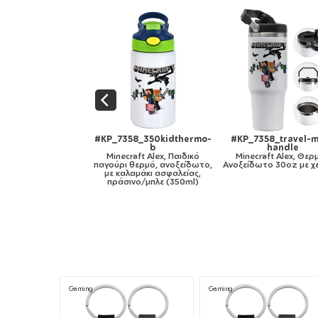
358_travel-mug-
#KP_7358_11oz
#KP_7358_mug-mir
handle
Minecraft Alex, Κούπα,
gold
raft Alex, Θερμός
κεραμική, 330ml
Minecraft Alex, Κο
ωτο 30oz με χερούλι
κεραμική, χρυσή καθρ
330ml
Gaming
Gaming