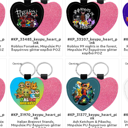
_p
#KP_33483_keypu_heart_p
#KP_33207_keypu_heart_p
#K
ink
ink
U
Roblox Forsaken, Μπρελόκ PU
Roblox 99 nights in the forest,
ΡΟΖ
δερμάτινο glitter καρδιά ΡΟΖ
Μπρελόκ PU δερμάτινο glitter
δε
καρδιά ΡΟΖ
Gaming
Gaming
G
t_p
#KP_31970_keypu_heart_pi
#KP_31377_keypu_heart_pi
#K
nk
nk
λόκ
Italian Brainrot friends,
Ash Ketchum & Pikachu,
St
ιά
Μπρελόκ PU δερμάτινο glitter
Μπρελόκ PU δερμάτινο glitter
P