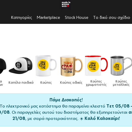
Κατηγορίες
Marketplace
Stock House
Το δικό σου σχέδιο
Κούπες
Κούπες
Δοχεία
Ποδιές
ειδικές
Τσάντες
χρωματιστές
μεταλλικές
φαγητού
μαγειρικής
Πάμε Διακοπές!
Το ηλεκτρονικό μας κατάστημα θα παραμείνει κλειστό
Τετ 05/08 
0/08
. Οι παραγγελίες αυτού του διαστήματος θα εξυπηρετούνται
α
21/08
, με σειρά προτεραιότητας. ☀️
Καλό Καλοκαίρι!