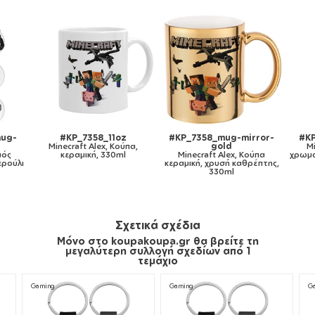
ror-
#KP_7358_11ozcBLACK
#KP_7358_metaldouble
#KP
Minecraft Alex, Κούπα
Minecraft Alex, Κούπα
ύπα
χρωματιστή μαύρη, κεραμική,
Ανοξείδωτη διπλού
Mi
έπτης,
330ml
τοιχώματος 300ml
πλ
λευκή
Σχετικά σχέδια
Μόνο στο koupakoupa.gr θα βρείτε τη
μεγαλύτερη συλλογή σχεδίων από 1
τεμάχιο
Gaming
Gaming
G