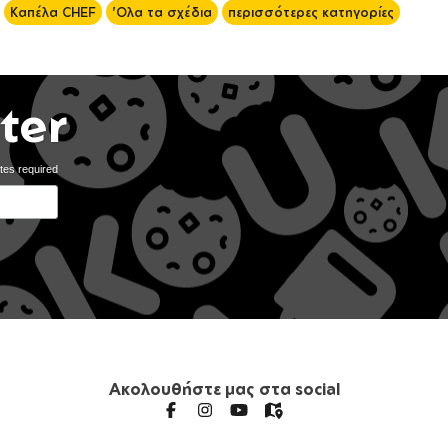
Καπέλα CHEF
'Ολα τα σχέδια
περισσότερες κατηγορίες
ter
tes required
Ακολουθήστε μας στα social