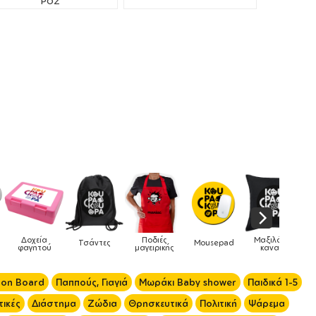
ΡΟΖ
Μαξιλάρια
Mousepad
Phone Holders
Ρολόγια
Βρεφικά
ς
καναπέ
 on Board
Παππούς, Γιαγιά
Μωράκι Baby shower
Παιδικά 1-5
ικές
Διάστημα
Ζώδια
Θρησκευτικά
Πολιτική
Ψάρεμα