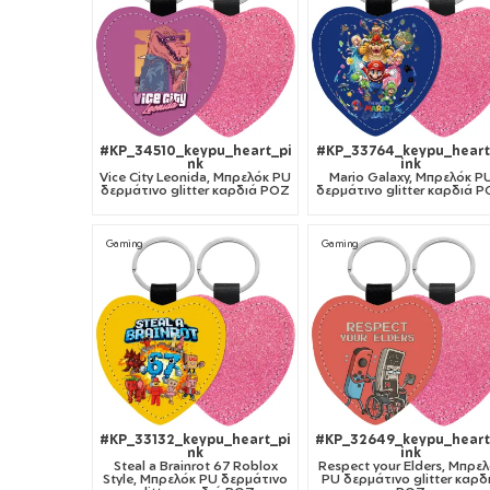
#KP_34510_keypu_heart_pi
#KP_33764_keypu_heart
nk
ink
Vice City Leonida, Μπρελόκ PU
Mario Galaxy, Μπρελόκ P
δερμάτινο glitter καρδιά ΡΟΖ
δερμάτινο glitter καρδιά 
Gaming
Gaming
#KP_33132_keypu_heart_pi
#KP_32649_keypu_hear
nk
ink
Steal a Brainrot 67 Roblox
Respect your Elders, Μπρε
Style, Μπρελόκ PU δερμάτινο
PU δερμάτινο glitter καρδ