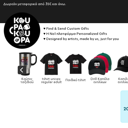
Δωρεάν μεταφορικά από 35€ και άνω.
♥ Find & Send Custom Gifts
♥ Η No1 πλατφόρμα Personalized Gifts
♥ Designed by artists, made by us, just for you
Drill Καπέλα
Καπέλα
δικό tshirt
Καπέλα παιδικά
Κούπες
Κούπες 
ενηλίκων
ενηλίκων
2