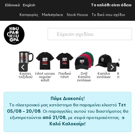
Ελληνικά
English
Το καλάθι είναι άδειο
Κατηγορίες
Marketplace
Stock House
Το δικό σου σχέδιο
rt unisex
Παιδικό
Drill
Καπέλα
Καπέλα
Κούπες
Κούπες
gular
tshirt
Καπέλα
ενηλίκων
παιδικά
ειδικές
χρ
dult
ενηλίκων
Πάμε Διακοπές!
Το ηλεκτρονικό μας κατάστημα θα παραμείνει κλειστό
Τετ
05/08 – 20/08
. Οι παραγγελίες αυτού του διαστήματος θα
εξυπηρετούνται
από 21/08
, με σειρά προτεραιότητας. ☀️
Καλό Καλοκαίρι!