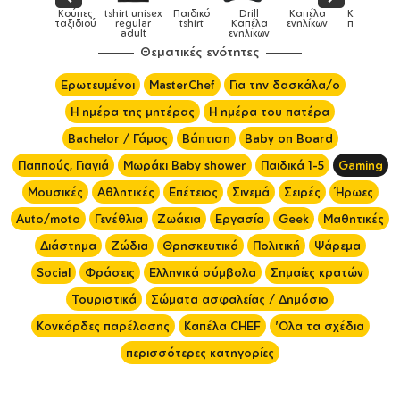
irt unisex
Παιδικό
Drill
Καπέλα
Καπέλα
Κούπες
Κούπες
regular
tshirt
Καπέλα
ενηλίκων
παιδικά
ειδικές
χ
adult
ενηλίκων
Θεματικές ενότητες
Ερωτευμένοι
MasterChef
Για την δασκάλα/ο
Η ημέρα της μητέρας
Η ημέρα του πατέρα
Bachelor / Γάμος
Βάπτιση
Baby on Board
Παππούς, Γιαγιά
Μωράκι Baby shower
Παιδικά 1-5
Gaming
Μουσικές
Αθλητικές
Επέτειος
Σινεμά
Σειρές
Ήρωες
Auto/moto
Γενέθλια
Ζωάκια
Εργασία
Geek
Μαθητικές
Διάστημα
Ζώδια
Θρησκευτικά
Πολιτική
Ψάρεμα
Social
Φράσεις
Ελληνικά σύμβολα
Σημαίες κρατών
Τουριστικά
Σώματα ασφαλείας / Δημόσιο
Κονκάρδες παρέλασης
Καπέλα CHEF
'Ολα τα σχέδια
περισσότερες κατηγορίες