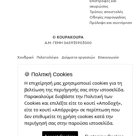
Επιστροφές και
ακυρώσεις
Τρόπος αποστολής
Οδηγίες παραγγελίας
Πρόληψη και συντήρηση
©
KOUPAKOUPA
Α.Μ. ΓΕΜΗ 065935903000
Χονδρική
Πελατολόγιο
Δείγματα εργασιών
Επικοινωνία
🍪 Πολιτική Cookies
Η επιχείρησή μας χρησιμοποιεί cookies για τη
Κατασκευή
βελτίωση της περιήγησής σας στην ιστοσελίδα.
ιστοσελίδων
Παρακαλούμε διαβάστε την Πολιτική των
και
Cookies και επιλέξτε είτε το κουτί «Αποδοχή»,
Web
Design
είτε το κουτί «Απόρριψη» σε περίπτωση που
από
δεν επιθυμείτε τη χρήση cookies κατά την
την
περιήγησή σας στην παρούσα ιστοσελίδα.
CDL.gr