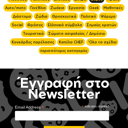
Auto/moto
Γενέθλια
Ζωάκια
Εργασία
Geek
Μαθητικές
Διάστημα
Ζώδια
Θρησκευτικά
Πολιτική
Ψάρεμα
Social
Φράσεις
Ελληνικά σύμβολα
Σημαίες κρατών
Τουριστικά
Σώματα ασφαλείας / Δημόσιο
Κονκάρδες παρέλασης
Καπέλα CHEF
'Ολα τα σχέδια
περισσότερες κατηγορίες
Έγγραφή στο
Newsletter
*
*
indicates required
Email Address