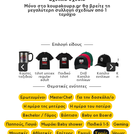
Μόνο στο koupakoupa.gr θα βρείτε τη
μεγαλύτερη συλλογή σχεδίων από 1
τεμάχιο
Επιλογή είδους
Παιδικά
Κούπες
tshirt unisex
Παιδικό
Drill
Καπέλα
Καπέλα
αγούρια &
ταξιδιού
regular
tshirt
Καπέλα
ενηλίκων
παιδικά
Κούπες
adult
ενηλίκων
Θεματικές ενότητες
Ερωτευμένοι
MasterChef
Για την δασκάλα/ο
Η ημέρα της μητέρας
Η ημέρα του πατέρα
Bachelor / Γάμος
Βάπτιση
Baby on Board
Παππούς, Γιαγιά
Μωράκι Baby shower
Παιδικά 1-5
Gaming
Μουσικές
Αθλητικές
Επέτειος
Σινεμά
Σειρές
Ήρωες