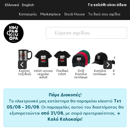
Ελληνικά
English
Το καλάθι είναι άδειο
Κατηγορίες
Marketplace
Stock House
Το δικό σου σχέδιο
Παιδικά
Κούπες
tshirt unisex
Παιδικό
Drill
Καπέλα
Καπέλα
αγούρια &
ταξιδιού
regular
tshirt
Καπέλα
ενηλίκων
παιδικά
Κούπες
adult
ενηλίκων
Πάμε Διακοπές!
Το ηλεκτρονικό μας κατάστημα θα παραμείνει κλειστό
Τετ
05/08 – 20/08
. Οι παραγγελίες αυτού του διαστήματος θα
εξυπηρετούνται
από 21/08
, με σειρά προτεραιότητας. ☀️
Καλό Καλοκαίρι!