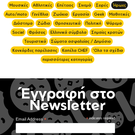
Μουσικές
Αθλητικές
Επέτειος
Σινεμά
Σειρές
Ήρωες
Auto/moto
Γενέθλια
Ζωάκια
Εργασία
Geek
Μαθητικές
Διάστημα
Ζώδια
Θρησκευτικά
Πολιτική
Ψάρεμα
Social
Φράσεις
Ελληνικά σύμβολα
Σημαίες κρατών
Τουριστικά
Σώματα ασφαλείας / Δημόσιο
Κονκάρδες παρέλασης
Καπέλα CHEF
'Ολα τα σχέδια
περισσότερες κατηγορίες
Έγγραφή στο
Newsletter
*
*
indicates required
Email Address