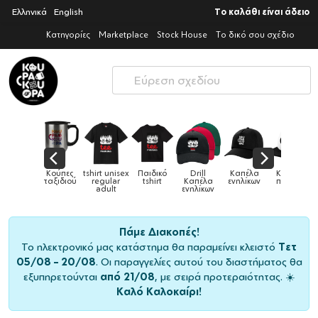
Ελληνικά
English
Το καλάθι είναι άδειο
Κατηγορίες
Marketplace
Stock House
Το δικό σου σχέδιο
Παιδικά
Κούπες
tshirt unisex
Παιδικό
Drill
Καπέλα
Καπέλα
αγούρια &
ταξιδιού
regular
tshirt
Καπέλα
ενηλίκων
παιδικά
Κούπες
adult
ενηλίκων
Πάμε Διακοπές!
Το ηλεκτρονικό μας κατάστημα θα παραμείνει κλειστό
Τετ
05/08 – 20/08
. Οι παραγγελίες αυτού του διαστήματος θα
εξυπηρετούνται
από 21/08
, με σειρά προτεραιότητας. ☀️
Καλό Καλοκαίρι!