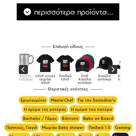
περισσότερα προϊόντα...
Επιλογή είδους
isex
Παιδικό
Drill
Καπέλα
Καπέλα
Κούπες
Κού
Κούπες
r
tshirt
Καπέλα
ενηλίκων
παιδικά
ειδικές
χρωματ
ενηλίκων
Θεματικές ενότητες
Ερωτευμένοι
MasterChef
Για την δασκάλα/ο
Η ημέρα της μητέρας
Η ημέρα του πατέρα
Bachelor / Γάμος
Βάπτιση
Baby on Board
Παππούς, Γιαγιά
Μωράκι Baby shower
Παιδικά 1-5
Gaming