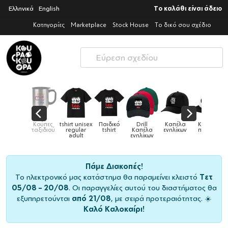
Ελληνικά
English
Το καλάθι είναι άδειο
Κατηγορίες
Marketplace
Stock House
Το δικό σου σχέδιο
ex
Παιδικό
Drill
Καπέλα
Καπέλα
Κούπες
Κούπε
Κούπες
tshirt
Καπέλα
ενηλίκων
παιδικά
ειδικές
χρωματι
ενηλίκων
Πάμε Διακοπές!
Το ηλεκτρονικό μας κατάστημα θα παραμείνει κλειστό
Τετ
05/08 – 20/08
. Οι παραγγελίες αυτού του διαστήματος θα
εξυπηρετούνται
από 21/08
, με σειρά προτεραιότητας. ☀️
Καλό Καλοκαίρι!