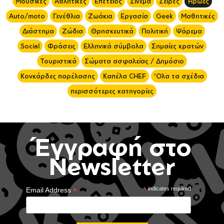
Μουσικές
Αθλητικές
Επέτειος
Σινεμά
Σειρές
Ήρωες
Auto/moto
Γενέθλια
Ζωάκια
Εργασία
Geek
Μαθητικές
Διάστημα
Ζώδια
Θρησκευτικά
Πολιτική
Ψάρεμα
Social
Φράσεις
Ελληνικά σύμβολα
Σημαίες κρατών
Τουριστικά
Σώματα ασφαλείας / Δημόσιο
Κονκάρδες παρέλασης
Καπέλα CHEF
'Ολα τα σχέδια
περισσότερες κατηγορίες
Έγγραφή στο
Newsletter
*
*
indicates required
Email Address