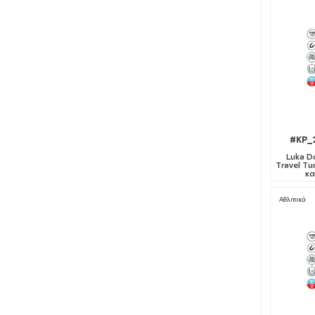
#KP_
Luka D
Travel Tu
κα
Αθλητικά