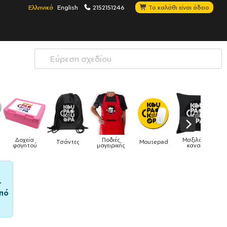
Ελληνικά
English
2152151246
Το καλάθι είναι άδειο
Ποδιές
Μαξιλάρια
άντες
Mousepad
Phone Holders
Ρολόγι
μαγειρικής
καναπέ
–
πό