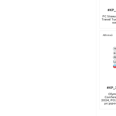
#KP_
FC Steau
Travel Tu
κα
Αθλητικά
#KP_
Olym
Confer
2024, ΡΟ
με χερο