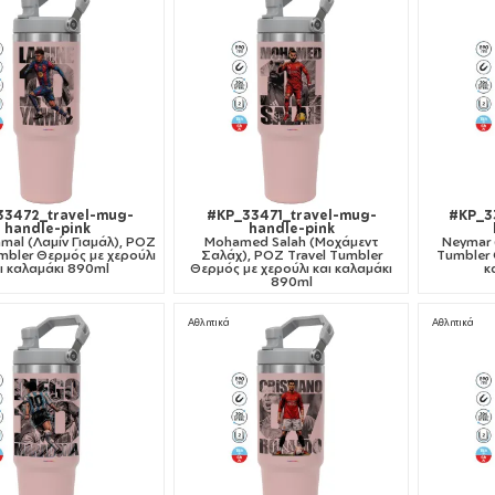
33472_travel-mug-
#KP_33471_travel-mug-
#KP_3
handle-pink
handle-pink
mal (Λαμίν Γιαμάλ), ΡΟΖ
Mohamed Salah (Μοχάμεντ
Neymar 
mbler Θερμός με χερούλι
Σαλάχ), ΡΟΖ Travel Tumbler
Tumbler 
ι καλαμάκι 890ml
Θερμός με χερούλι και καλαμάκι
κ
890ml
Αθλητικά
Αθλητικά