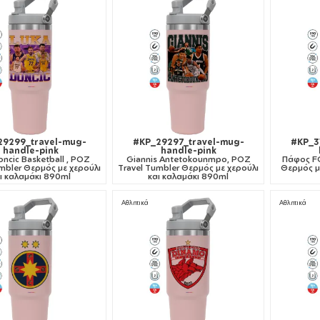
29299_travel-mug-
#KP_29297_travel-mug-
#KP_3
handle-pink
handle-pink
oncic Basketball , ΡΟΖ
Giannis Antetokounmpo, ΡΟΖ
Πάφος FC
mbler Θερμός με χερούλι
Travel Tumbler Θερμός με χερούλι
Θερμός με
ι καλαμάκι 890ml
και καλαμάκι 890ml
Αθλητικά
Αθλητικά