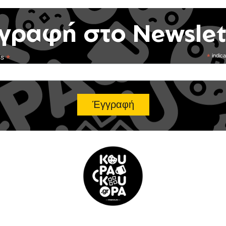
γραφή στο Newslet
*
*
indica
ss