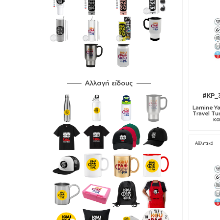
Αλλαγή είδους
#KP_
Lamine Ya
Travel Tu
κα
Αθλητικά