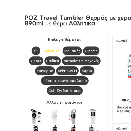
ΡΟΖ Travel Tumbler Θερμός με χερού
890ml
με θέμα
Αθλητικά
Επιλογή θέματος
Αθλητικά
Αθλητικά
Μουσικές
Cinema
Σειρές
Παιδικά
Αυτοκίνητα, Μηχανές
Μαγειρική
KEEP CALM
Χορός
Ψάρεμα, κυνήγι, ορειβασία
Cult Σχέδια-Ατάκες
#KP_
Αλλαγή προϊόντος
Basket n
Θερμός μ
Αθλητικά