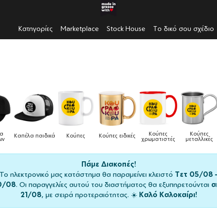
Κατηγορίες
Marketplace
Stock House
Το δικό σου σχέδιο
Κούπες
Κούπες
Δοχεία
Κούπες
Κούπες ειδικές
Τσ
χρωματιστές
μεταλλικές
φαγητού
Πάμε Διακοπές!
Το ηλεκτρονικό μας κατάστημα θα παραμείνει κλειστό
Τετ 05/08 
0/08
. Οι παραγγελίες αυτού του διαστήματος θα εξυπηρετούνται
α
21/08
, με σειρά προτεραιότητας. ☀️
Καλό Καλοκαίρι!