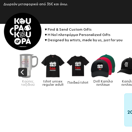
Δωρεάν μεταφορικά από 35€ και άνω.
♥ Find & Send Custom Gifts
♥ Η No1 πλατφόρμα Personalized Gifts
♥ Designed by artists, made by us, just for you
tshirt unisex
Drill Καπέλα
Καπέλα
Παιδικό tshirt
Καπέλα παιδικά
regular adult
ενηλίκων
ενηλίκων
2