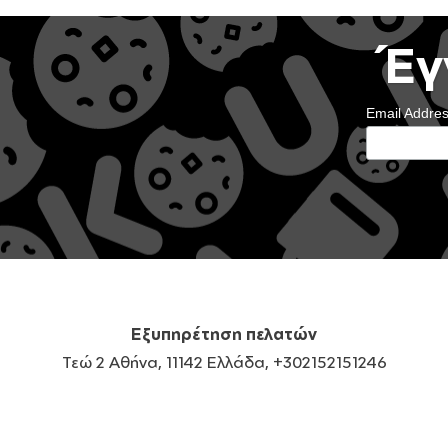
Έγ
Email Addre
Εξυπηρέτηση πελατών
Τεώ 2 Αθήνα, 11142 Ελλάδα, +302152151246