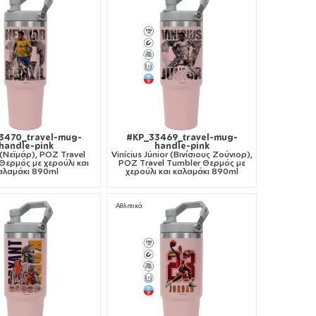
3470_travel-mug-
#KP_33469_travel-mug-
handle-pink
handle-pink
(Νεϊμάρ), ΡΟΖ Travel
Vinícius Júnior (Βινίσιους Ζούνιορ),
Θερμός με χερούλι και
ΡΟΖ Travel Tumbler Θερμός με
αλαμάκι 890ml
χερούλι και καλαμάκι 890ml
Αθλητικά