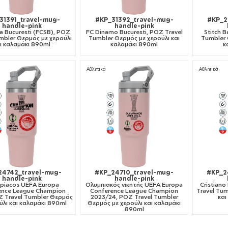
31391_travel-mug-
#KP_31392_travel-mug-
#KP_2
handle-pink
handle-pink
a Bucuresti (FCSB), ΡΟΖ
FC Dinamo Bucuresti, ΡΟΖ Travel
Stitch B
mbler Θερμός με χερούλι
Tumbler Θερμός με χερούλι και
Tumbler 
ι καλαμάκι 890ml
καλαμάκι 890ml
κ
Αθλητικά
Αθλητικά
24742_travel-mug-
#KP_24710_travel-mug-
#KP_2
handle-pink
handle-pink
piacos UEFA Europa
Ολυμπιακός νικητής UEFA Europa
Cristiano
ence League Champion
Conference League Champion
Travel Tum
Ζ Travel Tumbler Θερμός
2023/24, ΡΟΖ Travel Tumbler
και
ύλι και καλαμάκι 890ml
Θερμός με χερούλι και καλαμάκι
890ml