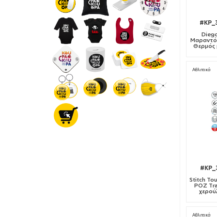
#KP_
Dieg
Μαραντόν
Θερμός μ
Αθλητικά
#KP_
Stitch Tou
ΡΟΖ Tra
χερούλ
Αθλητικά