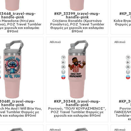
33468_travel-mug-
#KP_33399_travel-mug-
#KP_3
handle-pink
handle-pink
o Maradona (Ντιέγκο
Cristiano Ronaldo (Κριστιάνο
Kobe Brya
α), ΡΟΖ Travel Tumbler
Ρονάλντο), ΡΟΖ Travel Tumbler
Θερμός με
ε χερούλι και καλαμάκι
Θερμός με χερούλι και καλαμάκι
890ml
890ml
Αθλητικά
Αθλητικά
30681_travel-mug-
#KP_30348_travel-mug-
#KP_3
handle-pink
handle-pink
ch Me And I Will Bite You,
Ροντινέι, "ΠΟΛΥ ΚΟΥΡΑΣΜΕΝΟΣ",
Ροντι
vel Tumbler Θερμός με
ΡΟΖ Travel Tumbler Θερμός με
ΠΑΝΣΕΛΗΝ
ι και καλαμάκι 890ml
χερούλι και καλαμάκι 890ml
Tumbler 
κ
Αθλητικά
Αθλητικά