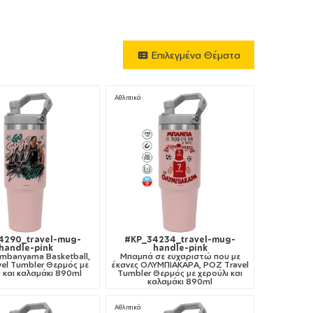
Επιλεγμένα Θέματα
Αθλητικά
4290_travel-mug-
#KP_34234_travel-mug-
handle-pink
handle-pink
embanyama Basketball,
Μπαμπά σε ευχαριστώ που με
el Tumbler Θερμός με
έκανες ΟΛΥΜΠΙΑΚΑΡΑ, ΡΟΖ Travel
 και καλαμάκι 890ml
Tumbler Θερμός με χερούλι και
καλαμάκι 890ml
Αθλητικά