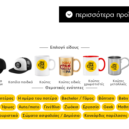
περισσότερα προϊ
Επιλογή είδους
Κούπες
Κούπες
Δοχεία
ά
Κούπες
Κούπες ειδικές
χρωματιστές
μεταλλικές
φαγητού
Θεματικές ενότητες
μητέρας
Η ημέρα του πατέρα
Bachelor / Γάμος
Βάπτιση
Baby
Ήρωες
Auto/moto
Γενέθλια
Ζωάκια
Εργασία
Geek
Μαθητ
ουριστικά
Σώματα ασφαλείας / Δημόσιο
Κονκάρδες παρέλασης