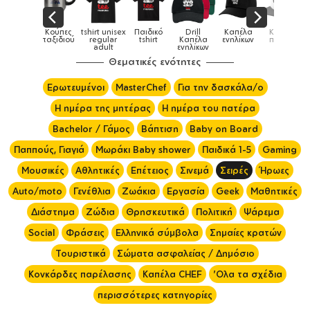
Παιδικό
Drill
Καπέλα
Καπέλα
Κούπες
Κούπες
Κούπες
tshirt
Καπέλα
ενηλίκων
παιδικά
ειδικές
χρωματιστέ
ενηλίκων
Θεματικές ενότητες
Ερωτευμένοι
MasterChef
Για την δασκάλα/ο
Η ημέρα της μητέρας
Η ημέρα του πατέρα
Bachelor / Γάμος
Βάπτιση
Baby on Board
Παππούς, Γιαγιά
Μωράκι Baby shower
Παιδικά 1-5
Gaming
Μουσικές
Αθλητικές
Επέτειος
Σινεμά
Σειρές
Ήρωες
Auto/moto
Γενέθλια
Ζωάκια
Εργασία
Geek
Μαθητικές
Διάστημα
Ζώδια
Θρησκευτικά
Πολιτική
Ψάρεμα
Social
Φράσεις
Ελληνικά σύμβολα
Σημαίες κρατών
Τουριστικά
Σώματα ασφαλείας / Δημόσιο
Κονκάρδες παρέλασης
Καπέλα CHEF
'Ολα τα σχέδια
περισσότερες κατηγορίες