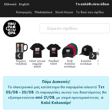
Ελληνικά
English
Το καλάθι είναι άδειο
Κατηγορίες
Marketplace
Stock House
Το δικό σου σχέδιο
Παιδικό
Drill
Καπέλα
Καπέλα
Κούπες
Κούπες
Κούπες
tshirt
Καπέλα
ενηλίκων
παιδικά
ειδικές
χρωματιστέ
ενηλίκων
Πάμε Διακοπές!
Το ηλεκτρονικό μας κατάστημα θα παραμείνει κλειστό
Τετ
05/08 – 20/08
. Οι παραγγελίες αυτού του διαστήματος θα
εξυπηρετούνται
από 21/08
, με σειρά προτεραιότητας. ☀️
Καλό Καλοκαίρι!