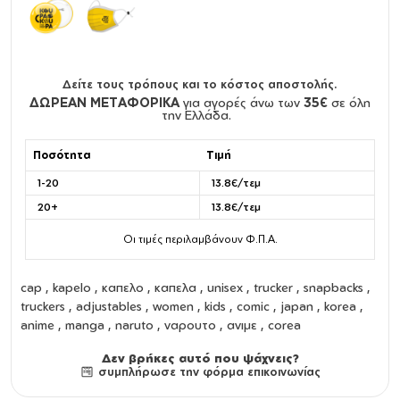
Δείτε τους τρόπους και το κόστος αποστολής.
ΔΩΡΕΑΝ ΜΕΤΑΦΟΡΙΚΑ
για αγορές άνω των
35€
σε όλη
την Ελλάδα.
Ποσότητα
Τιμή
1-20
13.8€/τεμ
20+
13.8€/τεμ
Οι τιμές περιλαμβάνουν Φ.Π.Α.
cap
,
kapelo
,
καπελο
,
καπελα
,
unisex
,
trucker
,
snapbacks
,
truckers
,
adjustables
,
women
,
kids
, comic , japan , korea ,
anime , manga , naruto , ναρουτο , ανιμε , corea
Δεν βρήκες αυτό που ψάχνεις?
συμπλήρωσε την φόρμα επικοινωνίας