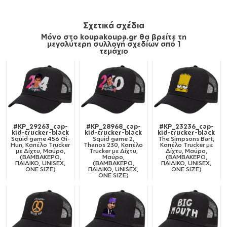
Σχετικά σχέδια
Μόνο στο koupakoupa.gr θα βρείτε τη
μεγαλύτερη συλλογή σχεδίων από 1
τεμάχιο
#KP_29263_cap-
#KP_28968_cap-
#KP_23236_cap-
kid-trucker-black
kid-trucker-black
kid-trucker-black
Squid game 456 Gi-
Squid game 2,
The Simpsons Bart,
Hun, Καπέλο Trucker
Thanos 230, Καπέλο
Καπέλο Trucker με
με Δίχτυ, Μαύρο,
Trucker με Δίχτυ,
Δίχτυ, Μαύρο,
(ΒΑΜΒΑΚΕΡΟ,
Μαύρο,
(ΒΑΜΒΑΚΕΡΟ,
ΠΑΙΔΙΚΟ, UNISEX,
(ΒΑΜΒΑΚΕΡΟ,
ΠΑΙΔΙΚΟ, UNISEX,
ONE SIZE)
ΠΑΙΔΙΚΟ, UNISEX,
ONE SIZE)
ONE SIZE)