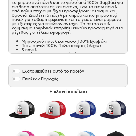
το μπροστινό πάνελ και το γείσο από 100% βαμβάκι για
αίσθηση απαλότητας και αντοχή, ενώ τα πίσω πάνελ
από πολυεστέρα με δίχτυ προσφέρουν αερισμό και
δροσιά. Διαθέτει 5 πάνελ με απρόσκοπτο μπροστινό
πάνελ για καθαρή εμφάνιση και το γείσο είναι ραμμένο
με έξι σειρές για επιπλέον αντοχή. Το ρετρό στυλ
κούμπωμα snapback επιτρέπει εύκολη προσαρμογή στο
μέγεθος για τέλεια εφαρμογή.
Μπροστινό πάνελ και γείσο: 100% Βαμβάκι
Πίσω πάνελ: 100% Πολυεστέρας (Δίχτυ)
5 πάνελ
Απρόσκοπτο μπροστινό πάνελ
Γείσο με έξι σειρές ραφής
Ρετρό στυλ κούμπωμα snapback για ρύθμιση
μεγέθους
Εξατομικεύστε αυτό το προϊόν
Επιπλέον Παροχές
Επιλογή καπέλου