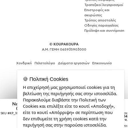
Τραπεζικοί λογαριασμοί
Επιστροφές και
ακυρώσεις
Τρόπος αποστολής
Οδηγίες παραγγελίας
Πρόληψη και συντήρηση
©
KOUPAKOUPA
Α.Μ. ΓΕΜΗ 065935903000
Χονδρική
Πελατολόγιο
Δείγματα εργασιών
Επικοινωνία
🍪 Πολιτική Cookies
Η επιχείρησή μας χρησιμοποιεί cookies για τη
Θέλεις
βελτίωση της περιήγησής σας στην ιστοσελίδα.
και
Παρακαλούμε διαβάστε την Πολιτική των
εσύ
Naruto anime, Καπέλο Trucker με Δίχτυ, Μαύρο,
Cookies και επιλέξτε είτε το κουτί «Αποδοχή»,
μια
(ΒΑΜΒΑΚΕΡΟ, ΠΑΙΔΙΚΟ, UNISEX, ONE SIZE)
επαγγελματική
είτε το κουτί «Απόρριψη» σε περίπτωση που
SKU #
KP_18836_cap-kid-trucker-black
Η παραγγελία σας θα παραδοθεί σε
ιστοσελίδα;
courier έως την
Παρασκευή 14
δεν επιθυμείτε τη χρήση cookies κατά την
Αυγούστου
,
από
περιήγησή σας στην παρούσα ιστοσελίδα.
Σημείωση:
Η παράδοση στο courier είναι
την