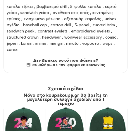
καπέλο τζόκεϊ
,
βαμβακερό drill
,
5-φυλλο καπέλο
,
κυρτό
γείσο
,
sandwich γείσο
,
αντίθεση στις οπές
,
κεντημένες
τρύπες
,
ενισχυμένο μέτωπο
,
αξεσουάρ κεφαλής
,
unisex
σχέδιο
,
baseball cap
,
cotton drill
,
5-panel
,
curved brim
,
sandwich peak
,
contrast eyelets
,
embroidered eyelets
,
structured crown
,
headwear
,
workwear accessory
, comic ,
japan , korea , anime , manga , naruto , ναρουτο , ανιμε ,
corea
Δεν βρήκες αυτό που ψάχνεις?
συμπλήρωσε την φόρμα επικοινωνίας
Σχετικά σχέδια
Μόνο στο koupakoupa.gr θα βρείτε τη
μεγαλύτερη συλλογή σχεδίων από 1
τεμάχιο