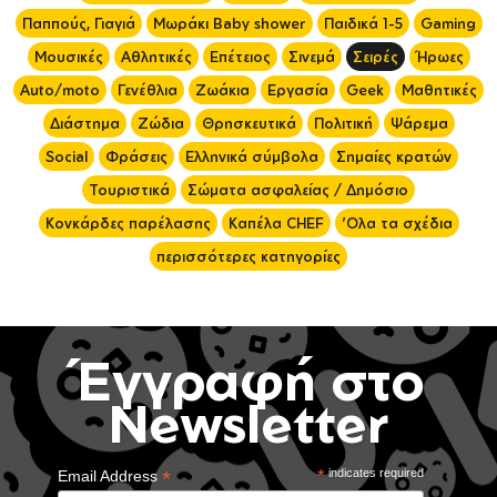
Παππούς, Γιαγιά
Μωράκι Baby shower
Παιδικά 1-5
Gaming
Μουσικές
Αθλητικές
Επέτειος
Σινεμά
Σειρές
Ήρωες
Auto/moto
Γενέθλια
Ζωάκια
Εργασία
Geek
Μαθητικές
Διάστημα
Ζώδια
Θρησκευτικά
Πολιτική
Ψάρεμα
Social
Φράσεις
Ελληνικά σύμβολα
Σημαίες κρατών
Τουριστικά
Σώματα ασφαλείας / Δημόσιο
Κονκάρδες παρέλασης
Καπέλα CHEF
'Ολα τα σχέδια
περισσότερες κατηγορίες
Έγγραφή στο
Newsletter
*
*
indicates required
Email Address