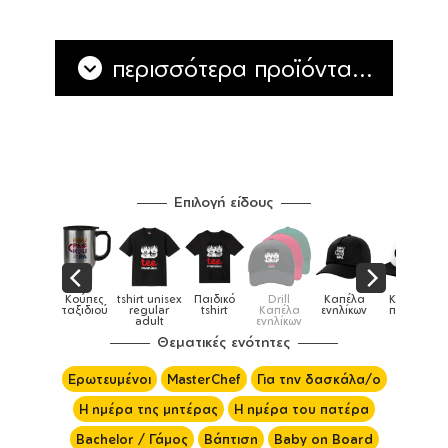
περισσότερα προϊόντα...
Επιλογή είδους
Παιδικό
Drill
Καπέλα
Καπέλα
Κούπες
Κούπες
Κούπες
tshirt
Καπέλα
ενηλίκων
παιδικά
ειδικές
χρωματιστ
ενηλίκων
Θεματικές ενότητες
Ερωτευμένοι
MasterChef
Για την δασκάλα/ο
Η ημέρα της μητέρας
Η ημέρα του πατέρα
Bachelor / Γάμος
Βάπτιση
Baby on Board