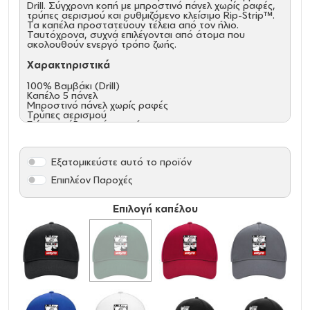
Drill. Σύγχρονη κοπή με μπροστινό πάνελ χωρίς ραφές,
τρύπες αερισμού και ρυθμιζόμενο κλείσιμο Rip-Strip™.
Τα καπέλα προστατεύουν τέλεια από τον ήλιο.
Ταυτόχρονα, συχνά επιλέγονται από άτομα που
ακολουθούν ενεργό τρόπο ζωής.
Χαρακτηριστικά
100% Βαμβάκι (Drill)
Καπέλο 5 πάνελ
Μπροστινό πάνελ χωρίς ραφές
Τρύπες αερισμού
Γείσο με έξι σειρές ραφής
Ρυθμιστής μεγέθους Rip-Strip™
Εξατομικεύστε αυτό το προϊόν
Επιπλέον Παροχές
Επιλογή καπέλου