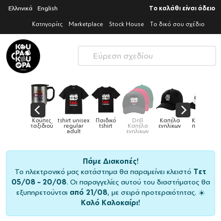
Ελληνικά
English
Το καλάθι είναι άδειο
Κατηγορίες
Marketplace
Stock House
Το δικό σου σχέδιο
Παιδικό
Drill
Καπέλα
Καπέλα
Κούπες
Κούπες
Κούπες
tshirt
Καπέλα
ενηλίκων
παιδικά
ειδικές
χρωματιστ
ενηλίκων
Πάμε Διακοπές!
Το ηλεκτρονικό μας κατάστημα θα παραμείνει κλειστό
Τετ
05/08 – 20/08
. Οι παραγγελίες αυτού του διαστήματος θα
εξυπηρετούνται
από 21/08
, με σειρά προτεραιότητας. ☀️
Καλό Καλοκαίρι!