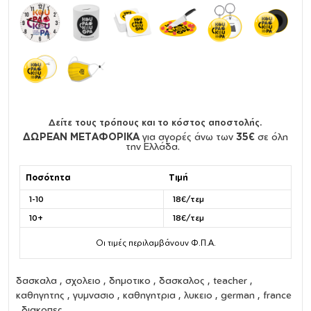
Δείτε τους τρόπους και το κόστος αποστολής.
ΔΩΡΕΑΝ ΜΕΤΑΦΟΡΙΚΑ
για αγορές άνω των
35€
σε όλη
την Ελλάδα.
Ποσότητα
Τιμή
1-10
18€/τεμ
10+
18€/τεμ
Οι τιμές περιλαμβάνουν Φ.Π.Α.
δασκαλα , σχολειο , δημοτικο , δασκαλος , teacher ,
καθηγητης , γυμνασιο , καθηγητρια , λυκειο , german , france
, διακοπες