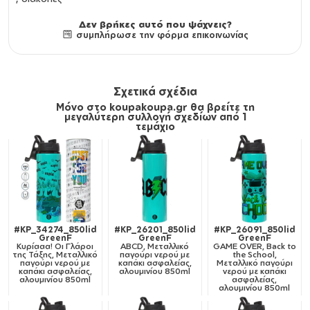
Δεν βρήκες αυτό που ψάχνεις?
συμπλήρωσε την φόρμα επικοινωνίας
Σχετικά σχέδια
Μόνο στο koupakoupa.gr θα βρείτε τη
μεγαλύτερη συλλογή σχεδίων από 1
τεμάχιο
#KP_34274_850lid
#KP_26201_850lid
#KP_26091_850lid
GreenF
GreenF
GreenF
Κυρίααα! Οι Γλάροι
ABCD, Μεταλλικό
GAME OVER, Back to
της Τάξης, Μεταλλικό
παγούρι νερού με
the School,
παγούρι νερού με
καπάκι ασφαλείας,
Μεταλλικό παγούρι
καπάκι ασφαλείας,
αλουμινίου 850ml
νερού με καπάκι
αλουμινίου 850ml
ασφαλείας,
αλουμινίου 850ml