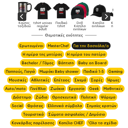
Παιδικά
Κούπες
tshirt unisex
Παιδικό
Drill
Καπέλα
Καπέλα
αγούρια &
ταξιδιού
regular
tshirt
Καπέλα
ενηλίκων
παιδικά
Κούπες
adult
ενηλίκων
Θεματικές ενότητες
Ερωτευμένοι
MasterChef
Για την δασκάλα/ο
Η ημέρα της μητέρας
Η ημέρα του πατέρα
Bachelor / Γάμος
Βάπτιση
Baby on Board
Παππούς, Γιαγιά
Μωράκι Baby shower
Παιδικά 1-5
Gaming
Μουσικές
Αθλητικές
Επέτειος
Σινεμά
Σειρές
Ήρωες
Auto/moto
Γενέθλια
Ζωάκια
Εργασία
Geek
Μαθητικές
Διάστημα
Ζώδια
Θρησκευτικά
Πολιτική
Ψάρεμα
Social
Φράσεις
Ελληνικά σύμβολα
Σημαίες κρατών
Τουριστικά
Σώματα ασφαλείας / Δημόσιο
Κονκάρδες παρέλασης
Καπέλα CHEF
'Ολα τα σχέδια