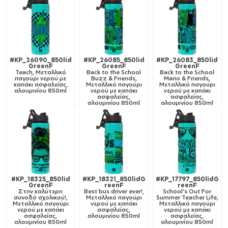
#KP_26090_850lid
#KP_26085_850lid
#KP_26083_850lid
GreenF
GreenF
GreenF
Teach, Μεταλλικό
Back to the School
Back to the School
παγούρι νερού με
Buzz & Friends,
Mario & Friends,
καπάκι ασφαλείας,
Μεταλλικό παγούρι
Μεταλλικό παγούρι
αλουμινίου 850ml
νερού με καπάκι
νερού με καπάκι
ασφαλείας,
ασφαλείας,
αλουμινίου 850ml
αλουμινίου 850ml
#KP_18325_850lid
#KP_18321_850lidG
#KP_17797_850lidG
GreenF
reenF
reenF
Στην καλύτερη
Best bus driver ever!,
School's Out For
συνοδό σχολικού!,
Μεταλλικό παγούρι
Summer Teacher Life,
Μεταλλικό παγούρι
νερού με καπάκι
Μεταλλικό παγούρι
νερού με καπάκι
ασφαλείας,
νερού με καπάκι
ασφαλείας,
αλουμινίου 850ml
ασφαλείας,
αλουμινίου 850ml
αλουμινίου 850ml