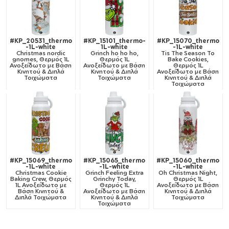
#KP_20531_thermo
#KP_15101_thermo-
#KP_15070_thermo
-1L-white
1L-white
-1L-white
Christmas nordic
Grinch ho ho ho,
Tis The Season To
gnomes, Θερμός 1L
Θερμός 1L
Bake Cookies,
Ανοξείδωτο με Βάση
Ανοξείδωτο με Βάση
Θερμός 1L
Κινητού & Διπλά
Κινητού & Διπλά
Ανοξείδωτο με Βάση
Τοιχώματα
Τοιχώματα
Κινητού & Διπλά
Τοιχώματα
#KP_15069_thermo
#KP_15065_thermo
#KP_15060_thermo
-1L-white
-1L-white
-1L-white
Christmas Cookie
Grinch Feeling Extra
Oh Christmas Night,
Baking Crew, Θερμός
Grinchy Today,
Θερμός 1L
1L Ανοξείδωτο με
Θερμός 1L
Ανοξείδωτο με Βάση
Βάση Κινητού &
Ανοξείδωτο με Βάση
Κινητού & Διπλά
Διπλά Τοιχώματα
Κινητού & Διπλά
Τοιχώματα
Τοιχώματα