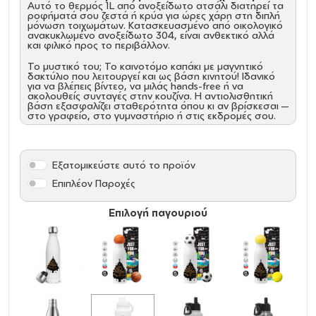
Αυτό το θερμός 1L από ανοξείδωτο ατσάλι διατηρεί τα
ροφήματά σου ζεστά ή κρύα για ώρες χάρη στη διπλή
μόνωση τοιχωμάτων. Κατασκευασμένο από οικολογικό
ανακυκλωμένο ανοξείδωτο 304, είναι ανθεκτικό αλλά
και φιλικό προς το περιβάλλον.
Το μυστικό του; Το καινοτόμο καπάκι με μαγνητικό
δακτύλιο που λειτουργεί και ως βάση κινητού! Ιδανικό
για να βλέπεις βίντεο, να μιλάς hands-free ή να
ακολουθείς συνταγές στην κουζίνα. Η αντιολισθητική
βάση εξασφαλίζει σταθερότητα όπου κι αν βρίσκεσαι —
στο γραφείο, στο γυμναστήριο ή στις εκδρομές σου.
Χωρητικότητα 1L για ολοήμερη ενυδάτωση
Κατασκευασμένο από ανακυκλωμένο ανοξείδωτο
ατσάλι
Εξατομικεύστε αυτό το προϊόν
Καπάκι με μαγνητικό δακτύλιο & βάση κινητού
Διπλή μόνωση για ζεστά & κρύα ροφήματα
Επιπλέον Παροχές
Αντιολισθητική βάση για μέγιστη σταθερότητα
Περισσότερο από ένα μπουκάλι — ο καθημερινός
Επιλογή παγουριού
σου σύμμαχος για ενυδάτωση & τεχνολογία!