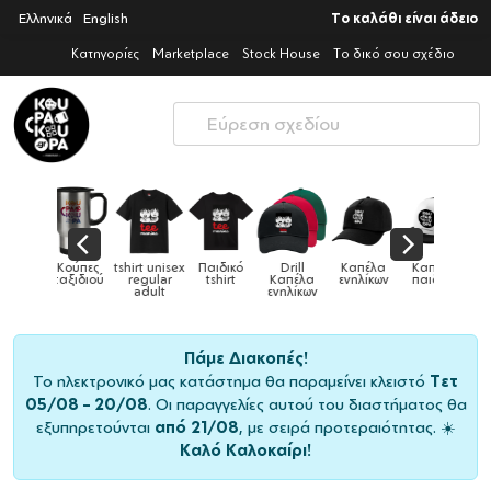
Ελληνικά
English
Το καλάθι είναι άδειο
Κατηγορίες
Marketplace
Stock House
Το δικό σου σχέδιο
Παιδικό
Drill
Καπέλα
Καπέλα
Κούπες
Κούπες
Κούπες
tshirt
Καπέλα
ενηλίκων
παιδικά
ειδικές
χρωματιστ
ενηλίκων
Πάμε Διακοπές!
Το ηλεκτρονικό μας κατάστημα θα παραμείνει κλειστό
Τετ
05/08 – 20/08
. Οι παραγγελίες αυτού του διαστήματος θα
εξυπηρετούνται
από 21/08
, με σειρά προτεραιότητας. ☀️
Καλό Καλοκαίρι!