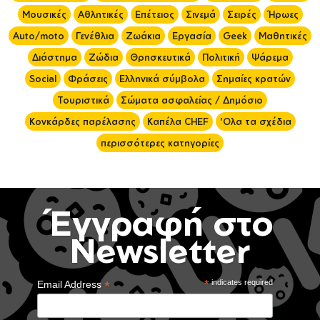
Μουσικές
Αθλητικές
Επέτειος
Σινεμά
Σειρές
Ήρωες
Auto/moto
Γενέθλια
Ζωάκια
Εργασία
Geek
Μαθητικές
Διάστημα
Ζώδια
Θρησκευτικά
Πολιτική
Ψάρεμα
Social
Φράσεις
Ελληνικά σύμβολα
Σημαίες κρατών
Τουριστικά
Σώματα ασφαλείας / Δημόσιο
Κονκάρδες παρέλασης
Καπέλα CHEF
'Ολα τα σχέδια
περισσότερες κατηγορίες
Έγγραφή στο
Newsletter
*
*
indicates required
Email Address