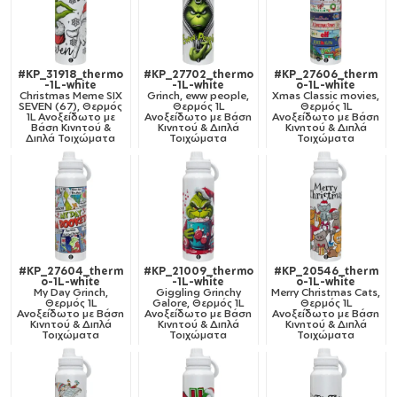
#KP_31918_thermo
#KP_27702_thermo
#KP_27606_therm
-1L-white
-1L-white
o-1L-white
Christmas Meme SIX
Grinch, eww people,
Xmas Classic movies,
SEVEN (67), Θερμός
Θερμός 1L
Θερμός 1L
1L Ανοξείδωτο με
Ανοξείδωτο με Βάση
Ανοξείδωτο με Βάση
Βάση Κινητού &
Κινητού & Διπλά
Κινητού & Διπλά
Διπλά Τοιχώματα
Τοιχώματα
Τοιχώματα
#KP_27604_therm
#KP_21009_thermo
#KP_20546_therm
o-1L-white
-1L-white
o-1L-white
My Day Grinch,
Giggling Grinchy
Merry Christmas Cats,
Θερμός 1L
Galore, Θερμός 1L
Θερμός 1L
Ανοξείδωτο με Βάση
Ανοξείδωτο με Βάση
Ανοξείδωτο με Βάση
Κινητού & Διπλά
Κινητού & Διπλά
Κινητού & Διπλά
Τοιχώματα
Τοιχώματα
Τοιχώματα