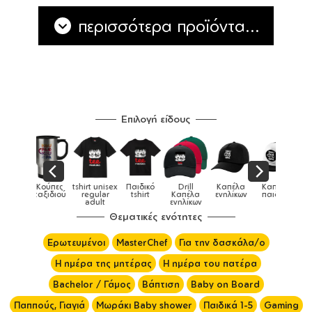
περισσότερα προϊόντα...
Επιλογή είδους
Παιδικό
Drill
Καπέλα
Καπέλα
Κούπες
Κούπες
Κούπες
tshirt
Καπέλα
ενηλίκων
παιδικά
ειδικές
χρωματιστ
ενηλίκων
Θεματικές ενότητες
Ερωτευμένοι
MasterChef
Για την δασκάλα/ο
Η ημέρα της μητέρας
Η ημέρα του πατέρα
Bachelor / Γάμος
Βάπτιση
Baby on Board
Παππούς, Γιαγιά
Μωράκι Baby shower
Παιδικά 1-5
Gaming