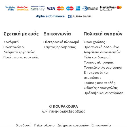
Σχετικά με εμάς
Επικοινωνία
Πολιτική αγορών
Χονδρική
Ηλεκτρονική πληρωμή
Όροι χρήσης
Πελατολόγιο
Χάρτης πρόσβασης
Προσωπικά δεδομένα
Δείγματα εργασιών
Ασφάλεια συναλλαγών
Ποιότητα κατασκευής
Τέλη και δασμοί
Τρόπος πληρωμής
Τραπεζικοί λογαριασμοί
Επιστροφές και
ακυρώσεις
Τρόπος αποστολής
Οδηγίες παραγγελίας
Πρόληψη και συντήρηση
©
KOUPAKOUPA
Α.Μ. ΓΕΜΗ 065935903000
Χονδρική
Πελατολόγιο
Δείγματα εργασιών
Επικοινωνία