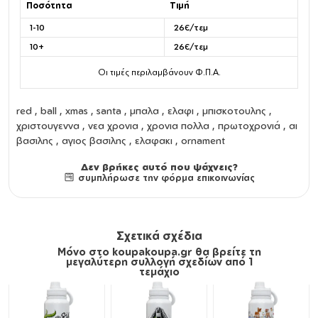
Ποσότητα
Τιμή
1-10
26€/τεμ
10+
26€/τεμ
Οι τιμές περιλαμβάνουν Φ.Π.Α.
red , ball , xmas , santa , μπαλα , ελαφι , μπισκοτουλης ,
χριστουγεννα , νεα χρονια , χρονια πολλα , πρωτοχρονιά , αι
βασιλης , αγιος βασιλης , ελαφακι , ornament
Δεν βρήκες αυτό που ψάχνεις?
συμπλήρωσε την φόρμα επικοινωνίας
Σχετικά σχέδια
Μόνο στο koupakoupa.gr θα βρείτε τη
μεγαλύτερη συλλογή σχεδίων από 1
τεμάχιο