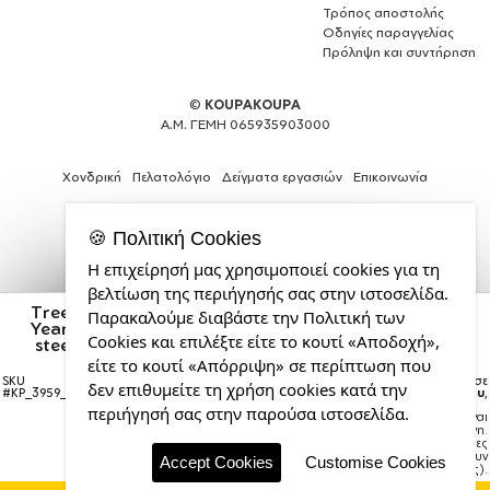
Τρόπος αποστολής
Οδηγίες παραγγελίας
Πρόληψη και συντήρηση
©
KOUPAKOUPA
Α.Μ. ΓΕΜΗ 065935903000
Χονδρική
Πελατολόγιο
Δείγματα εργασιών
Επικοινωνία
🍪 Πολιτική Cookies
Η επιχείρησή μας χρησιμοποιεί cookies για τη
Web
βελτίωση της περιήγησής σας στην ιστοσελίδα.
Design,
Tree, i wish you a merry christmas and a Happy New
Παρακαλούμε διαβάστε την Πολιτική των
Social
Year!!! xoxoxo, Μεταλλικό παγούρι θερμός (Stainless
Cookies και επιλέξτε είτε το κουτί «Αποδοχή»,
Media
steel) Ασημένιο με ξύλινο καπακι (bamboo), διπλού
τοιχώματος, 350ml
&
είτε το κουτί «Απόρριψη» σε περίπτωση που
SEO
SKU
Η παραγγελία σας θα παραδοθεί σε
δεν επιθυμείτε τη χρήση cookies κατά την
#
KP_3959_350ssBabmbooThermoSilver
courier έως την
Τρίτη 18 Αυγούστου
,
Agency
περιήγησή σας στην παρούσα ιστοσελίδα.
Σημείωση:
Η παράδοση στο courier είναι
από
εκτιμώμενη.
την
Χρόνος μεταφοράς:
1–3 εργάσιμες
ημέρες (ενδέχεται να υπάρξουν
CDL.gr
Accept Cookies
Customise Cookies
καθυστερήσεις).