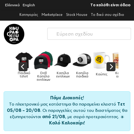
Ελληνικά
English
Το καλάθι είναι άδειο
Κατηγορίες
Marketplace
Stock House
Το δικό σου σχέδιο
Παιδικό
Drill
Καπέλα
Καπέλα
Κούπες
Κούπες
Κούπες
tshirt
Καπέλα
ενηλίκων
παιδικά
ειδικές
χρωματιστέ
ενηλίκων
Πάμε Διακοπές!
Το ηλεκτρονικό μας κατάστημα θα παραμείνει κλειστό
Τετ
05/08 – 20/08
. Οι παραγγελίες αυτού του διαστήματος θα
εξυπηρετούνται
από 21/08
, με σειρά προτεραιότητας. ☀️
Καλό Καλοκαίρι!