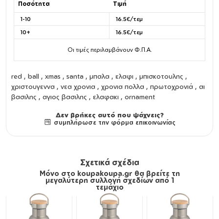
Ποσότητα
Τιμή
1-10
16.5€/τεμ
10+
16.5€/τεμ
Οι τιμές περιλαμβάνουν Φ.Π.Α.
red , ball , xmas , santa , μπαλα , ελαφι , μπισκοτουλης ,
χριστουγεννα , νεα χρονια , χρονια πολλα , πρωτοχρονιά , αι
βασιλης , αγιος βασιλης , ελαφακι , ornament
Δεν βρήκες αυτό που ψάχνεις?
συμπλήρωσε την φόρμα επικοινωνίας
Σχετικά σχέδια
Μόνο στο koupakoupa.gr θα βρείτε τη
μεγαλύτερη συλλογή σχεδίων από 1
τεμάχιο