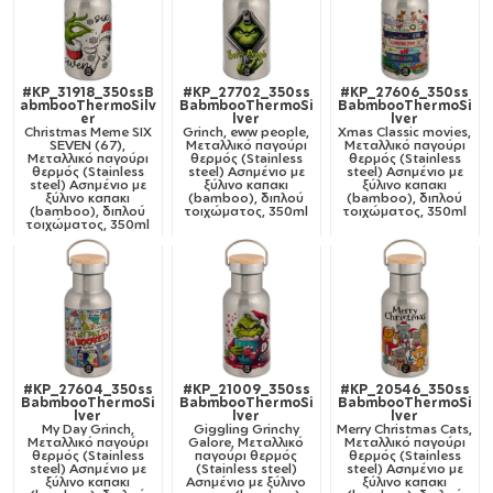
#KP_31918_350ssB
#KP_27702_350ss
#KP_27606_350ss
abmbooThermoSilv
BabmbooThermoSi
BabmbooThermoSi
er
lver
lver
Christmas Meme SIX
Grinch, eww people,
Xmas Classic movies,
SEVEN (67),
Μεταλλικό παγούρι
Μεταλλικό παγούρι
Μεταλλικό παγούρι
θερμός (Stainless
θερμός (Stainless
θερμός (Stainless
steel) Ασημένιο με
steel) Ασημένιο με
steel) Ασημένιο με
ξύλινο καπακι
ξύλινο καπακι
ξύλινο καπακι
(bamboo), διπλού
(bamboo), διπλού
(bamboo), διπλού
τοιχώματος, 350ml
τοιχώματος, 350ml
τοιχώματος, 350ml
#KP_27604_350ss
#KP_21009_350ss
#KP_20546_350ss
BabmbooThermoSi
BabmbooThermoSi
BabmbooThermoSi
lver
lver
lver
My Day Grinch,
Giggling Grinchy
Merry Christmas Cats,
Μεταλλικό παγούρι
Galore, Μεταλλικό
Μεταλλικό παγούρι
θερμός (Stainless
παγούρι θερμός
θερμός (Stainless
steel) Ασημένιο με
(Stainless steel)
steel) Ασημένιο με
ξύλινο καπακι
Ασημένιο με ξύλινο
ξύλινο καπακι