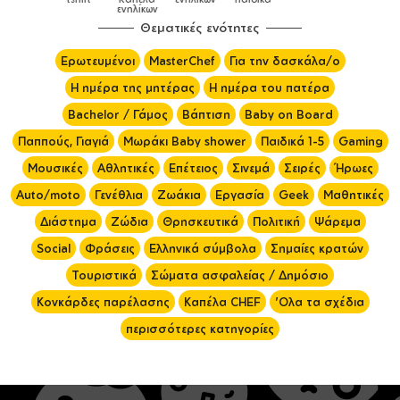
ενηλίκων
Θεματικές ενότητες
Ερωτευμένοι
MasterChef
Για την δασκάλα/ο
Η ημέρα της μητέρας
Η ημέρα του πατέρα
Bachelor / Γάμος
Βάπτιση
Baby on Board
Παππούς, Γιαγιά
Μωράκι Baby shower
Παιδικά 1-5
Gaming
Μουσικές
Αθλητικές
Επέτειος
Σινεμά
Σειρές
Ήρωες
Auto/moto
Γενέθλια
Ζωάκια
Εργασία
Geek
Μαθητικές
Διάστημα
Ζώδια
Θρησκευτικά
Πολιτική
Ψάρεμα
Social
Φράσεις
Ελληνικά σύμβολα
Σημαίες κρατών
Τουριστικά
Σώματα ασφαλείας / Δημόσιο
Κονκάρδες παρέλασης
Καπέλα CHEF
'Ολα τα σχέδια
περισσότερες κατηγορίες