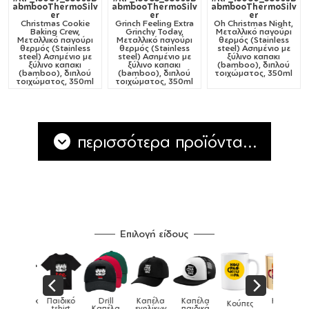
abmbooThermoSilv
abmbooThermoSilv
abmbooThermoSilv
er
er
er
Christmas Cookie
Grinch Feeling Extra
Oh Christmas Night,
Baking Crew,
Grinchy Today,
Μεταλλικό παγούρι
Μεταλλικό παγούρι
Μεταλλικό παγούρι
θερμός (Stainless
θερμός (Stainless
θερμός (Stainless
steel) Ασημένιο με
steel) Ασημένιο με
steel) Ασημένιο με
ξύλινο καπακι
ξύλινο καπακι
ξύλινο καπακι
(bamboo), διπλού
(bamboo), διπλού
(bamboo), διπλού
τοιχώματος, 350ml
τοιχώματος, 350ml
τοιχώματος, 350ml
περισσότερα προϊόντα...
Επιλογή είδους
Παιδικό
Drill
Καπέλα
Καπέλα
Κούπες
Κούπες
Κούπες
tshirt
Καπέλα
ενηλίκων
παιδικά
ειδικές
χρωματιστέ