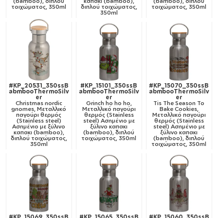
(bamboo), διπλού
καπακι (bamboo),
(bamboo), διπλού
τοιχώματος, 350ml
διπλού τοιχώματος,
τοιχώματος, 350ml
350ml
#KP_20531_350ssB
#KP_15101_350ssB
#KP_15070_350ssB
abmbooThermoSilv
abmbooThermoSilv
abmbooThermoSilv
er
er
er
Christmas nordic
Grinch ho ho ho,
Tis The Season To
gnomes, Μεταλλικό
Μεταλλικό παγούρι
Bake Cookies,
παγούρι θερμός
θερμός (Stainless
Μεταλλικό παγούρι
(Stainless steel)
steel) Ασημένιο με
θερμός (Stainless
Ασημένιο με ξύλινο
ξύλινο καπακι
steel) Ασημένιο με
καπακι (bamboo),
(bamboo), διπλού
ξύλινο καπακι
διπλού τοιχώματος,
τοιχώματος, 350ml
(bamboo), διπλού
350ml
τοιχώματος, 350ml
#KP_15069_350ssB
#KP_15065_350ssB
#KP_15060_350ssB