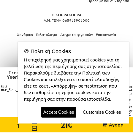
Πρόληψη και συντήρηση
©
KOUPAKOUPA
Α.Μ. ΓΕΜΗ 065935903000
Χονδρική
Πελατολόγιο
Δείγματα εργασιών
Επικοινωνία
🍪 Πολιτική Cookies
Η επιχείρησή μας χρησιμοποιεί cookies για τη
Θέλεις
βελτίωση της περιήγησής σας στην ιστοσελίδα.
και
Tree, i wish you a merry christmas and a Happy New
Παρακαλούμε διαβάστε την Πολιτική των
εσύ
Year!!! xoxoxo, Μεταλλικό παγούρι θερμός Ροζ/Λευκό
Cookies και επιλέξτε είτε το κουτί «Αποδοχή»,
μια
(Stainless steel), διπλού τοιχώματος, 500ml
επαγγελματική
είτε το κουτί «Απόρριψη» σε περίπτωση που
SKU
Η παραγγελία σας θα παραδοθεί σε
ιστοσελίδα;
#
KP_3959_500ssThermoWhitePink
courier έως την
Δευτέρα 24
δεν επιθυμείτε τη χρήση cookies κατά την
Αυγούστου
,
από
περιήγησή σας στην παρούσα ιστοσελίδα.
Σημείωση:
Η παράδοση στο courier είναι
την
εκτιμώμενη.
CDL.gr
Χρόνος μεταφοράς:
1–3 εργάσιμες
ημέρες (ενδέχεται να υπάρξουν
Accept Cookies
Customise Cookies
καθυστερήσεις).
21€
Αγορά