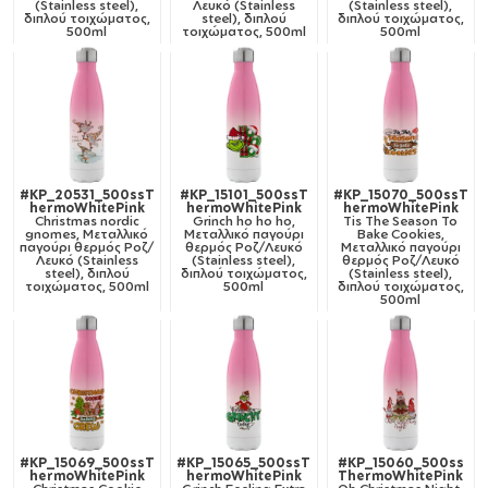
(Stainless steel),
Λευκό (Stainless
(Stainless steel),
διπλού τοιχώματος,
steel), διπλού
διπλού τοιχώματος,
500ml
τοιχώματος, 500ml
500ml
#KP_20531_500ssT
#KP_15101_500ssT
#KP_15070_500ssT
hermoWhitePink
hermoWhitePink
hermoWhitePink
Christmas nordic
Grinch ho ho ho,
Tis The Season To
gnomes, Μεταλλικό
Μεταλλικό παγούρι
Bake Cookies,
παγούρι θερμός Ροζ/
θερμός Ροζ/Λευκό
Μεταλλικό παγούρι
Λευκό (Stainless
(Stainless steel),
θερμός Ροζ/Λευκό
steel), διπλού
διπλού τοιχώματος,
(Stainless steel),
τοιχώματος, 500ml
500ml
διπλού τοιχώματος,
500ml
#KP_15069_500ssT
#KP_15065_500ssT
#KP_15060_500ss
hermoWhitePink
hermoWhitePink
ThermoWhitePink