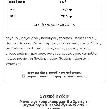
Ποσότητα
Τιμή
1-10
21€/τεμ
10+
21€/τεμ
Οι τιμές περιλαμβάνουν Φ.Π.Α.
παγουρι
,
παγουρινο
,
παγουρια
,
thermos
,
stainles steel
,
θερμο
,
θερμος
,
διπλο τοιχωμα
,
double wall
,
ανοξειδωτο
,
ανοξειδωτα
, red , ball , xmas , santa , μπαλα , ελαφι ,
μπισκοτουλης , χριστουγεννα , νεα χρονια , χρονια πολλα ,
πρωτοχρονιά , αι βασιλης , αγιος βασιλης , ελαφακι ,
ornament
Δεν βρήκες αυτό που ψάχνεις?
συμπλήρωσε την φόρμα επικοινωνίας
Σχετικά σχέδια
Μόνο στο koupakoupa.gr θα βρείτε τη
μεγαλύτερη συλλογή σχεδίων από 1
τεμάχιο