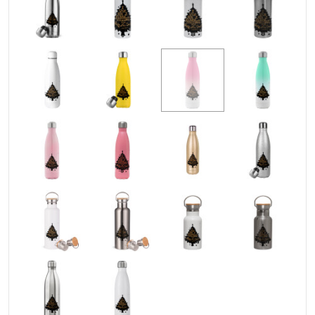
Υλικό
: Ανοξείδωτο ατσάλι (304) μέσα και έξω,
stainless steel
Χωρητικότητα
: 500ml / 17oz
Χρήση
: ΖΕΣΤΑ, ΚΡΥΟ
Καπάκι
: ΝΑΙ
Όξινα
: NAI
Δεν γίνεται υγροποιήση (Δεν ιδρώνει)
BPA Free (χωρίς την βλαβερή ουσία Δισφαινόλη Α)
Προηγμένη μόνωση διπλού τοιχώματος με κενό αέρος.
Δεν μεταφέρεται η θερμοκρασία του ροφήματος στο
εξωτερικό τοίχωμα.
Βιδωτό καπάκι με αεροστεγές και χωρίς διαρροές
κλείσιμο
Ανακυκλώσιμο