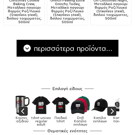
Christmas Cookie
Grinch Feeling Extra
Oh Christmas Night,
Baking Crew,
Grinchy Today,
Μεταλλικό παγούρι
Μεταλλικό παγούρι
Μεταλλικό παγούρι
θερμός Ροζ/Λευκό
θερμός Ροζ/Λευκό
θερμός Ροζ/Λευκό
(Stainless steel),
(Stainless steel),
(Stainless steel),
διπλού τοιχώματος,
διπλού τοιχώματος,
διπλού τοιχώματος,
500ml
500ml
500ml
περισσότερα προϊόντα...
Επιλογή είδους
Παιδικό
Drill
Καπέλα
Καπέλα
Κούπες
Κούπες
Κούπες
tshirt
Καπέλα
ενηλίκων
παιδικά
ειδικές
χρωματιστ
ενηλίκων
Θεματικές ενότητες