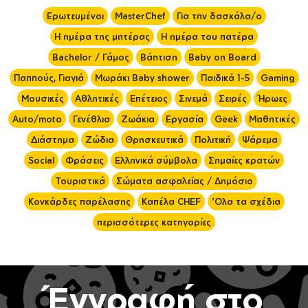
Ερωτευμένοι
MasterChef
Για την δασκάλα/ο
Η ημέρα της μητέρας
Η ημέρα του πατέρα
Bachelor / Γάμος
Βάπτιση
Baby on Board
Παππούς, Γιαγιά
Μωράκι Baby shower
Παιδικά 1-5
Gaming
Μουσικές
Αθλητικές
Επέτειος
Σινεμά
Σειρές
Ήρωες
Auto/moto
Γενέθλια
Ζωάκια
Εργασία
Geek
Μαθητικές
Διάστημα
Ζώδια
Θρησκευτικά
Πολιτική
Ψάρεμα
Social
Φράσεις
Ελληνικά σύμβολα
Σημαίες κρατών
Τουριστικά
Σώματα ασφαλείας / Δημόσιο
Κονκάρδες παρέλασης
Καπέλα CHEF
'Ολα τα σχέδια
περισσότερες κατηγορίες
Έγγραφή στο