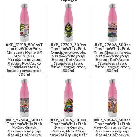
#KP_31918_500ssT
#KP_27702_500ss
#KP_27606_500ss
hermoWhitePink
ThermoWhitePink
ThermoWhitePink
Christmas Meme SIX
Grinch, eww people,
Xmas Classic movies,
SEVEN (67),
Μεταλλικό παγούρι
Μεταλλικό παγούρι
Μεταλλικό παγούρι
θερμός Ροζ/Λευκό
θερμός Ροζ/Λευκό
θερμός Ροζ/Λευκό
(Stainless steel),
(Stainless steel),
(Stainless steel),
διπλού τοιχώματος,
διπλού τοιχώματος,
διπλού τοιχώματος,
500ml
500ml
500ml
#KP_27604_500ss
#KP_21009_500ss
#KP_20546_500ss
ThermoWhitePink
ThermoWhitePink
ThermoWhitePink
My Day Grinch,
Giggling Grinchy
Merry Christmas Cats,
Μεταλλικό παγούρι
Galore, Μεταλλικό
Μεταλλικό παγούρι
θερμός Ροζ/Λευκό
παγούρι θερμός Ροζ/
θερμός Ροζ/Λευκό