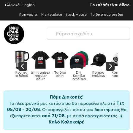
Ελληνικά
English
Το καλάθι είναι άδειο
Κατηγορίες
Marketplace
Stock House
Το δικό σου σχέδιο
Παιδικό
Drill
Καπέλα
Καπέλα
Κούπες
Κούπες
Κούπες
tshirt
Καπέλα
ενηλίκων
παιδικά
ειδικές
χρωματιστ
ενηλίκων
Πάμε Διακοπές!
Το ηλεκτρονικό μας κατάστημα θα παραμείνει κλειστό
Τετ
05/08 – 20/08
. Οι παραγγελίες αυτού του διαστήματος θα
εξυπηρετούνται
από 21/08
, με σειρά προτεραιότητας. ☀️
Καλό Καλοκαίρι!