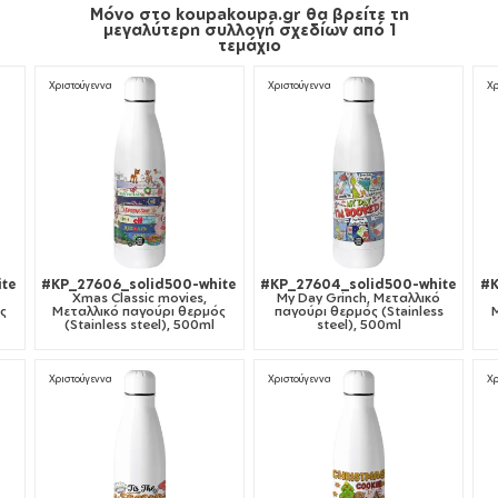
Μόνο στο koupakoupa.gr θα βρείτε τη
μεγαλύτερη συλλογή σχεδίων από 1
τεμάχιο
Χριστούγεννα
Χριστούγεννα
Χρ
ite
#KP_27606_solid500-white
#KP_27604_solid500-white
#K
Xmas Classic movies,
My Day Grinch, Μεταλλικό
ς
Μεταλλικό παγούρι θερμός
παγούρι θερμός (Stainless
(Stainless steel), 500ml
steel), 500ml
Χριστούγεννα
Χριστούγεννα
Χρ