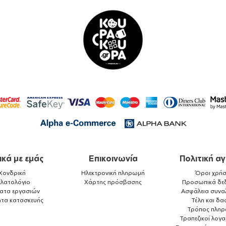
ικά με εμάς
Επικοινωνία
Πολιτική α
Χονδρική
Ηλεκτρονική πληρωμή
Όροι χρήσ
ελατολόγιο
Χάρτης πρόσβασης
Προσωπικά δε
ματα εργασιών
Ασφάλεια συνα
ητα κατασκευής
Τέλη και δα
Τρόπος πλη
Τραπεζικοί λογ