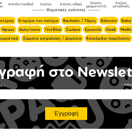
Κούπες
Κούπες
Δοχεία
αιδικά
Κούπες
Κούπες ειδικές
χρωματιστές
μεταλλικές
φαγητού
Θεματικές ενότητες
μητέρας
Η ημέρα του πατέρα
Bachelor / Γάμος
Βάπτιση
Baby
Ήρωες
Auto/moto
Γενέθλια
Ζωάκια
Εργασία
Geek
Μαθητ
ουριστικά
Σώματα ασφαλείας / Δημόσιο
Κονκάρδες παρέλασης
γραφή στο Newslet
*
*
indica
ss