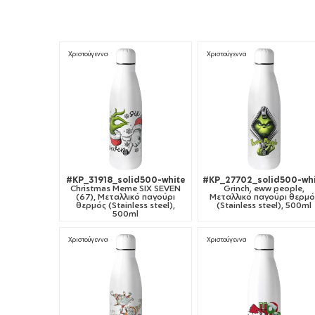
κλείσιμο
Ανακυκλώσιμο
Χριστούγεννα
Χριστούγεννα
#KP_31918_solid500-white
#KP_27702_solid500-wh
Christmas Meme SIX SEVEN
Grinch, eww people,
(67), Μεταλλικό παγούρι
Μεταλλικό παγούρι θερμό
θερμός (Stainless steel),
(Stainless steel), 500ml
500ml
Χριστούγεννα
Χριστούγεννα