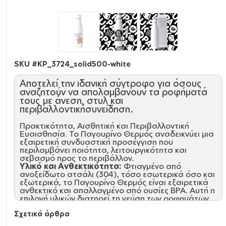
SKU #
KP_3724_solid500-white
Αποτελεί την ιδανική σύντροφο για όσους
αναζητούν να απολαμβάνουν τα ροφήματά
τους με άνεση, στυλ και
περιβαλλοντικήσυνείδηση.
Πρακτικότητα, Αισθητική και Περιβαλλοντική
Ευαισθησία. Το Παγουρίνο Θερμός αναδεικνύει μια
εξαιρετική συνδυαστική προσέγγιση που
περιλαμβάνει ποιότητα, λειτουργικότητα και
σεβασμό προς το περιβάλλον.
Υλικό και Ανθεκτικότητα:
Φτιαγμένο από
ανοξείδωτο ατσάλι (304), τόσο εσωτερικά όσο και
εξωτερικά, το Παγουρίνο Θερμός είναι εξαιρετικά
ανθεκτικό και απαλλαγμένο από ουσίες BPA. Αυτή η
επιλογή υλικών διατηρεί τη γεύση των ροφημάτων
αναλλοίωτη και εξασφαλίζει μακροχρόνια
Σχετικά άρθρα
αξιοπιστία.\
Προηγμένη Μόνωση:
Ο προηγμένος σχεδιασμός