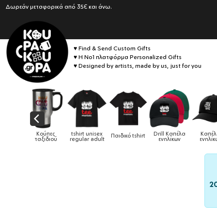
Δωρεάν μεταφορικά από 35€ και άνω.
♥ Find & Send Custom Gifts
♥ Η No1 πλατφόρμα Personalized Gifts
♥ Designed by artists, made by us, just for you
πες
tshirt unisex
Drill Καπέλα
Καπέλα
Παιδικό tshirt
Καπέλα παι
διού
regular adult
ενηλίκων
ενηλίκων
2