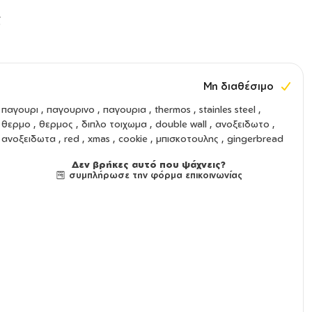
ς
Μη διαθέσιμο
παγουρι
,
παγουρινο
,
παγουρια
,
thermos
,
stainles steel
,
θερμο
,
θερμος
,
διπλο τοιχωμα
,
double wall
,
ανοξειδωτο
,
ανοξειδωτα
, red , xmas , cookie , μπισκοτουλης , gingerbread
Δεν βρήκες αυτό που ψάχνεις?
συμπλήρωσε την φόρμα επικοινωνίας