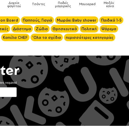
Ποδιές
Μαξιλάρια
Τσάντες
Mousepad
Phone Holders
μαγειρικής
καναπέ
 on Board
Παππούς, Γιαγιά
Μωράκι Baby shower
Παιδικά 1-5
ικές
Διάστημα
Ζώδια
Θρησκευτικά
Πολιτική
Ψάρεμα
Καπέλα CHEF
'Ολα τα σχέδια
περισσότερες κατηγορίες
ter
tes required