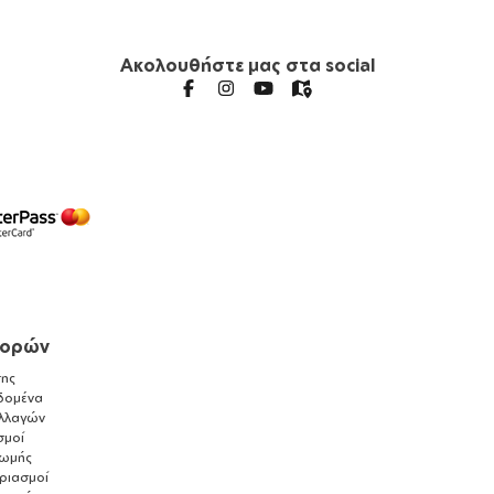
Ακολουθήστε μας στα social
γορών
ης
δομένα
λλαγών
σμοί
ρωμής
αριασμοί