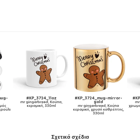
g-mirror-
#KP_3724_11ozcBLACK
#KP_3724_metaldouble
d
mr gingerbread, Κούπα
mr gingerbread, Κούπα
ead, Κούπα
χρωματιστή μαύρη, κεραμική,
Ανοξείδωτη διπλού
ή καθρέπτης,
330ml
τοιχώματος 300ml
ml
Σχετικά σχέδια