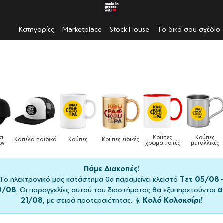
Κατηγορίες
Marketplace
Stock House
Το δικό σου σχέδιο
Κούπες
Κούπες
Δοχεία
δικά
Κούπες
Κούπες ειδικές
χρωματιστές
μεταλλικές
φαγητού
Πάμε Διακοπές!
Το ηλεκτρονικό μας κατάστημα θα παραμείνει κλειστό
Τετ 05/08 
0/08
. Οι παραγγελίες αυτού του διαστήματος θα εξυπηρετούνται
α
21/08
, με σειρά προτεραιότητας. ☀️
Καλό Καλοκαίρι!