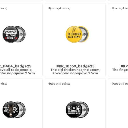
ατάκες
Φράσεις & ατάκες
Φράσεις & ατ
_11484_badge25
#KP_10359_badge25
#KP
ve all toxic people,
The old chicken has the zoom,
The fing
ρδα παραμάνα 2.5cm
Κονκάρδα παραμάνα 2.5cm
ατάκες
Φράσεις & ατάκες
Φράσεις & ατ