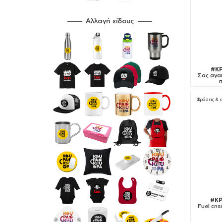
Αλλαγή είδους
#KP
Σας αγα
Φράσεις & 
#KP
Fuel cri