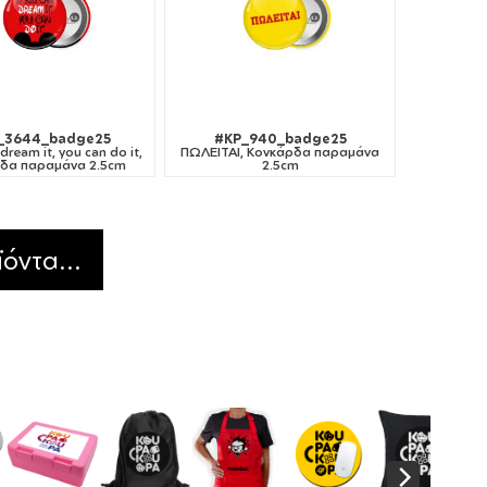
_3644_badge25
#KP_940_badge25
 dream it, you can do it,
ΠΩΛΕΙΤΑΙ, Κονκάρδα παραμάνα
δα παραμάνα 2.5cm
2.5cm
όντα...