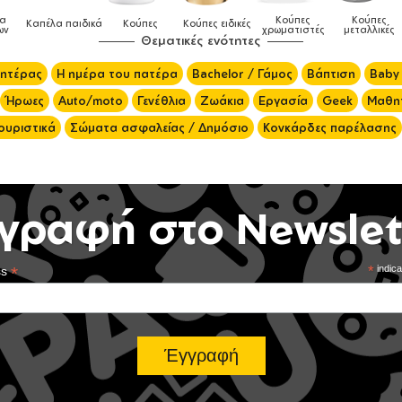
Κούπες
Κούπες
Καπέλα παιδικά
Κούπες
Κούπες ειδικές
χρωματιστές
μεταλλικές
Θεματικές ενότητες
μητέρας
Η ημέρα του πατέρα
Bachelor / Γάμος
Βάπτιση
Baby
Ήρωες
Auto/moto
Γενέθλια
Ζωάκια
Εργασία
Geek
Μαθητ
ουριστικά
Σώματα ασφαλείας / Δημόσιο
Κονκάρδες παρέλασης
γραφή στο Newslet
*
*
indica
ss