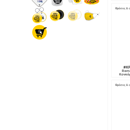
Φράσεις & 
#KP
Remo
Κονκά
Φράσεις & 