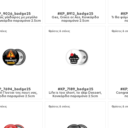
P_9026_badge25
#KP_8912_badge25
#KP
νας γάιδαρος με μεγάλα
Gas, Grass or Ass, Κονκάρδα
Τι θα φάμ
Κονκάρδα παραμάνα 2.5cm
παραμάνα 2.5cm
π
ατάκες
Φράσεις & ατάκες
Φράσεις & ατ
P_7694_badge25
#KP_7189_badge25
#KP
 Γίνεται της πουτ.νας,
Life is too short, to skip Dessert,
Congra
ρδα παραμάνα 2.5cm
Κονκάρδα παραμάνα 2.5cm
π
ατάκες
Φράσεις & ατάκες
Φράσεις & ατ