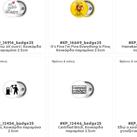
_14914_badge25
#KP_14649_badge25
#KP
πώ όλ'ουστ!, Κονκάρδα
It's Fine I'm Fine Everything Is Fine,
Heineke
παραμάνα 2.5cm
Κονκάρδα παραμάνα 2.5cm
π
ατάκες
Φράσεις & ατάκες
Φράσεις & ατ
_12454_badge25
#KP_12446_badge25
#KP
sis, Κονκάρδα παραμάνα
Certified Bitch, Κονκάρδα
Εδώ ο κόσμο
2.5cm
παραμάνα 2.5cm
χτενίζετ