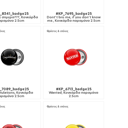
_8341_badge25
#KP_7695_badge25
ε σημερα???, Κονκάρδα
Dont't bro me, if you don't know
αραμάνα 2.5cm
me., Κονκάρδα παραμάνα 2.5cm
άκες
Φράσεις & ατάκες
_7089_badge25
#KP_6713_badge25
tulations, Κονκάρδα
Wanted, Κονκάρδα παραμάνα
αραμάνα 2.5cm
2.5cm
άκες
Φράσεις & ατάκες