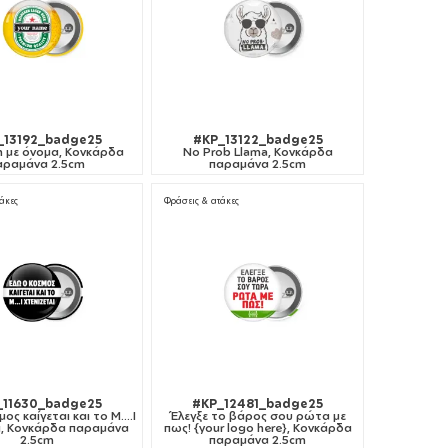
_13192_badge25
#KP_13122_badge25
n με όνομα, Κονκάρδα
No Prob Llama, Κονκάρδα
αραμάνα 2.5cm
παραμάνα 2.5cm
άκες
Φράσεις & ατάκες
_11630_badge25
#KP_12481_badge25
ς καίγεται και το Μ....Ι
Έλεγξε το βάρος σου ρώτα με
αι, Κονκάρδα παραμάνα
πως! {your logo here}, Κονκάρδα
2.5cm
παραμάνα 2.5cm