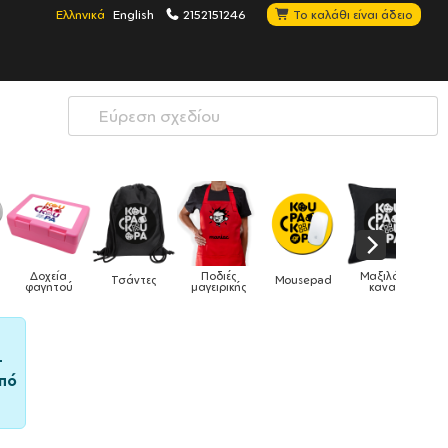
Ελληνικά
English
2152151246
Το καλάθι είναι άδειο
χεία
Ποδιές
Μαξιλάρια
Τσάντες
Mousepad
Phone Hol
ητού
μαγειρικής
καναπέ
–
πό