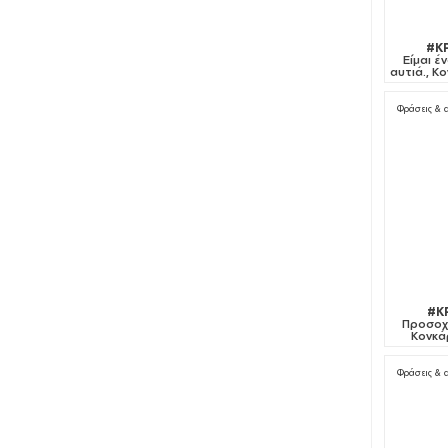
#K
Είμαι έ
αυτιά., 
Φράσεις & 
#K
Προσοχή
Κονκά
Φράσεις & 