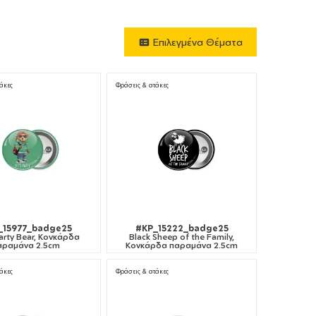
Επιλεγμένα Θέματα
άκες
Φράσεις & ατάκες
_15977_badge25
#KP_15222_badge25
Party Bear, Κονκάρδα
Black Sheep of the Family,
αραμάνα 2.5cm
Κονκάρδα παραμάνα 2.5cm
άκες
Φράσεις & ατάκες