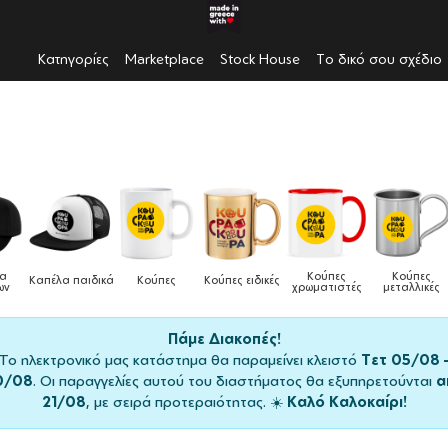
Κατηγορίες
Marketplace
Stock House
Το δικό σου σχέδιο
Κούπες
Κούπες
Δο
πέλα παιδικά
Κούπες
Κούπες ειδικές
χρωματιστές
μεταλλικές
φαγ
Πάμε Διακοπές!
Το ηλεκτρονικό μας κατάστημα θα παραμείνει κλειστό
Τετ 05/08 
0/08
. Οι παραγγελίες αυτού του διαστήματος θα εξυπηρετούνται
α
21/08
, με σειρά προτεραιότητας. ☀️
Καλό Καλοκαίρι!