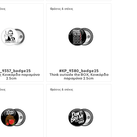
άκες
Φράσεις & ατάκες
_9357_badge25
#KP_9380_badge25
er, Κονκάρδα παραμάνα
Think outside the BOX, Κονκάρδα
2.5cm
παραμάνα 2.5cm
άκες
Φράσεις & ατάκες