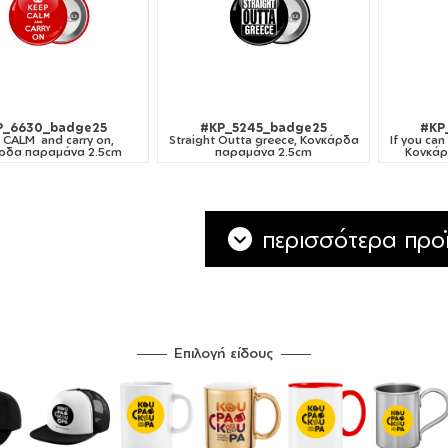
P_6630_badge25
#KP_5245_badge25
#KP
 CALM and carry on,
Straight Outta greece, Κονκάρδα
If you can
ρδα παραμάνα 2.5cm
παραμάνα 2.5cm
Κονκάρ
περισσότερα προϊ
Επιλογή είδους