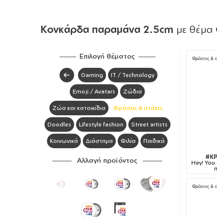
Κονκάρδα παραμάνα 2.5cm
με θέμα
Επιλογή θέματος
Φράσεις & 
Gaming
IT / Technology
Emoji / Avatars
Ζώδια
Ζώα και κατοικίδια
Φράσεις & ατάκες
Doodles
Lifestyle fashion
Street artists
Κοινωνικά
Διάστημα
Φιλία
Παιδικά
#KP
Αλλαγή προϊόντος
Hey! You
Φράσεις & 