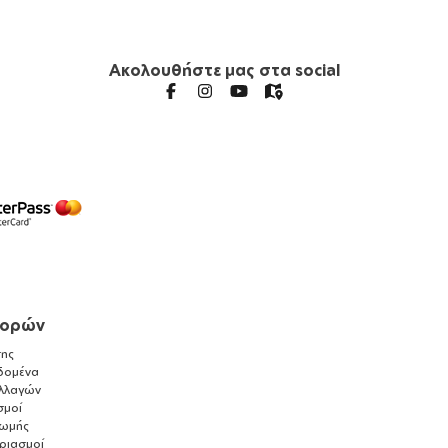
Ακολουθήστε μας στα social
γορών
ης
δομένα
λλαγών
σμοί
ρωμής
αριασμοί