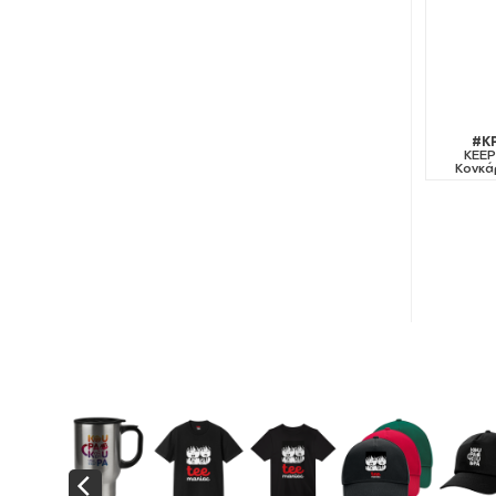
#K
KEEP
Κονκά