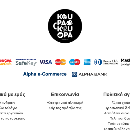
ικά με εμάς
Επικοινωνία
Πολιτική α
Χονδρική
Ηλεκτρονική πληρωμή
Όροι χρήσ
ελατολόγιο
Χάρτης πρόσβασης
Προσωπικά δε
ματα εργασιών
Ασφάλεια συνα
ητα κατασκευής
Τέλη και δα
Τρόπος πλη
Τραπεζικοί λογ