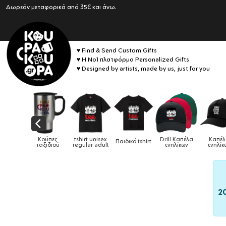
Δωρεάν μεταφορικά από 35€ και άνω.
♥ Find & Send Custom Gifts
♥ Η No1 πλατφόρμα Personalized Gifts
♥ Designed by artists, made by us, just for you
Κούπες
tshirt unisex
Drill Καπέλα
Καπέλα
Παιδικό tshirt
Κα
ταξιδιού
regular adult
ενηλίκων
ενηλίκων
2