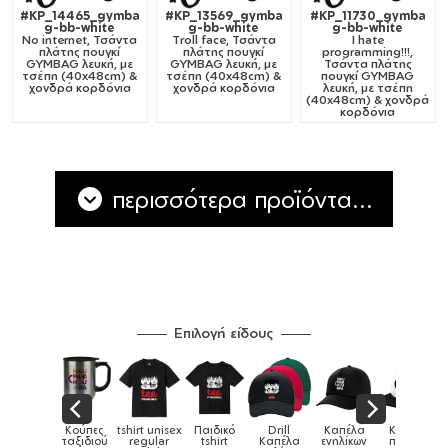
#KP_14465_gymba
#KP_13569_gymba
#KP_11730_gymba
g-bb-white
g-bb-white
g-bb-white
No internet, Τσάντα
Troll face, Τσάντα
I hate
πλάτης πουγκί
πλάτης πουγκί
programming!!!,
GYMBAG λευκή, με
GYMBAG λευκή, με
Τσάντα πλάτης
τσέπη (40x48cm) &
τσέπη (40x48cm) &
πουγκί GYMBAG
χονδρά κορδόνια
χονδρά κορδόνια
λευκή, με τσέπη
(40x48cm) & χονδρά
κορδόνια
περισσότερα προϊόντα...
Επιλογή είδους
tshirt unisex
Παιδικό
Drill
Καπέλα
Καπέλα
Κούπες
Κούπες
regular
tshirt
Καπέλα
ενηλίκων
παιδικά
ειδικές