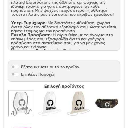
πλάτης! Είσαι λάτρης της άθλησης και ψάχνεις την
ιδανική τσάντα για να σε συντροφεύει σε κάθε
προπόνηση; Μην ψάχνεις περισσότερο! Η αθλητική
τσάντα πλάτης μας είναι αυτό που ακριβώς χρειάζεσαι!
Υπερ-Ευρύχωρη:
Με διαστάσεις 48x40cm, χωράει
άνετα όλον τον αθλητικό εξοπλισμό σου, ώστε να είσαι
πάντα έτοιμος για την προπόνηση.
Εύκολη Πρόσβαση:
Η κύρια θήκη με το άνοιγμα στο
επάνω μέρος σου εξασφαλίζει άνετη και γρήγορη
πρόσβαση στα αντικείμενα σου, για να μην χάνεις
χρόνο και ενέργεια.
Μοντέρνος Σχεδιασμός:
Το λευκό χρώμα της
τσάντας ταιριάζει απόλυτα με κάθε σου outfit,
προσφέροντας στυλ και κομψότητα σε κάθε σου
εμφάνιση.
Εξατομικεύστε αυτό το προϊόν
Μην αφήνεις τον εξοπλισμό σου να περιπλανιέται!
Επιπλέον Παροχές
Απόκτησε τώρα την αθλητική τσάντα πλάτης που θα
γίνει ο αγαπημένος σου σύμμαχος στις προπονήσεις
σου!
Επιλογή προϊόντος
Υλικό: 300D Polyester
Κορδόνια: ΝΑΙ (Χονδρά κορδόνια)
Διάσταση: 40 x 48cm
Πλαϊνό τσεπάκι ασφαλείας με φερμουάρ
Χωρητικότητα: 15 Λίτρα