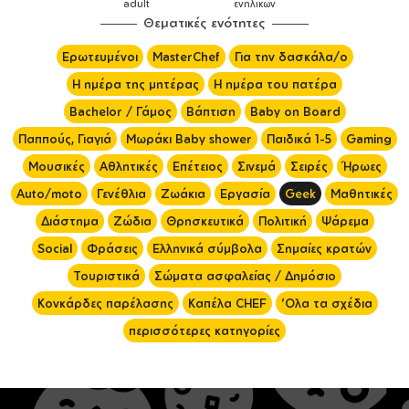
adult
ενηλίκων
Θεματικές ενότητες
Ερωτευμένοι
MasterChef
Για την δασκάλα/ο
Η ημέρα της μητέρας
Η ημέρα του πατέρα
Bachelor / Γάμος
Βάπτιση
Baby on Board
Παππούς, Γιαγιά
Μωράκι Baby shower
Παιδικά 1-5
Gaming
Μουσικές
Αθλητικές
Επέτειος
Σινεμά
Σειρές
Ήρωες
Auto/moto
Γενέθλια
Ζωάκια
Εργασία
Geek
Μαθητικές
Διάστημα
Ζώδια
Θρησκευτικά
Πολιτική
Ψάρεμα
Social
Φράσεις
Ελληνικά σύμβολα
Σημαίες κρατών
Τουριστικά
Σώματα ασφαλείας / Δημόσιο
Κονκάρδες παρέλασης
Καπέλα CHEF
'Ολα τα σχέδια
περισσότερες κατηγορίες