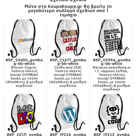
Μόνο στο koupakoupa.gr θα βρείτε τη
μεγαλύτερη συλλογή σχεδίων από 1
τεμάχιο
#KP_24650_gymba
#KP_22677_gymba
#KP_20946_gymba
g-bb-white
g-bb-white
g-bb-white
Bitcoin Crypto,
Catflix and Chill,
Because everything in
Τσάντα πλάτης
Τσάντα πλάτης
I.T. requires coffee,
πουγκί GYMBAG
πουγκί GYMBAG
Τσάντα πλάτης
λευκή, με τσέπη
λευκή, με τσέπη
πουγκί GYMBAG
(40x48cm) & χονδρά
(40x48cm) & χονδρά
λευκή, με τσέπη
κορδόνια
κορδόνια
(40x48cm) & χονδρά
κορδόνια
#KP_20171_gymba
#KP_19224_gymba
#KP_19223_gymba