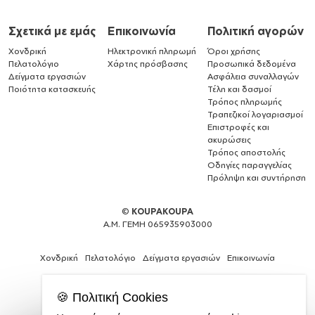
Σχετικά με εμάς
Επικοινωνία
Πολιτική αγορών
Χονδρική
Ηλεκτρονική πληρωμή
Όροι χρήσης
Πελατολόγιο
Χάρτης πρόσβασης
Προσωπικά δεδομένα
Δείγματα εργασιών
Ασφάλεια συναλλαγών
Ποιότητα κατασκευής
Τέλη και δασμοί
Τρόπος πληρωμής
Τραπεζικοί λογαριασμοί
Επιστροφές και
ακυρώσεις
Τρόπος αποστολής
Οδηγίες παραγγελίας
Πρόληψη και συντήρηση
©
KOUPAKOUPA
Α.Μ. ΓΕΜΗ 065935903000
Χονδρική
Πελατολόγιο
Δείγματα εργασιών
Επικοινωνία
🍪 Πολιτική Cookies