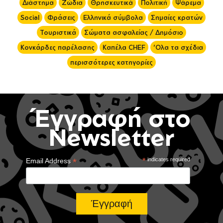
Διάστημα
Ζώδια
Θρησκευτικά
Πολιτική
Ψάρεμα
Social
Φράσεις
Ελληνικά σύμβολα
Σημαίες κρατών
Τουριστικά
Σώματα ασφαλείας / Δημόσιο
Κονκάρδες παρέλασης
Καπέλα CHEF
'Ολα τα σχέδια
περισσότερες κατηγορίες
Έγγραφή στο
Newsletter
*
*
indicates required
Email Address