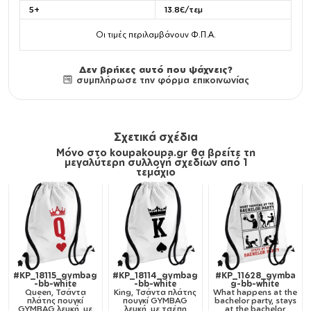
5+
13.8€/τεμ
Οι τιμές περιλαμβάνουν Φ.Π.Α.
Δεν βρήκες αυτό που ψάχνεις?
συμπλήρωσε την φόρμα επικοινωνίας
Σχετικά σχέδια
Μόνο στο koupakoupa.gr θα βρείτε τη
μεγαλύτερη συλλογή σχεδίων από 1
τεμάχιο
#KP_18115_gymbag
#KP_18114_gymbag
#KP_11628_gymba
-bb-white
-bb-white
g-bb-white
Queen, Τσάντα
King, Τσάντα πλάτης
What happens at the
πλάτης πουγκί
πουγκί GYMBAG
bachelor party, stays
GYMBAG λευκή, με
λευκή, με τσέπη
at the bachelor