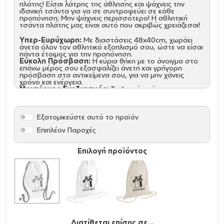
πλάτης! Είσαι λάτρης της άθλησης και ψάχνεις την
ιδανική τσάντα για να σε συντροφεύει σε κάθε
προπόνηση; Μην ψάχνεις περισσότερο! Η αθλητική
τσάντα πλάτης μας είναι αυτό που ακριβώς χρειάζεσαι!
Υπερ-Ευρύχωρη:
Με διαστάσεις 48x40cm, χωράει
άνετα όλον τον αθλητικό εξοπλισμό σου, ώστε να είσαι
πάντα έτοιμος για την προπόνηση.
Εύκολη Πρόσβαση:
Η κύρια θήκη με το άνοιγμα στο
επάνω μέρος σου εξασφαλίζει άνετη και γρήγορη
πρόσβαση στα αντικείμενα σου, για να μην χάνεις
χρόνο και ενέργεια.
Μοντέρνος Σχεδιασμός:
Το λευκό χρώμα της
τσάντας ταιριάζει απόλυτα με κάθε σου outfit,
προσφέροντας στυλ και κομψότητα σε κάθε σου
εμφάνιση.
Εξατομικεύστε αυτό το προϊόν
Μην αφήνεις τον εξοπλισμό σου να περιπλανιέται!
Επιπλέον Παροχές
Απόκτησε τώρα την αθλητική τσάντα πλάτης που θα
γίνει ο αγαπημένος σου σύμμαχος στις προπονήσεις
σου!
Επιλογή προϊόντος
Υλικό: 300D Polyester
Κορδόνια: ΝΑΙ (Χονδρά κορδόνια)
Διάσταση: 40 x 48cm
Πλαϊνό τσεπάκι ασφαλείας με φερμουάρ
Χωρητικότητα: 15 Λίτρα
Διατίθεται επίσης σε...