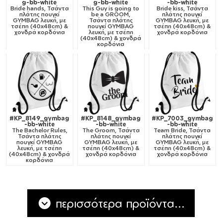
g-bb-white
g-bb-white
-bb-white
Bride hands, Τσάντα
This Guy is going to
Bride kiss, Τσάντα
πλάτης πουγκί
be a GROOM,
πλάτης πουγκί
GYMBAG λευκή, με
Τσάντα πλάτης
GYMBAG λευκή, με
τσέπη (40x48cm) &
πουγκί GYMBAG
τσέπη (40x48cm) &
χονδρά κορδόνια
λευκή, με τσέπη
χονδρά κορδόνια
(40x48cm) & χονδρά
κορδόνια
#KP_8149_gymbag
#KP_8148_gymbag
#KP_7003_gymbag
-bb-white
-bb-white
-bb-white
The Bachelor Rules,
The Groom, Τσάντα
Team Bride, Τσάντα
Τσάντα πλάτης
πλάτης πουγκί
πλάτης πουγκί
πουγκί GYMBAG
GYMBAG λευκή, με
GYMBAG λευκή, με
λευκή, με τσέπη
τσέπη (40x48cm) &
τσέπη (40x48cm) &
(40x48cm) & χονδρά
χονδρά κορδόνια
χονδρά κορδόνια
κορδόνια
περισσότερα προϊόντα...