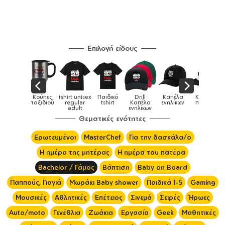
Επιλογή είδους
x
Παιδικό
Drill
Καπέλα
Καπέλα
Κούπες
Κούπες
Κούπες
tshirt
Καπέλα
ενηλίκων
παιδικά
ειδικές
χρωματισ
ενηλίκων
Θεματικές ενότητες
Ερωτευμένοι
MasterChef
Για την δασκάλα/ο
Η ημέρα της μητέρας
Η ημέρα του πατέρα
Bachelor / Γάμος
Βάπτιση
Baby on Board
Παππούς, Γιαγιά
Μωράκι Baby shower
Παιδικά 1-5
Gaming
Μουσικές
Αθλητικές
Επέτειος
Σινεμά
Σειρές
Ήρωες
Auto/moto
Γενέθλια
Ζωάκια
Εργασία
Geek
Μαθητικές