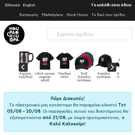
Ελληνικά
English
Το καλάθι είναι άδειο
Κατηγορίες
Marketplace
Stock House
Το δικό σου σχέδιο
Παιδικό
Drill
Καπέλα
Καπέλα
Κούπες
Κούπες
Κούπες
tshirt
Καπέλα
ενηλίκων
παιδικά
ειδικές
χρωματιστ
ενηλίκων
Πάμε Διακοπές!
Το ηλεκτρονικό μας κατάστημα θα παραμείνει κλειστό
Τετ
05/08 – 20/08
. Οι παραγγελίες αυτού του διαστήματος θα
εξυπηρετούνται
από 21/08
, με σειρά προτεραιότητας. ☀️
Καλό Καλοκαίρι!