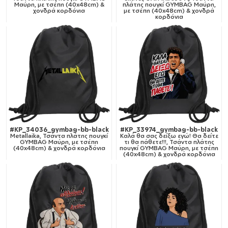
Μαύρη, με τσέπη (40x48cm) &
πλάτης πουγκί GYMBAG Μαύρη,
χονδρά κορδόνια
με τσέπη (40x48cm) & χονδρά
κορδόνια
#KP_34036_gymbag-bb-black
#KP_33974_gymbag-bb-black
Metallaika, Τσάντα πλάτης πουγκί
Καλά θα σας δείξω εγώ! Θα δείτε
GYMBAG Μαύρη, με τσέπη
τι θα πάθετε!!!, Τσάντα πλάτης
(40x48cm) & χονδρά κορδόνια
πουγκί GYMBAG Μαύρη, με τσέπη
(40x48cm) & χονδρά κορδόνια