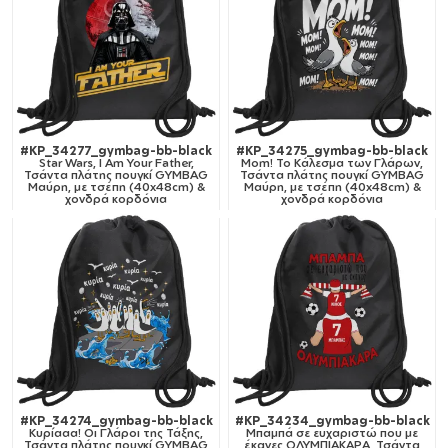
#KP_34277_gymbag-bb-black
#KP_34275_gymbag-bb-black
Star Wars, I Am Your Father,
Mom! Το Κάλεσμα των Γλάρων,
Τσάντα πλάτης πουγκί GYMBAG
Τσάντα πλάτης πουγκί GYMBAG
Μαύρη, με τσέπη (40x48cm) &
Μαύρη, με τσέπη (40x48cm) &
χονδρά κορδόνια
χονδρά κορδόνια
#KP_34274_gymbag-bb-black
#KP_34234_gymbag-bb-black
Κυρίααα! Οι Γλάροι της Τάξης,
Μπαμπά σε ευχαριστώ που με
Τσάντα πλάτης πουγκί GYMBAG
έκανες ΟΛΥΜΠΙΑΚΑΡΑ, Τσάντα