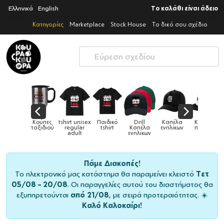
Ελληνικά
English
Το καλάθι είναι άδειο
Κατηγορίες
Marketplace
Stock House
Το δικό σου σχέδιο
Παιδικό
Drill
Καπέλα
Καπέλα
Κούπες
Κούπες
Κούπες
tshirt
Καπέλα
ενηλίκων
παιδικά
ειδικές
χρωματιστ
ενηλίκων
Πάμε Διακοπές!
Το ηλεκτρονικό μας κατάστημα θα παραμείνει κλειστό
Τετ
05/08 – 20/08
. Οι παραγγελίες αυτού του διαστήματος θα
εξυπηρετούνται
από 21/08
, με σειρά προτεραιότητας. ☀️
Καλό Καλοκαίρι!