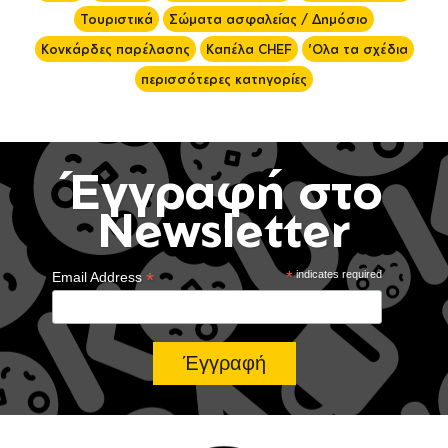
Τουριστικά
Σώματα ασφαλείας / Δημόσιο
Κονκάρδες παρέλασης
Καπέλα CHEF
'Ολα τα σχέδια
περισσότερες κατηγορίες
Έγγραφή στο
Newsletter
*
*
indicates required
Email Address