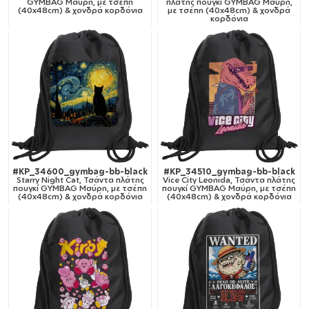
GYMBAG Μαύρη, με τσέπη
πλάτης πουγκί GYMBAG Μαύρη,
(40x48cm) & χονδρά κορδόνια
με τσέπη (40x48cm) & χονδρά
κορδόνια
#KP_34600_gymbag-bb-black
#KP_34510_gymbag-bb-black
Starry Night Cat, Τσάντα πλάτης
Vice City Leonida, Τσάντα πλάτης
πουγκί GYMBAG Μαύρη, με τσέπη
πουγκί GYMBAG Μαύρη, με τσέπη
(40x48cm) & χονδρά κορδόνια
(40x48cm) & χονδρά κορδόνια