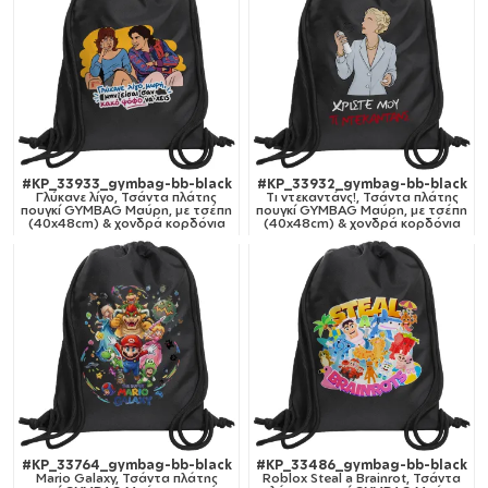
#KP_33933_gymbag-bb-black
#KP_33932_gymbag-bb-black
Γλύκανε λίγο, Τσάντα πλάτης
Tι ντεκαντάνς!, Τσάντα πλάτης
πουγκί GYMBAG Μαύρη, με τσέπη
πουγκί GYMBAG Μαύρη, με τσέπη
(40x48cm) & χονδρά κορδόνια
(40x48cm) & χονδρά κορδόνια
#KP_33764_gymbag-bb-black
#KP_33486_gymbag-bb-black
Mario Galaxy, Τσάντα πλάτης
Roblox Steal a Brainrot, Τσάντα