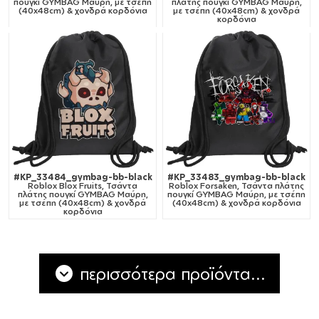
πουγκί GYMBAG Μαύρη, με τσέπη
πλάτης πουγκί GYMBAG Μαύρη,
(40x48cm) & χονδρά κορδόνια
με τσέπη (40x48cm) & χονδρά
κορδόνια
#KP_33484_gymbag-bb-black
#KP_33483_gymbag-bb-black
Roblox Blox Fruits, Τσάντα
Roblox Forsaken, Τσάντα πλάτης
πλάτης πουγκί GYMBAG Μαύρη,
πουγκί GYMBAG Μαύρη, με τσέπη
με τσέπη (40x48cm) & χονδρά
(40x48cm) & χονδρά κορδόνια
κορδόνια
περισσότερα προϊόντα...