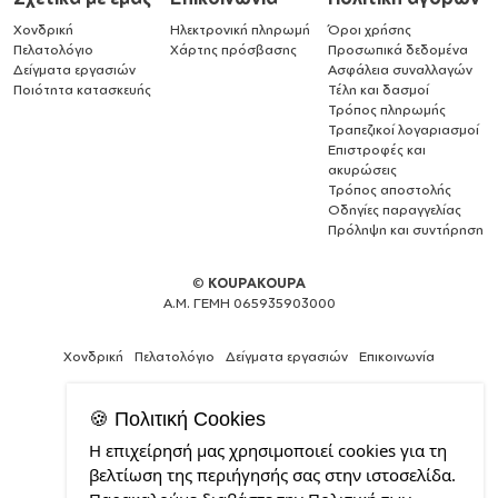
Χονδρική
Ηλεκτρονική πληρωμή
Όροι χρήσης
Πελατολόγιο
Χάρτης πρόσβασης
Προσωπικά δεδομένα
Δείγματα εργασιών
Ασφάλεια συναλλαγών
Ποιότητα κατασκευής
Τέλη και δασμοί
Τρόπος πληρωμής
Τραπεζικοί λογαριασμοί
Επιστροφές και
ακυρώσεις
Τρόπος αποστολής
Οδηγίες παραγγελίας
Πρόληψη και συντήρηση
©
KOUPAKOUPA
Α.Μ. ΓΕΜΗ 065935903000
Χονδρική
Πελατολόγιο
Δείγματα εργασιών
Επικοινωνία
🍪 Πολιτική Cookies
Η επιχείρησή μας χρησιμοποιεί cookies για τη
Web
βελτίωση της περιήγησής σας στην ιστοσελίδα.
Design,