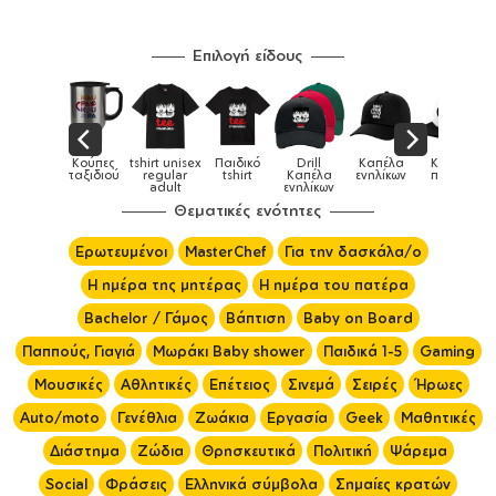
Επιλογή είδους
x
Παιδικό
Drill
Καπέλα
Καπέλα
Κούπες
Κούπες
Κούπες
tshirt
Καπέλα
ενηλίκων
παιδικά
ειδικές
χρωματισ
ενηλίκων
Θεματικές ενότητες
Ερωτευμένοι
MasterChef
Για την δασκάλα/ο
Η ημέρα της μητέρας
Η ημέρα του πατέρα
Bachelor / Γάμος
Βάπτιση
Baby on Board
Παππούς, Γιαγιά
Μωράκι Baby shower
Παιδικά 1-5
Gaming
Μουσικές
Αθλητικές
Επέτειος
Σινεμά
Σειρές
Ήρωες
Auto/moto
Γενέθλια
Ζωάκια
Εργασία
Geek
Μαθητικές
Διάστημα
Ζώδια
Θρησκευτικά
Πολιτική
Ψάρεμα
Social
Φράσεις
Ελληνικά σύμβολα
Σημαίες κρατών