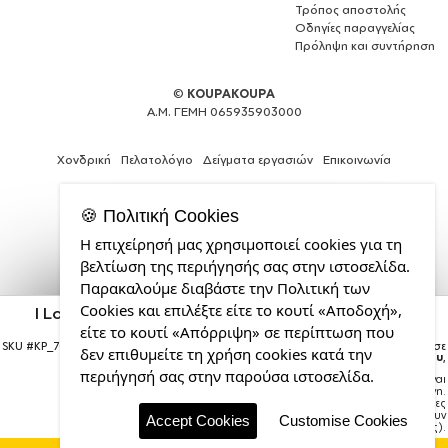
Τρόπος αποστολής
Οδηγίες παραγγελίας
Πρόληψη και συντήρηση
©
KOUPAKOUPA
Α.Μ. ΓΕΜΗ 065935903000
Χονδρική
Πελατολόγιο
Δείγματα εργασιών
Επικοινωνία
🍪 Πολιτική Cookies
Η επιχείρησή μας χρησιμοποιεί cookies για τη
Web
βελτίωση της περιήγησής σας στην ιστοσελίδα.
Design,
Παρακαλούμε διαβάστε την Πολιτική των
Social
Cookies και επιλέξτε είτε το κουτί «Αποδοχή»,
Media
I Love ΝΟΝΟΣ, Χριστουγεννιάτικη μπάλα δένδρου
Κόκκινη 8cm
&
είτε το κουτί «Απόρριψη» σε περίπτωση που
SEO
SKU #
KP_7006_xmas-ball-red
Η παραγγελία σας θα παραδοθεί σε
δεν επιθυμείτε τη χρήση cookies κατά την
courier έως την
Τρίτη 18 Αυγούστου
,
Agency
περιήγησή σας στην παρούσα ιστοσελίδα.
Σημείωση:
Η παράδοση στο courier είναι
από
εκτιμώμενη.
την
Χρόνος μεταφοράς:
1–3 εργάσιμες
ημέρες (ενδέχεται να υπάρξουν
CDL.gr
Accept Cookies
Customise Cookies
καθυστερήσεις).