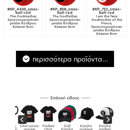
#KP_4455_xmas-
#KP_858_xmas-
#KP_752_xmas-
ball-red
ball-red
ball-red
The Godmather,
The Godfather,
I am the fairy
Χριστουγεννιάτικη
Χριστουγεννιάτικη
Godmother of the
μπάλα δένδρου
μπάλα δένδρου
Prince,
Κόκκινη 8cm
Κόκκινη 8cm
Χριστουγεννιάτικη
μπάλα δένδρου
Κόκκινη 8cm
περισσότερα προϊόντα...
Επιλογή είδους
Παιδικό
Drill
Καπέλα
Καπέλα
Κούπες
Κούπες
Κούπες
tshirt
Καπέλα
ενηλίκων
παιδικά
ειδικές
χρωματιστέ