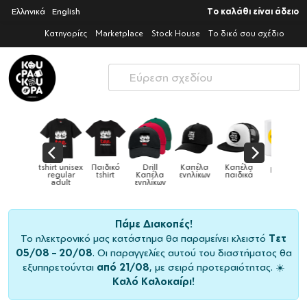
Ελληνικά
English
Το καλάθι είναι άδειο
Κατηγορίες
Marketplace
Stock House
Το δικό σου σχέδιο
Παιδικό
Drill
Καπέλα
Καπέλα
Κούπες
Κούπες
Κούπες
tshirt
Καπέλα
ενηλίκων
παιδικά
ειδικές
χρωματιστέ
ενηλίκων
Πάμε Διακοπές!
Το ηλεκτρονικό μας κατάστημα θα παραμείνει κλειστό
Τετ
05/08 – 20/08
. Οι παραγγελίες αυτού του διαστήματος θα
εξυπηρετούνται
από 21/08
, με σειρά προτεραιότητας. ☀️
Καλό Καλοκαίρι!