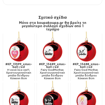
Σχετικά σχέδια
Μόνο στο koupakoupa.gr θα βρείτε τη
μεγαλύτερη συλλογή σχεδίων από 1
τεμάχιο
#KP_13599_xmas-
#KP_13489_xmas-
#KP_13488_xmas-
ball-red
ball-red
ball-red
Η νονά λέει ναι!!!,
Fairy GodMother,
Fairy God Mother,
Χριστουγεννιάτικη
Χριστουγεννιάτικη
Χριστουγεννιάτικη
μπάλα δένδρου
μπάλα δένδρου
μπάλα δένδρου
Κόκκινη 8cm
Κόκκινη 8cm
Κόκκινη 8cm