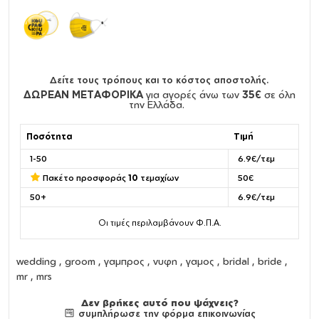
Δείτε τους τρόπους και το κόστος αποστολής.
ΔΩΡΕΑΝ ΜΕΤΑΦΟΡΙΚΑ
για αγορές άνω των
35€
σε όλη
την Ελλάδα.
Ποσότητα
Τιμή
1-50
6.9€/τεμ
Πακέτο προσφοράς
10
τεμαχίων
50€
50+
6.9€/τεμ
Οι τιμές περιλαμβάνουν Φ.Π.Α.
wedding , groom , γαμπρος , νυφη , γαμος , bridal , bride ,
mr , mrs
Δεν βρήκες αυτό που ψάχνεις?
συμπλήρωσε την φόρμα επικοινωνίας