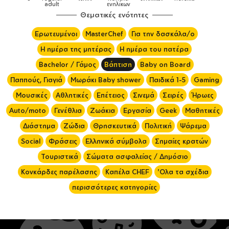
ενηλίκων
Θεματικές ενότητες
Ερωτευμένοι
MasterChef
Για την δασκάλα/ο
Η ημέρα της μητέρας
Η ημέρα του πατέρα
Bachelor / Γάμος
Βάπτιση
Baby on Board
Παππούς, Γιαγιά
Μωράκι Baby shower
Παιδικά 1-5
Gaming
Μουσικές
Αθλητικές
Επέτειος
Σινεμά
Σειρές
Ήρωες
Auto/moto
Γενέθλια
Ζωάκια
Εργασία
Geek
Μαθητικές
Διάστημα
Ζώδια
Θρησκευτικά
Πολιτική
Ψάρεμα
Social
Φράσεις
Ελληνικά σύμβολα
Σημαίες κρατών
Τουριστικά
Σώματα ασφαλείας / Δημόσιο
Κονκάρδες παρέλασης
Καπέλα CHEF
'Ολα τα σχέδια
περισσότερες κατηγορίες