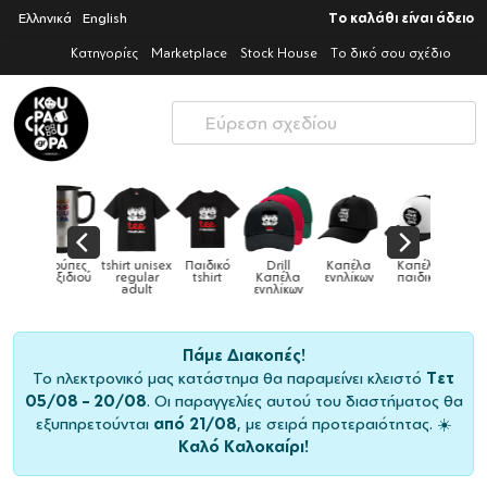
Ελληνικά
English
Το καλάθι είναι άδειο
Κατηγορίες
Marketplace
Stock House
Το δικό σου σχέδιο
Παιδικό
Drill
Καπέλα
Καπέλα
Κούπες
Κούπες
Κούπες
tshirt
Καπέλα
ενηλίκων
παιδικά
ειδικές
χρωματιστ
ενηλίκων
Πάμε Διακοπές!
Το ηλεκτρονικό μας κατάστημα θα παραμείνει κλειστό
Τετ
05/08 – 20/08
. Οι παραγγελίες αυτού του διαστήματος θα
εξυπηρετούνται
από 21/08
, με σειρά προτεραιότητας. ☀️
Καλό Καλοκαίρι!