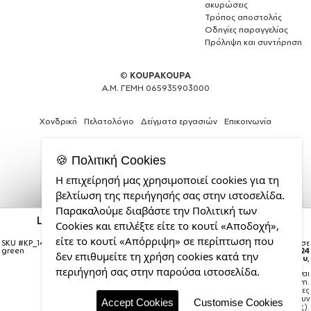
ακυρώσεις
Τρόπος αποστολής
Οδηγίες παραγγελίας
Πρόληψη και συντήρηση
©
KOUPAKOUPA
Α.Μ. ΓΕΜΗ 065935903000
Χονδρική
Πελατολόγιο
Δείγματα εργασιών
Επικοινωνία
🍪 Πολιτική Cookies
Η επιχείρησή μας χρησιμοποιεί cookies για τη
Θέλεις
βελτίωση της περιήγησής σας στην ιστοσελίδα.
και
Παρακαλούμε διαβάστε την Πολιτική των
εσύ
Land Rover, Στολίδι Χριστουγεννιάτικη μπάλα
Cookies και επιλέξτε είτε το κουτί «Αποδοχή»,
μια
δένδρου διάφανη με πράσινο γέμισμα 8cm
επαγγελματική
είτε το κουτί «Απόρριψη» σε περίπτωση που
SKU #
KP_14607_xmas-ball-clear-
Η παραγγελία σας θα παραδοθεί σε
ιστοσελίδα;
green
courier έως την
Δευτέρα 24
δεν επιθυμείτε τη χρήση cookies κατά την
Αυγούστου
,
από
περιήγησή σας στην παρούσα ιστοσελίδα.
Σημείωση:
Η παράδοση στο courier είναι
την
εκτιμώμενη.
CDL.gr
Χρόνος μεταφοράς:
1–3 εργάσιμες
ημέρες (ενδέχεται να υπάρξουν
Accept Cookies
Customise Cookies
καθυστερήσεις).