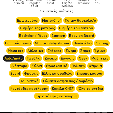
Παιδικό
Drill
Καπέλα
Καπέλα
Κούπες
Κούπες
Κούπες
tshirt
Καπέλα
ενηλίκων
παιδικά
ειδικές
χρωματιστ
ενηλίκων
Θεματικές ενότητες
Ερωτευμένοι
MasterChef
Για την δασκάλα/ο
Η ημέρα της μητέρας
Η ημέρα του πατέρα
Bachelor / Γάμος
Βάπτιση
Baby on Board
Παππούς, Γιαγιά
Μωράκι Baby shower
Παιδικά 1-5
Gaming
Μουσικές
Αθλητικές
Επέτειος
Σινεμά
Σειρές
Ήρωες
Auto/moto
Γενέθλια
Ζωάκια
Εργασία
Geek
Μαθητικές
Διάστημα
Ζώδια
Θρησκευτικά
Πολιτική
Ψάρεμα
Social
Φράσεις
Ελληνικά σύμβολα
Σημαίες κρατών
Τουριστικά
Σώματα ασφαλείας / Δημόσιο
Κονκάρδες παρέλασης
Καπέλα CHEF
'Ολα τα σχέδια
περισσότερες κατηγορίες