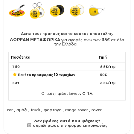
Δείτε τους τρόπους και το κόστος αποστολής.
ΔΩΡΕΑΝ ΜΕΤΑΦΟΡΙΚΑ
για αγορές άνω των
35€
σε όλη
την Ελλάδα.
Ποσότητα
Τιμή
1-50
6.5€/τεμ
Πακέτο προσφοράς
10
τεμαχίων
50€
50+
6.5€/τεμ
Οι τιμές περιλαμβάνουν Φ.Π.Α.
car , αμάξι , truck , φορτηγο , range rover , rover
Δεν βρήκες αυτό που ψάχνεις?
συμπλήρωσε την φόρμα επικοινωνίας