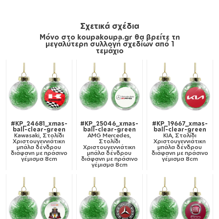
Σχετικά σχέδια
Μόνο στο koupakoupa.gr θα βρείτε τη
μεγαλύτερη συλλογή σχεδίων από 1
τεμάχιο
#KP_24681_xmas-
#KP_25046_xmas-
#KP_19667_xmas-
ball-clear-green
ball-clear-green
ball-clear-green
Kawasaki, Στολίδι
AMG Mercedes,
KIA, Στολίδι
Χριστουγεννιάτικη
Στολίδι
Χριστουγεννιάτικη
μπάλα δένδρου
Χριστουγεννιάτικη
μπάλα δένδρου
διάφανη με πράσινο
μπάλα δένδρου
διάφανη με πράσινο
γέμισμα 8cm
διάφανη με πράσινο
γέμισμα 8cm
γέμισμα 8cm