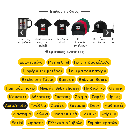
Επιλογή είδους
πες
tshirt unisex
Παιδικό
Drill
Καπέλα
Καπέλα
Κο
Κούπες
διού
regular
tshirt
Καπέλα
ενηλίκων
παιδικά
ει
adult
ενηλίκων
Θεματικές ενότητες
Ερωτευμένοι
MasterChef
Για την δασκάλα/ο
Η ημέρα της μητέρας
Η ημέρα του πατέρα
Bachelor / Γάμος
Βάπτιση
Baby on Board
Παππούς, Γιαγιά
Μωράκι Baby shower
Παιδικά 1-5
Gaming
Μουσικές
Αθλητικές
Επέτειος
Σινεμά
Σειρές
Ήρωες
Auto/moto
Γενέθλια
Ζωάκια
Εργασία
Geek
Μαθητικές
Διάστημα
Ζώδια
Θρησκευτικά
Πολιτική
Ψάρεμα
Social
Φράσεις
Ελληνικά σύμβολα
Σημαίες κρατών