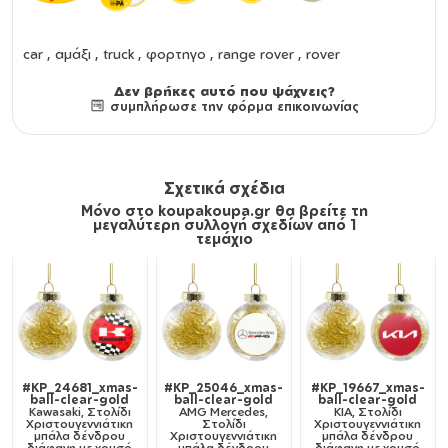
car , αμάξι , truck , φορτηγο , range rover , rover
Δεν βρήκες αυτό που ψάχνεις?
συμπλήρωσε την φόρμα επικοινωνίας
Σχετικά σχέδια
Μόνο στο koupakoupa.gr θα βρείτε τη
μεγαλύτερη συλλογή σχεδίων από 1
τεμάχιο
#KP_24681_xmas-
#KP_25046_xmas-
#KP_19667_xmas-
ball-clear-gold
ball-clear-gold
ball-clear-gold
Kawasaki, Στολίδι
AMG Mercedes,
KIA, Στολίδι
Χριστουγεννιάτικη
Στολίδι
Χριστουγεννιάτικη
μπάλα δένδρου
Χριστουγεννιάτικη
μπάλα δένδρου
διάφανη με χρυσό
μπάλα δένδρου
διάφανη με χρυσό