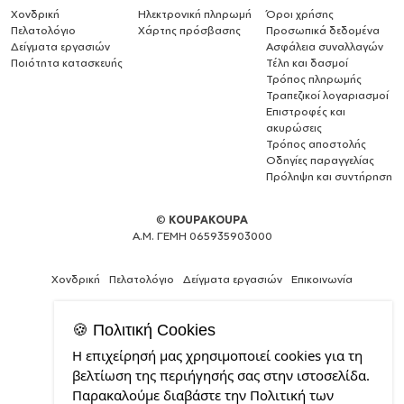
Χονδρική
Ηλεκτρονική πληρωμή
Όροι χρήσης
Πελατολόγιο
Χάρτης πρόσβασης
Προσωπικά δεδομένα
Δείγματα εργασιών
Ασφάλεια συναλλαγών
Ποιότητα κατασκευής
Τέλη και δασμοί
Τρόπος πληρωμής
Τραπεζικοί λογαριασμοί
Επιστροφές και
ακυρώσεις
Τρόπος αποστολής
Οδηγίες παραγγελίας
Πρόληψη και συντήρηση
©
KOUPAKOUPA
Α.Μ. ΓΕΜΗ 065935903000
Χονδρική
Πελατολόγιο
Δείγματα εργασιών
Επικοινωνία
🍪 Πολιτική Cookies
Η επιχείρησή μας χρησιμοποιεί cookies για τη
Web
βελτίωση της περιήγησής σας στην ιστοσελίδα.
Design,
Παρακαλούμε διαβάστε την Πολιτική των
Social