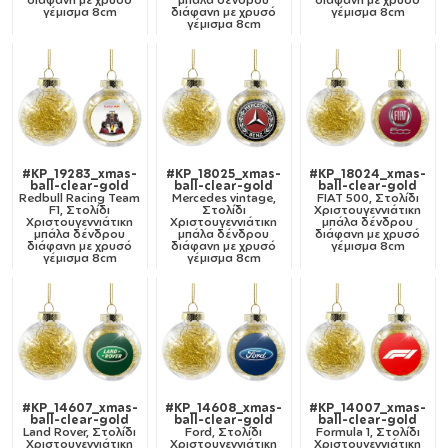
γέμισμα 8cm
διάφανη με χρυσό
γέμισμα 8cm
γέμισμα 8cm
#KP_19283_xmas-
#KP_18025_xmas-
#KP_18024_xmas-
ball-clear-gold
ball-clear-gold
ball-clear-gold
Redbull Racing Team
Mercedes vintage,
FIAT 500, Στολίδι
F1, Στολίδι
Στολίδι
Χριστουγεννιάτικη
Χριστουγεννιάτικη
Χριστουγεννιάτικη
μπάλα δένδρου
μπάλα δένδρου
μπάλα δένδρου
διάφανη με χρυσό
διάφανη με χρυσό
διάφανη με χρυσό
γέμισμα 8cm
γέμισμα 8cm
γέμισμα 8cm
#KP_14607_xmas-
#KP_14608_xmas-
#KP_14007_xmas-
ball-clear-gold
ball-clear-gold
ball-clear-gold
Land Rover, Στολίδι
Ford, Στολίδι
Formula 1, Στολίδι
Χριστουγεννιάτικη
Χριστουγεννιάτικη
Χριστουγεννιάτικη