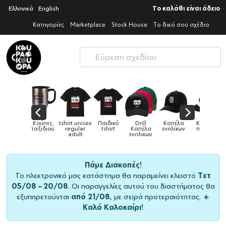
Ελληνικά
English
Το καλάθι είναι άδειο
Κατηγορίες
Marketplace
Stock House
Το δικό σου σχέδιο
tshirt unisex
Παιδικό
Drill
Καπέλα
Καπέλα
Κούπε
Κούπες
ύ
regular
tshirt
Καπέλα
ενηλίκων
παιδικά
ειδικέ
adult
ενηλίκων
Πάμε Διακοπές!
Το ηλεκτρονικό μας κατάστημα θα παραμείνει κλειστό
Τετ
05/08 – 20/08
. Οι παραγγελίες αυτού του διαστήματος θα
εξυπηρετούνται
από 21/08
, με σειρά προτεραιότητας. ☀️
Καλό Καλοκαίρι!