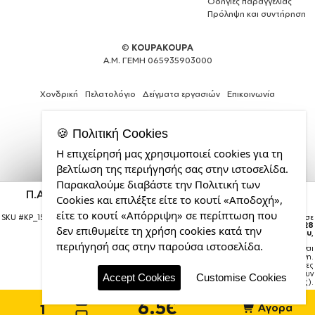
Οδηγίες παραγγελίας
Πρόληψη και συντήρηση
©
KOUPAKOUPA
Α.Μ. ΓΕΜΗ 065935903000
Χονδρική
Πελατολόγιο
Δείγματα εργασιών
Επικοινωνία
🍪 Πολιτική Cookies
Η επιχείρησή μας χρησιμοποιεί cookies για τη
Expert
βελτίωση της περιήγησής σας στην ιστοσελίδα.
Web
Παρακαλούμε διαβάστε την Πολιτική των
Development
Π.Α.Ο., Στολίδι Χριστουγεννιάτικη μπάλα δένδρου
Cookies και επιλέξτε είτε το κουτί «Αποδοχή»,
Services
Κόκκινη 8cm
από
είτε το κουτί «Απόρριψη» σε περίπτωση που
SKU #
KP_15988_bauble-red
Η παραγγελία σας θα παραδοθεί σε
την
courier έως την
Παρασκευή 28
δεν επιθυμείτε τη χρήση cookies κατά την
Αυγούστου
,
CDL.gr
περιήγησή σας στην παρούσα ιστοσελίδα.
Σημείωση:
Η παράδοση στο courier είναι
εκτιμώμενη.
Χρόνος μεταφοράς:
1–3 εργάσιμες
ημέρες (ενδέχεται να υπάρξουν
Accept Cookies
Customise Cookies
καθυστερήσεις).
6.5€
Αγορά