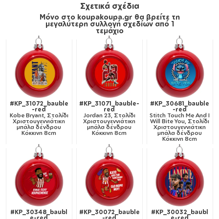
Σχετικά σχέδια
Μόνο στο koupakoupa.gr θα βρείτε τη
μεγαλύτερη συλλογή σχεδίων από 1
τεμάχιο
#KP_31072_bauble
#KP_31071_bauble-
#KP_30681_bauble
-red
red
-red
Kobe Bryant, Στολίδι
Jordan 23, Στολίδι
Stitch Touch Me And I
Χριστουγεννιάτικη
Χριστουγεννιάτικη
Will Bite You, Στολίδι
μπάλα δένδρου
μπάλα δένδρου
Χριστουγεννιάτικη
Κόκκινη 8cm
Κόκκινη 8cm
μπάλα δένδρου
Κόκκινη 8cm
#KP_30348_baubl
#KP_30072_bauble
#KP_30032_baubl
e-red
-red
e-red