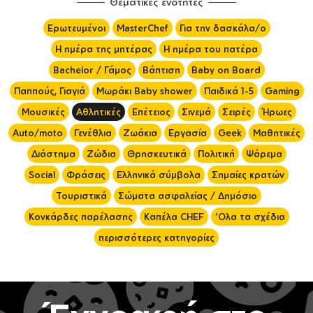
Θεματικές ενότητες
Ερωτευμένοι
MasterChef
Για την δασκάλα/ο
Η ημέρα της μητέρας
Η ημέρα του πατέρα
Bachelor / Γάμος
Βάπτιση
Baby on Board
Παππούς, Γιαγιά
Μωράκι Baby shower
Παιδικά 1-5
Gaming
Μουσικές
Αθλητικές
Επέτειος
Σινεμά
Σειρές
Ήρωες
Auto/moto
Γενέθλια
Ζωάκια
Εργασία
Geek
Μαθητικές
Διάστημα
Ζώδια
Θρησκευτικά
Πολιτική
Ψάρεμα
Social
Φράσεις
Ελληνικά σύμβολα
Σημαίες κρατών
Τουριστικά
Σώματα ασφαλείας / Δημόσιο
Κονκάρδες παρέλασης
Καπέλα CHEF
'Ολα τα σχέδια
περισσότερες κατηγορίες