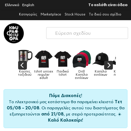
Ελληνικά
English
Το καλάθι είναι άδειο
Κατηγορίες
Marketplace
Stock House
Το δικό σου σχέδιο
Παιδικό
Drill
Καπέλα
Καπέλα
Κούπες
Κούπες
Κούπες
tshirt
Καπέλα
ενηλίκων
παιδικά
ειδικές
χρωματιστ
ενηλίκων
Πάμε Διακοπές!
Το ηλεκτρονικό μας κατάστημα θα παραμείνει κλειστό
Τετ
05/08 – 20/08
. Οι παραγγελίες αυτού του διαστήματος θα
εξυπηρετούνται
από 21/08
, με σειρά προτεραιότητας. ☀️
Καλό Καλοκαίρι!