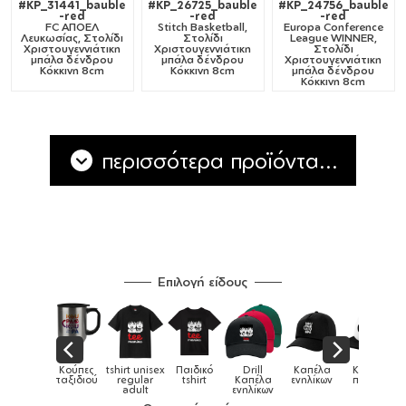
#KP_31441_bauble
#KP_26725_bauble
#KP_24756_bauble
-red
-red
-red
FC ΑΠΟΕΛ
Stitch Basketball,
Europa Conference
Λευκωσίας, Στολίδι
Στολίδι
League WINNER,
Χριστουγεννιάτικη
Χριστουγεννιάτικη
Στολίδι
μπάλα δένδρου
μπάλα δένδρου
Χριστουγεννιάτικη
Κόκκινη 8cm
Κόκκινη 8cm
μπάλα δένδρου
Κόκκινη 8cm
περισσότερα προϊόντα...
Επιλογή είδους
Παιδικό
Drill
Καπέλα
Καπέλα
Κούπες
Κούπες
Κούπες
tshirt
Καπέλα
ενηλίκων
παιδικά
ειδικές
χρωματιστ
ενηλίκων