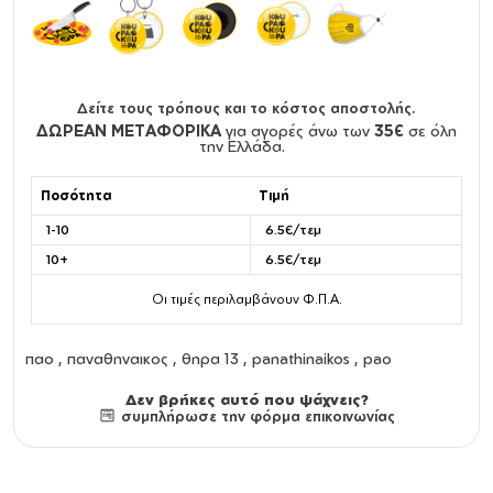
Δείτε τους τρόπους και το κόστος αποστολής.
ΔΩΡΕΑΝ ΜΕΤΑΦΟΡΙΚΑ
για αγορές άνω των
35€
σε όλη
την Ελλάδα.
Ποσότητα
Τιμή
1-10
6.5€/τεμ
10+
6.5€/τεμ
Οι τιμές περιλαμβάνουν Φ.Π.Α.
παο , παναθηναικος , θηρα 13 , panathinaikos , pao
Δεν βρήκες αυτό που ψάχνεις?
συμπλήρωσε την φόρμα επικοινωνίας