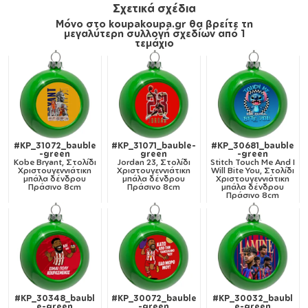
Σχετικά σχέδια
Μόνο στο koupakoupa.gr θα βρείτε τη
μεγαλύτερη συλλογή σχεδίων από 1
τεμάχιο
#KP_31072_bauble
#KP_31071_bauble-
#KP_30681_bauble
-green
green
-green
Kobe Bryant, Στολίδι
Jordan 23, Στολίδι
Stitch Touch Me And I
Χριστουγεννιάτικη
Χριστουγεννιάτικη
Will Bite You, Στολίδι
μπάλα δένδρου
μπάλα δένδρου
Χριστουγεννιάτικη
Πράσινο 8cm
Πράσινο 8cm
μπάλα δένδρου
Πράσινο 8cm
#KP_30348_baubl
#KP_30072_bauble
#KP_30032_baubl
e-green
-green
e-green