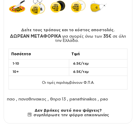
Δείτε τους τρόπους και το κόστος αποστολής.
ΔΩΡΕΑΝ ΜΕΤΑΦΟΡΙΚΑ
για αγορές άνω των
35€
σε όλη
την Ελλάδα.
Ποσότητα
Τιμή
1-10
6.5€/τεμ
10+
6.5€/τεμ
Οι τιμές περιλαμβάνουν Φ.Π.Α.
παο , παναθηναικος , θηρα 13 , panathinaikos , pao
Δεν βρήκες αυτό που ψάχνεις?
συμπλήρωσε την φόρμα επικοινωνίας