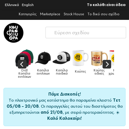
Ελληνικά
English
Το καλάθι είναι άδειο
Κατηγορίες
Marketplace
Stock House
Το δικό σου σχέδιο
Παιδικό
Drill
Καπέλα
Καπέλα
Κούπες
Κούπες
Κούπες
tshirt
Καπέλα
ενηλίκων
παιδικά
ειδικές
χρωματιστές
ενηλίκων
Πάμε Διακοπές!
Το ηλεκτρονικό μας κατάστημα θα παραμείνει κλειστό
Τετ
05/08 – 20/08
. Οι παραγγελίες αυτού του διαστήματος θα
εξυπηρετούνται
από 21/08
, με σειρά προτεραιότητας. ☀️
Καλό Καλοκαίρι!