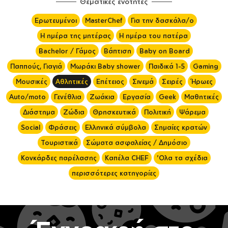
Θεματικές ενότητες
Ερωτευμένοι
MasterChef
Για την δασκάλα/ο
Η ημέρα της μητέρας
Η ημέρα του πατέρα
Bachelor / Γάμος
Βάπτιση
Baby on Board
Παππούς, Γιαγιά
Μωράκι Baby shower
Παιδικά 1-5
Gaming
Μουσικές
Αθλητικές
Επέτειος
Σινεμά
Σειρές
Ήρωες
Auto/moto
Γενέθλια
Ζωάκια
Εργασία
Geek
Μαθητικές
Διάστημα
Ζώδια
Θρησκευτικά
Πολιτική
Ψάρεμα
Social
Φράσεις
Ελληνικά σύμβολα
Σημαίες κρατών
Τουριστικά
Σώματα ασφαλείας / Δημόσιο
Κονκάρδες παρέλασης
Καπέλα CHEF
'Ολα τα σχέδια
περισσότερες κατηγορίες