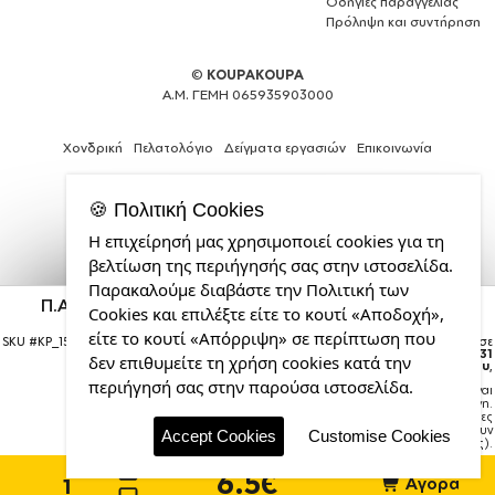
Οδηγίες παραγγελίας
Πρόληψη και συντήρηση
©
KOUPAKOUPA
Α.Μ. ΓΕΜΗ 065935903000
Χονδρική
Πελατολόγιο
Δείγματα εργασιών
Επικοινωνία
🍪 Πολιτική Cookies
Η επιχείρησή μας χρησιμοποιεί cookies για τη
Expert
βελτίωση της περιήγησής σας στην ιστοσελίδα.
Web
Παρακαλούμε διαβάστε την Πολιτική των
Development
Π.Α.Ο., Στολίδι Χριστουγεννιάτικη μπάλα δένδρου
Cookies και επιλέξτε είτε το κουτί «Αποδοχή»,
Services
Πράσινο 8cm
από
είτε το κουτί «Απόρριψη» σε περίπτωση που
SKU #
KP_15988_bauble-green
Η παραγγελία σας θα παραδοθεί σε
την
courier έως την
Δευτέρα 31
δεν επιθυμείτε τη χρήση cookies κατά την
Αυγούστου
,
CDL.gr
περιήγησή σας στην παρούσα ιστοσελίδα.
Σημείωση:
Η παράδοση στο courier είναι
εκτιμώμενη.
Χρόνος μεταφοράς:
1–3 εργάσιμες
ημέρες (ενδέχεται να υπάρξουν
Accept Cookies
Customise Cookies
καθυστερήσεις).
6.5€
Αγορά