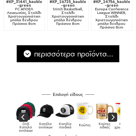
#KP_31441_bauble
#KP_26725_bauble
#KP_24756_bauble
-green
-green
-green
FC ΑΠΟΕΛ
Stitch Basketball,
Europa Conference
Λευκωσίας, Στολίδι
Στολίδι
League WINNER,
Χριστουγεννιάτικη
Χριστουγεννιάτικη
Στολίδι
μπάλα δένδρου
μπάλα δένδρου
Χριστουγεννιάτικη
Πράσινο 8cm
Πράσινο 8cm
μπάλα δένδρου
Πράσινο 8cm
περισσότερα προϊόντα...
Επιλογή είδους
Παιδικό
Drill
Καπέλα
Καπέλα
Κούπες
Κούπες
Κούπες
tshirt
Καπέλα
ενηλίκων
παιδικά
ειδικές
χρωματιστές
ενηλίκων