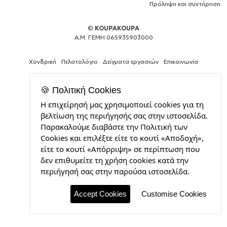
Πρόληψη και συντήρηση
©
KOUPAKOUPA
Α.Μ. ΓΕΜΗ 065935903000
Χονδρική
Πελατολόγιο
Δείγματα εργασιών
Επικοινωνία
🍪 Πολιτική Cookies
Η επιχείρησή μας χρησιμοποιεί cookies για τη
Expert
βελτίωση της περιήγησής σας στην ιστοσελίδα.
Web
Παρακαλούμε διαβάστε την Πολιτική των
Development
Cookies και επιλέξτε είτε το κουτί «Αποδοχή»,
Services
από
είτε το κουτί «Απόρριψη» σε περίπτωση που
την
δεν επιθυμείτε τη χρήση cookies κατά την
CDL.gr
περιήγησή σας στην παρούσα ιστοσελίδα.
Accept Cookies
Customise Cookies