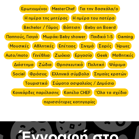
Ερωτευμένοι
MasterChef
Για την δασκάλα/ο
Η ημέρα της μητέρας
Η ημέρα του πατέρα
Bachelor / Γάμος
Βάπτιση
Baby on Board
Παππούς, Γιαγιά
Μωράκι Baby shower
Παιδικά 1-5
Gaming
Μουσικές
Αθλητικές
Επέτειος
Σινεμά
Σειρές
Ήρωες
Auto/moto
Γενέθλια
Ζωάκια
Εργασία
Geek
Μαθητικές
Διάστημα
Ζώδια
Θρησκευτικά
Πολιτική
Ψάρεμα
Social
Φράσεις
Ελληνικά σύμβολα
Σημαίες κρατών
Τουριστικά
Σώματα ασφαλείας / Δημόσιο
Κονκάρδες παρέλασης
Καπέλα CHEF
'Ολα τα σχέδια
περισσότερες κατηγορίες
Έγγραφή στο