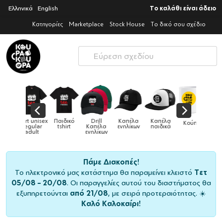
Ελληνικά
English
Το καλάθι είναι άδειο
Κατηγορίες
Marketplace
Stock House
Το δικό σου σχέδιο
Παιδικό
Drill
Καπέλα
Καπέλα
Κούπες
Κούπες
Κούπες
tshirt
Καπέλα
ενηλίκων
παιδικά
ειδικές
χρωματιστές
ενηλίκων
Πάμε Διακοπές!
Το ηλεκτρονικό μας κατάστημα θα παραμείνει κλειστό
Τετ
05/08 – 20/08
. Οι παραγγελίες αυτού του διαστήματος θα
εξυπηρετούνται
από 21/08
, με σειρά προτεραιότητας. ☀️
Καλό Καλοκαίρι!