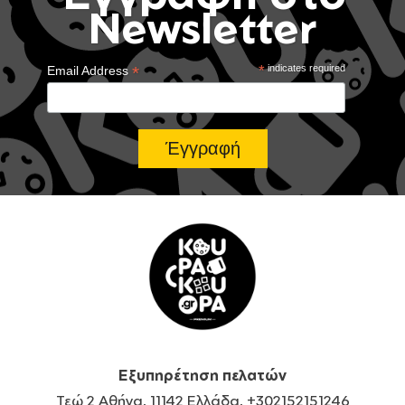
Newsletter
*
*
indicates required
Email Address
Εξυπηρέτηση πελατών
Τεώ 2 Αθήνα, 11142 Ελλάδα, +302152151246