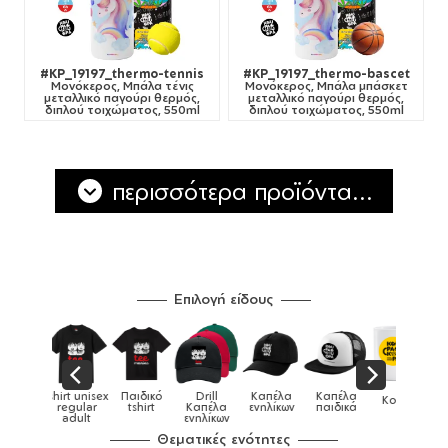
#KP_19197_thermo-tennis
#KP_19197_thermo-bascet
Μονόκερος, Μπάλα τένις
Μονόκερος, Μπάλα μπάσκετ
μεταλλικό παγούρι θερμός,
μεταλλικό παγούρι θερμός,
διπλού τοιχώματος, 550ml
διπλού τοιχώματος, 550ml
περισσότερα προϊόντα...
Επιλογή είδους
Παιδικό
Drill
Καπέλα
Καπέλα
Κούπες
Κούπες
Κούπες
tshirt
Καπέλα
ενηλίκων
παιδικά
ειδικές
χρωματιστές
ενηλίκων
Θεματικές ενότητες