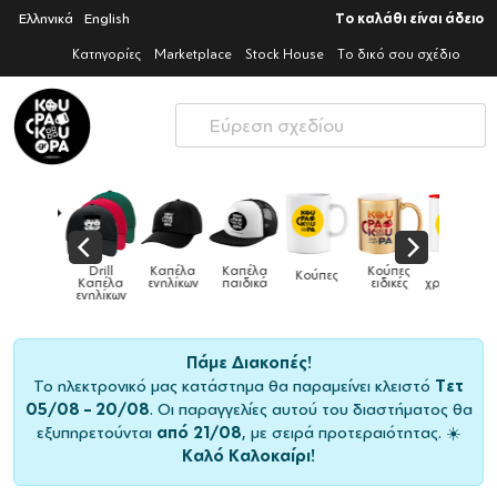
Ελληνικά
English
Το καλάθι είναι άδειο
Κατηγορίες
Marketplace
Stock House
Το δικό σου σχέδιο
Παιδικό
Drill
Καπέλα
Καπέλα
Κούπες
Κούπες
Κούπες
tshirt
Καπέλα
ενηλίκων
παιδικά
ειδικές
χρωματιστές
ενηλίκων
Πάμε Διακοπές!
Το ηλεκτρονικό μας κατάστημα θα παραμείνει κλειστό
Τετ
05/08 – 20/08
. Οι παραγγελίες αυτού του διαστήματος θα
εξυπηρετούνται
από 21/08
, με σειρά προτεραιότητας. ☀️
Καλό Καλοκαίρι!