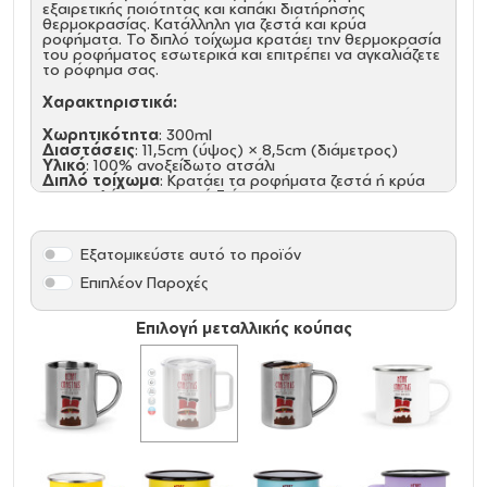
εξαιρετικής ποιότητας και καπάκι διατήρησης
θερμοκρασίας. Κατάλληλη για ζεστά και κρύα
ροφήματα. Το διπλό τοίχωμα κρατάει την θερμοκρασία
του ροφήματος εσωτερικά και επιτρέπει να αγκαλιάζετε
το ρόφημα σας.
Χαρακτηριστικά:
Χωρητικότητα
: 300ml
Διαστάσεις
: 11,5cm (ύψος) × 8,5cm (διάμετρος)
Υλικό
: 100% ανοξείδωτο ατσάλι
Διπλό τοίχωμα
: Κρατάει τα ροφήματα ζεστά ή κρύα
για μεγαλύτερο χρονικό διάστημα
Λεία και ασφαλή άκρα
: Χωρίς αιχμηρά σημεία για
άνετη χρήση
Άνετη λαβή
: Στιβαρή κατασκευή για σταθερό
Εξατομικεύστε αυτό το προϊόν
κράτημα
Επιπλέον Παροχές
Ιδανικές για:
Καθημερινή χρήση στο σπίτι ή στο γραφείο
Επιλογή μεταλλικής κούπας
Κάμπινγκ, ταξίδια και υπαίθριες δραστηριότητες
Διαφημιστικά δώρα με εκτύπωση λογοτύπου
Δώρα για λάτρεις του καφέ και του τσαγιού
Αποκτήστε τώρα μια κομψή και ανθεκτική κούπα που
θα σας συνοδεύει παντού! (Προτεινόμενο πλύσιμο στο
χέρι)