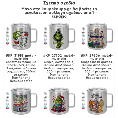
Σχετικά σχέδια
Μόνο στο koupakoupa.gr θα βρείτε τη
μεγαλύτερη συλλογή σχεδίων από 1
τεμάχιο
#KP_31918_metal-
#KP_27702_metal-
#KP_27606_metal-
mug-big
mug-big
mug-big
Christmas Meme SIX
Grinch, eww people,
Xmas Classic movies,
SEVEN (67), Κούπα
Κούπα Ανοξείδωτη
Κούπα Ανοξείδωτη
Ανοξείδωτη διπλού
διπλού τοιχώματος
διπλού τοιχώματος
τοιχώματος 300ml
300ml με καπάκι
300ml με καπάκι
με καπάκι
διατήρησης
διατήρησης
διατήρησης
θερμοκρασίας
θερμοκρασίας
θερμοκρασίας