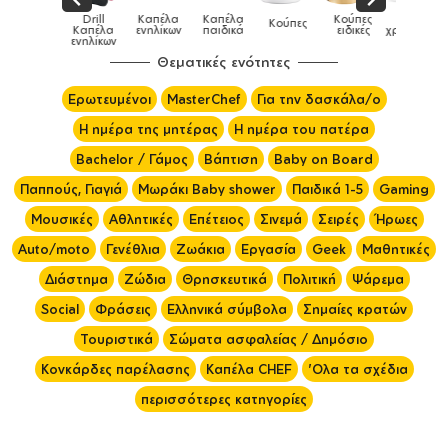
Παιδικό
Drill
Καπέλα
Καπέλα
Κούπες
Κούπες
Κούπες
tshirt
Καπέλα
ενηλίκων
παιδικά
ειδικές
χρωματιστές
ενηλίκων
Θεματικές ενότητες
Ερωτευμένοι
MasterChef
Για την δασκάλα/ο
Η ημέρα της μητέρας
Η ημέρα του πατέρα
Bachelor / Γάμος
Βάπτιση
Baby on Board
Παππούς, Γιαγιά
Μωράκι Baby shower
Παιδικά 1-5
Gaming
Μουσικές
Αθλητικές
Επέτειος
Σινεμά
Σειρές
Ήρωες
Auto/moto
Γενέθλια
Ζωάκια
Εργασία
Geek
Μαθητικές
Διάστημα
Ζώδια
Θρησκευτικά
Πολιτική
Ψάρεμα
Social
Φράσεις
Ελληνικά σύμβολα
Σημαίες κρατών
Τουριστικά
Σώματα ασφαλείας / Δημόσιο
Κονκάρδες παρέλασης
Καπέλα CHEF
'Ολα τα σχέδια
περισσότερες κατηγορίες