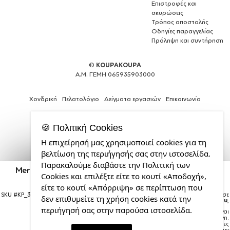
Επιστροφές και
ακυρώσεις
Τρόπος αποστολής
Οδηγίες παραγγελίας
Πρόληψη και συντήρηση
©
KOUPAKOUPA
Α.Μ. ΓΕΜΗ 065935903000
Χονδρική
Πελατολόγιο
Δείγματα εργασιών
Επικοινωνία
🍪 Πολιτική Cookies
Η επιχείρησή μας χρησιμοποιεί cookies για τη
Expert
βελτίωση της περιήγησής σας στην ιστοσελίδα.
Web
Παρακαλούμε διαβάστε την Πολιτική των
Development
Merry christmas chimney, Κούπα Ανοξείδωτη διπλού
Cookies και επιλέξτε είτε το κουτί «Αποδοχή»,
Services
τοιχώματος 300ml με καπάκι διατήρησης
θερμοκρασίας
από
είτε το κουτί «Απόρριψη» σε περίπτωση που
την
SKU #
KP_3960_metal-mug-big
Η παραγγελία σας θα παραδοθεί σε
δεν επιθυμείτε τη χρήση cookies κατά την
courier έως την
Τρίτη 18 Αυγούστου
,
CDL.gr
περιήγησή σας στην παρούσα ιστοσελίδα.
Σημείωση:
Η παράδοση στο courier είναι
εκτιμώμενη.
Χρόνος μεταφοράς:
1–3 εργάσιμες