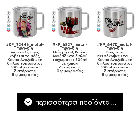
#KP_22445_metal-
#KP_6827_metal-
#KP_6470_metal-
mug-big
mug-big
mug-big
Αντε καλέ, σιγά,
Ηλία ρίχτο!, Κούπα
Πως τους
κόβεται το σέξ ;,
Ανοξείδωτη διπλού
πετσόκοψες έτσι...,
Κούπα Ανοξείδωτη
τοιχώματος 300ml
Κούπα Ανοξείδωτη
διπλού τοιχώματος
με καπάκι
διπλού τοιχώματος
300ml με καπάκι
διατήρησης
300ml με καπάκι
διατήρησης
θερμοκρασίας
διατήρησης
θερμοκρασίας
θερμοκρασίας
περισσότερα προϊόντα...