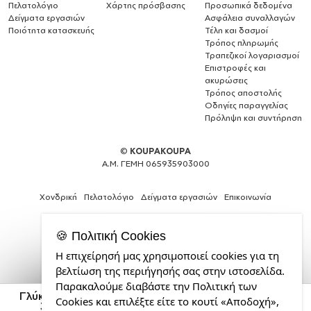
Πελατολόγιο
Χάρτης πρόσβασης
Προσωπικά δεδομένα
Δείγματα εργασιών
Ασφάλεια συναλλαγών
Ποιότητα κατασκευής
Τέλη και δασμοί
Τρόπος πληρωμής
Τραπεζικοί λογαριασμοί
Επιστροφές και
ακυρώσεις
Τρόπος αποστολής
Οδηγίες παραγγελίας
Πρόληψη και συντήρηση
©
KOUPAKOUPA
Α.Μ. ΓΕΜΗ 065935903000
Χονδρική
Πελατολόγιο
Δείγματα εργασιών
Επικοινωνία
🍪 Πολιτική Cookies
Η επιχείρησή μας χρησιμοποιεί cookies για τη
Θέλεις
βελτίωση της περιήγησής σας στην ιστοσελίδα.
και
Παρακαλούμε διαβάστε την Πολιτική των
εσύ
Γλύκανε λίγο, Κούπα Ανοξείδωτη διπλού τοιχώματος
Cookies και επιλέξτε είτε το κουτί «Αποδοχή»,
μια
300ml με καπάκι διατήρησης θερμοκρασίας