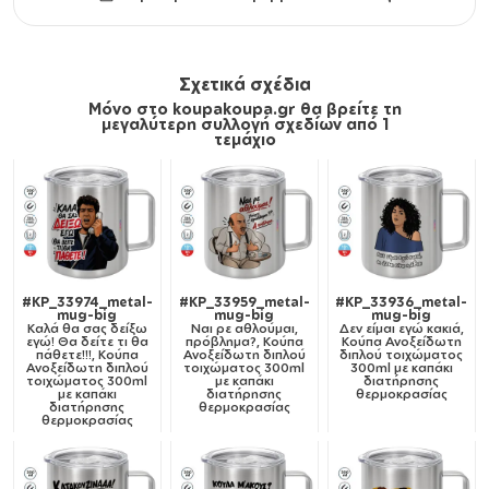
Σχετικά σχέδια
Μόνο στο koupakoupa.gr θα βρείτε τη
μεγαλύτερη συλλογή σχεδίων από 1
τεμάχιο
#KP_33974_metal-
#KP_33959_metal-
#KP_33936_metal-
mug-big
mug-big
mug-big
Καλά θα σας δείξω
Ναι ρε αθλούμαι,
Δεν είμαι εγώ κακιά,
εγώ! Θα δείτε τι θα
πρόβλημα?, Κούπα
Κούπα Ανοξείδωτη
πάθετε!!!, Κούπα
Ανοξείδωτη διπλού
διπλού τοιχώματος
Ανοξείδωτη διπλού
τοιχώματος 300ml
300ml με καπάκι
τοιχώματος 300ml
με καπάκι
διατήρησης
με καπάκι
διατήρησης
θερμοκρασίας
διατήρησης
θερμοκρασίας
θερμοκρασίας