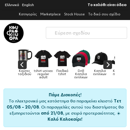
Ελληνικά
English
Το καλάθι είναι άδειο
Κατηγορίες
Marketplace
Stock House
Το δικό σου σχέδιο
Παιδικό
Drill
Καπέλα
Καπέλα
Κούπες
Κούπες
Κούπες
tshirt
Καπέλα
ενηλίκων
παιδικά
ειδικές
χρωματιστέ
ενηλίκων
Πάμε Διακοπές!
Το ηλεκτρονικό μας κατάστημα θα παραμείνει κλειστό
Τετ
05/08 – 20/08
. Οι παραγγελίες αυτού του διαστήματος θα
εξυπηρετούνται
από 21/08
, με σειρά προτεραιότητας. ☀️
Καλό Καλοκαίρι!