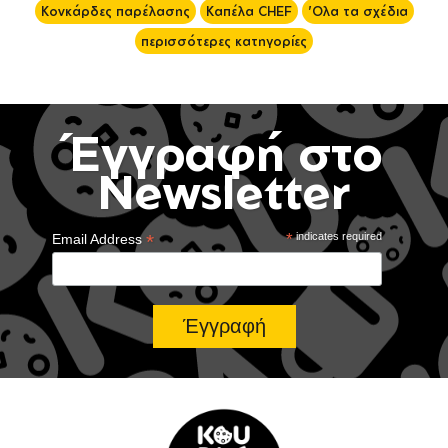
Κονκάρδες παρέλασης
Καπέλα CHEF
'Ολα τα σχέδια
περισσότερες κατηγορίες
Έγγραφή στο
Newsletter
*
*
indicates required
Email Address