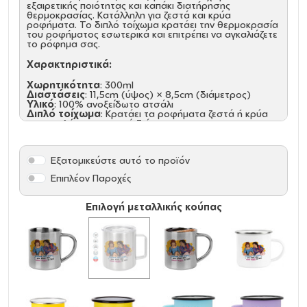
εξαιρετικής ποιότητας και καπάκι διατήρησης
θερμοκρασίας. Κατάλληλη για ζεστά και κρύα
ροφήματα. Το διπλό τοίχωμα κρατάει την θερμοκρασία
του ροφήματος εσωτερικά και επιτρέπει να αγκαλιάζετε
το ρόφημα σας.
Χαρακτηριστικά:
Χωρητικότητα
: 300ml
Διαστάσεις
: 11,5cm (ύψος) × 8,5cm (διάμετρος)
Υλικό
: 100% ανοξείδωτο ατσάλι
Διπλό τοίχωμα
: Κρατάει τα ροφήματα ζεστά ή κρύα
για μεγαλύτερο χρονικό διάστημα
Λεία και ασφαλή άκρα
: Χωρίς αιχμηρά σημεία για
άνετη χρήση
Άνετη λαβή
: Στιβαρή κατασκευή για σταθερό
Εξατομικεύστε αυτό το προϊόν
κράτημα
Επιπλέον Παροχές
Ιδανικές για:
Καθημερινή χρήση στο σπίτι ή στο γραφείο
Επιλογή μεταλλικής κούπας
Κάμπινγκ, ταξίδια και υπαίθριες δραστηριότητες
Διαφημιστικά δώρα με εκτύπωση λογοτύπου
Δώρα για λάτρεις του καφέ και του τσαγιού
Αποκτήστε τώρα μια κομψή και ανθεκτική κούπα που
θα σας συνοδεύει παντού! (Προτεινόμενο πλύσιμο στο
χέρι)