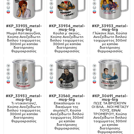
#KP_33935_metal-
#KP_33934_metal-
#KP_33933_metal-
mug-big
mug-big
mug-big
Μωρή Κατακουζίνα,
Κούλα μ΄ακούς;,
Γλύκανε λίγο, Κούπα
Κούπα Ανοξείδωτη
Κούπα Ανοξείδωτη
Ανοξείδωτη διπλού
διπλού τοιχώματος
διπλού τοιχώματος
τοιχώματος 300ml
300ml με καπάκι
300ml με καπάκι
με καπάκι
διατήρησης
διατήρησης
διατήρησης
θερμοκρασίας
θερμοκρασίας
θερμοκρασίας
#KP_33932_metal-
#KP_32560_metal-
#KP_30691_metal-
mug-big
mug-big
mug-big
Tι ντεκαντάνς!,
Επικαλούμαι το
ΠΩΣ ΤΑ ΒΡΙΣΚΟΥΝ
Κούπα Ανοξείδωτη
δικαίωμα της
ΟΙ ΒΛΑ....ΝΟΙ ΜΕΤΑΞΥ
διπλού τοιχώματος
σιωπής!!!, Κούπα
ΤΟΥΣ, ΕΙΝΑΙ
300ml με καπάκι
Ανοξείδωτη διπλού
ΤΡΟΜΕΡΟ!!!, Κούπα
διατήρησης
τοιχώματος 300ml
Ανοξείδωτη διπλού
θερμοκρασίας
με καπάκι
τοιχώματος 300ml
διατήρησης
με καπάκι
θερμοκρασίας
διατήρησης
θερμοκρασίας