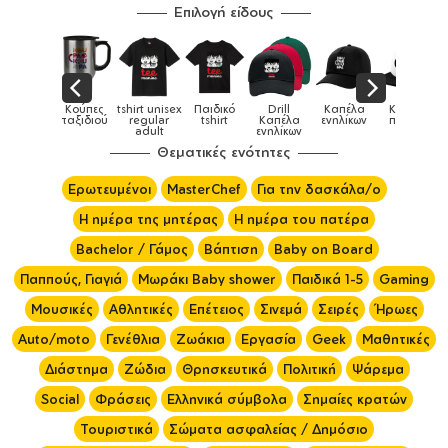
Επιλογή είδους
Παιδικό
Drill
Καπέλα
Καπέλα
Κούπες
Κούπες
Κούπες
tshirt
Καπέλα
ενηλίκων
παιδικά
ειδικές
χρωματιστ
ενηλίκων
Θεματικές ενότητες
Ερωτευμένοι
MasterChef
Για την δασκάλα/ο
Η ημέρα της μητέρας
Η ημέρα του πατέρα
Bachelor / Γάμος
Βάπτιση
Baby on Board
Παππούς, Γιαγιά
Μωράκι Baby shower
Παιδικά 1-5
Gaming
Μουσικές
Αθλητικές
Επέτειος
Σινεμά
Σειρές
Ήρωες
Auto/moto
Γενέθλια
Ζωάκια
Εργασία
Geek
Μαθητικές
Διάστημα
Ζώδια
Θρησκευτικά
Πολιτική
Ψάρεμα
Social
Φράσεις
Ελληνικά σύμβολα
Σημαίες κρατών
Τουριστικά
Σώματα ασφαλείας / Δημόσιο