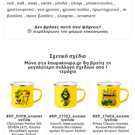
red , ball , xmas , santa , μπαλα , ελαφι , μπισκοτουλης ,
χριστουγεννα , νεα χρονια , χρονια πολλα , πρωτοχρονιά , αι
βασιλης , αγιος βασιλης , ελαφακι , ornament
Δεν βρήκες αυτό που ψάχνεις?
συμπλήρωσε την φόρμα επικοινωνίας
Σχετικά σχέδια
Μόνο στο koupakoupa.gr θα βρείτε τη
μεγαλύτερη συλλογή σχεδίων από 1
τεμάχιο
#KP_31918_enamel
#KP_27702_ename
#KP_27606_ename
yellow
lyellow
lyellow
Christmas Meme SIX
Grinch, eww people,
Xmas Classic movies,
SEVEN (67), Κούπα
Κούπα Μεταλλική
Κούπα Μεταλλική
Μεταλλική εμαγιέ
εμαγιέ Κίτρινη 360ml
εμαγιέ Κίτρινη 360ml
Κίτρινη 360ml