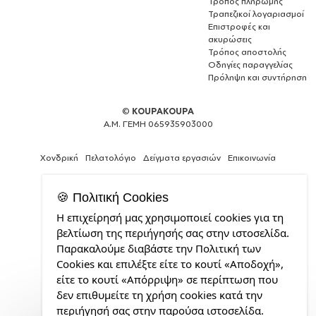
Τρόπος πληρωμής
Τραπεζικοί λογαριασμοί
Επιστροφές και
ακυρώσεις
Τρόπος αποστολής
Οδηγίες παραγγελίας
Πρόληψη και συντήρηση
©
KOUPAKOUPA
Α.Μ. ΓΕΜΗ 065935903000
Χονδρική
Πελατολόγιο
Δείγματα εργασιών
Επικοινωνία
🍪 Πολιτική Cookies
Η επιχείρησή μας χρησιμοποιεί cookies για τη
Web
βελτίωση της περιήγησής σας στην ιστοσελίδα.
Design,
Παρακαλούμε διαβάστε την Πολιτική των
Social
Cookies και επιλέξτε είτε το κουτί «Αποδοχή»,
Media
&
είτε το κουτί «Απόρριψη» σε περίπτωση που
SEO
δεν επιθυμείτε τη χρήση cookies κατά την
Agency
περιήγησή σας στην παρούσα ιστοσελίδα.
από