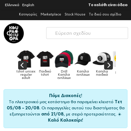
Ελληνικά
English
Το καλάθι είναι άδειο
Κατηγορίες
Marketplace
Stock House
Το δικό σου σχέδιο
Παιδικό
Drill
Καπέλα
Καπέλα
Κούπες
Κούπες
Κούπες
tshirt
Καπέλα
ενηλίκων
παιδικά
ειδικές
χρωματιστέ
ενηλίκων
Πάμε Διακοπές!
Το ηλεκτρονικό μας κατάστημα θα παραμείνει κλειστό
Τετ
05/08 – 20/08
. Οι παραγγελίες αυτού του διαστήματος θα
εξυπηρετούνται
από 21/08
, με σειρά προτεραιότητας. ☀️
Καλό Καλοκαίρι!