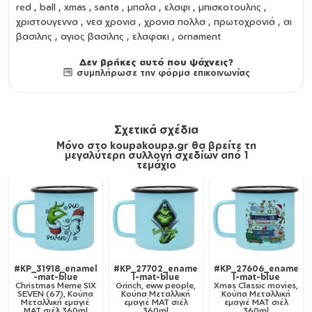
red , ball , xmas , santa , μπαλα , ελαφι , μπισκοτουλης ,
χριστουγεννα , νεα χρονια , χρονια πολλα , πρωτοχρονιά , αι
βασιλης , αγιος βασιλης , ελαφακι , ornament
Δεν βρήκες αυτό που ψάχνεις?
συμπλήρωσε την φόρμα επικοινωνίας
Σχετικά σχέδια
Μόνο στο koupakoupa.gr θα βρείτε τη
μεγαλύτερη συλλογή σχεδίων από 1
τεμάχιο
#KP_31918_enamel
#KP_27702_ename
#KP_27606_ename
-mat-blue
l-mat-blue
l-mat-blue
Christmas Meme SIX
Grinch, eww people,
Xmas Classic movies,
SEVEN (67), Κούπα
Κούπα Μεταλλική
Κούπα Μεταλλική
Μεταλλική εμαγιέ
εμαγιέ ΜΑΤ σιέλ
εμαγιέ ΜΑΤ σιέλ
ΜΑΤ σιέλ 360ml
360ml
360ml