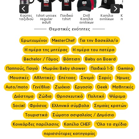
irt unisex
Παιδικό
Drill
Καπέλα
Καπέλα
Κούπες
Κούπες
regular
tshirt
Καπέλα
ενηλίκων
παιδικά
ειδικές
χ
adult
ενηλίκων
Θεματικές ενότητες
Ερωτευμένοι
MasterChef
Για την δασκάλα/ο
Η ημέρα της μητέρας
Η ημέρα του πατέρα
Bachelor / Γάμος
Βάπτιση
Baby on Board
Παππούς, Γιαγιά
Μωράκι Baby shower
Παιδικά 1-5
Gaming
Μουσικές
Αθλητικές
Επέτειος
Σινεμά
Σειρές
Ήρωες
Auto/moto
Γενέθλια
Ζωάκια
Εργασία
Geek
Μαθητικές
Διάστημα
Ζώδια
Θρησκευτικά
Πολιτική
Ψάρεμα
Social
Φράσεις
Ελληνικά σύμβολα
Σημαίες κρατών
Τουριστικά
Σώματα ασφαλείας / Δημόσιο
Κονκάρδες παρέλασης
Καπέλα CHEF
'Ολα τα σχέδια
περισσότερες κατηγορίες