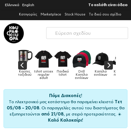
Ελληνικά
English
Το καλάθι είναι άδειο
Κατηγορίες
Marketplace
Stock House
Το δικό σου σχέδιο
 unisex
Παιδικό
Drill
Καπέλα
Καπέλα
Κούπες
Κ
Κούπες
ular
tshirt
Καπέλα
ενηλίκων
παιδικά
ειδικές
χρω
ult
ενηλίκων
Πάμε Διακοπές!
Το ηλεκτρονικό μας κατάστημα θα παραμείνει κλειστό
Τετ
05/08 – 20/08
. Οι παραγγελίες αυτού του διαστήματος θα
εξυπηρετούνται
από 21/08
, με σειρά προτεραιότητας. ☀️
Καλό Καλοκαίρι!