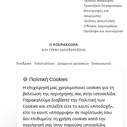
Τρόπος πληρωμής
Τραπεζικοί λογαριασμοί
Επιστροφές και
ακυρώσεις
Τρόπος αποστολής
Οδηγίες παραγγελίας
Πρόληψη και συντήρηση
©
KOUPAKOUPA
Α.Μ. ΓΕΜΗ 065935903000
Χονδρική
Πελατολόγιο
Δείγματα εργασιών
Επικοινωνία
🍪 Πολιτική Cookies
Η επιχείρησή μας χρησιμοποιεί cookies για τη
Expert
βελτίωση της περιήγησής σας στην ιστοσελίδα.
Web
Παρακαλούμε διαβάστε την Πολιτική των
Development
Cookies και επιλέξτε είτε το κουτί «Αποδοχή»,
Services
από
είτε το κουτί «Απόρριψη» σε περίπτωση που
την
δεν επιθυμείτε τη χρήση cookies κατά την
CDL.gr
περιήγησή σας στην παρούσα ιστοσελίδα.