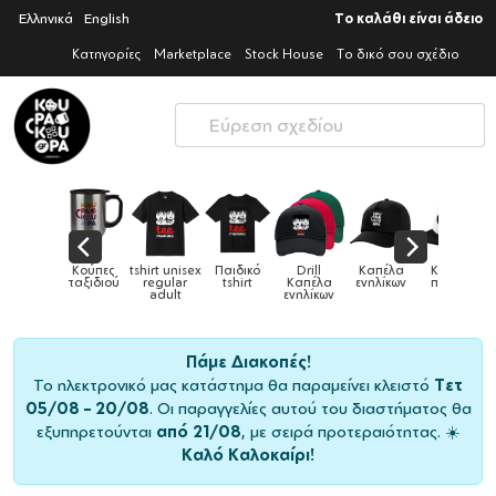
Ελληνικά
English
Το καλάθι είναι άδειο
Κατηγορίες
Marketplace
Stock House
Το δικό σου σχέδιο
Παιδικά
Κούπες
tshirt unisex
Παιδικό
Drill
Καπέλα
Καπέλα
αγούρια &
ταξιδιού
regular
tshirt
Καπέλα
ενηλίκων
παιδικά
Κούπες
adult
ενηλίκων
Πάμε Διακοπές!
Το ηλεκτρονικό μας κατάστημα θα παραμείνει κλειστό
Τετ
05/08 – 20/08
. Οι παραγγελίες αυτού του διαστήματος θα
εξυπηρετούνται
από 21/08
, με σειρά προτεραιότητας. ☀️
Καλό Καλοκαίρι!