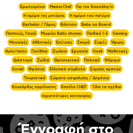
Ερωτευμένοι
MasterChef
Για την δασκάλα/ο
Η ημέρα της μητέρας
Η ημέρα του πατέρα
Bachelor / Γάμος
Βάπτιση
Baby on Board
Παππούς, Γιαγιά
Μωράκι Baby shower
Παιδικά 1-5
Gaming
Μουσικές
Αθλητικές
Επέτειος
Σινεμά
Σειρές
Ήρωες
Auto/moto
Γενέθλια
Ζωάκια
Εργασία
Geek
Μαθητικές
Διάστημα
Ζώδια
Θρησκευτικά
Πολιτική
Ψάρεμα
Social
Φράσεις
Ελληνικά σύμβολα
Σημαίες κρατών
Τουριστικά
Σώματα ασφαλείας / Δημόσιο
Κονκάρδες παρέλασης
Καπέλα CHEF
'Ολα τα σχέδια
περισσότερες κατηγορίες
Έγγραφή στο