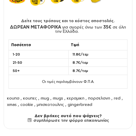
Δείτε τους τρόπους και το κόστος αποστολής.
ΔΩΡΕΑΝ ΜΕΤΑΦΟΡΙΚΑ
για αγορές άνω των
35€
σε όλη
την Ελλάδα.
Ποσότητα
Τιμή
1-20
11.8€/τεμ
21-50
8.7€/τεμ
50+
8.7€/τεμ
Οι τιμές περιλαμβάνουν Φ.Π.Α.
κουπα
,
κουπες
,
mug
,
mugs
,
κεραμικη
,
πορσελανη
, red ,
xmas , cookie , μπισκοτουλης , gingerbread
Δεν βρήκες αυτό που ψάχνεις?
συμπλήρωσε την φόρμα επικοινωνίας