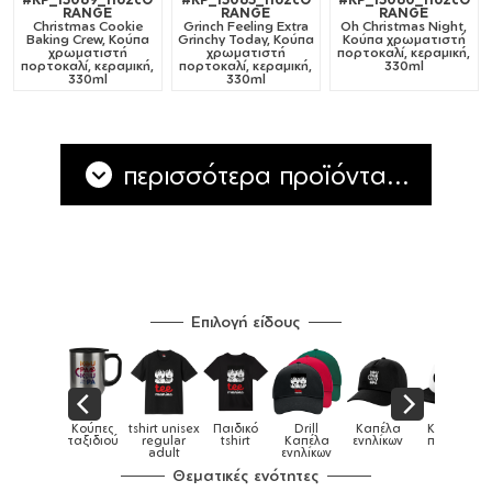
RANGE
RANGE
RANGE
Christmas Cookie
Grinch Feeling Extra
Oh Christmas Night,
Baking Crew, Κούπα
Grinchy Today, Κούπα
Κούπα χρωματιστή
χρωματιστή
χρωματιστή
πορτοκαλί, κεραμική,
πορτοκαλί, κεραμική,
πορτοκαλί, κεραμική,
330ml
330ml
330ml
περισσότερα προϊόντα...
Επιλογή είδους
Παιδικά
Κούπες
tshirt unisex
Παιδικό
Drill
Καπέλα
Καπέλα
αγούρια &
ταξιδιού
regular
tshirt
Καπέλα
ενηλίκων
παιδικά
Κούπες
adult
ενηλίκων
Θεματικές ενότητες