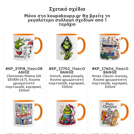
Σχετικά σχέδια
Μόνο στο koupakoupa.gr θα βρείτε τη
μεγαλύτερη συλλογή σχεδίων από 1
τεμάχιο
#KP_31918_11ozcOR
#KP_27702_11ozcO
#KP_27606_11ozcO
ANGE
RANGE
RANGE
Christmas Meme SIX
Grinch, eww people,
Xmas Classic movies,
SEVEN (67), Κούπα
Κούπα χρωματιστή
Κούπα χρωματιστή
χρωματιστή
πορτοκαλί, κεραμική,
πορτοκαλί, κεραμική,
πορτοκαλί, κεραμική,
330ml
330ml
330ml