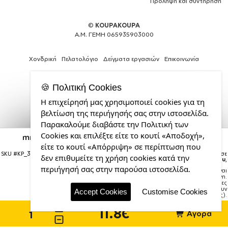
Πρόληψη και συντήρηση
©
KOUPAKOUPA
Α.Μ. ΓΕΜΗ 065935903000
Χονδρική
Πελατολόγιο
Δείγματα εργασιών
Επικοινωνία
🍪 Πολιτική Cookies
Η επιχείρησή μας χρησιμοποιεί cookies για τη
Web
βελτίωση της περιήγησής σας στην ιστοσελίδα.
Design,
Παρακαλούμε διαβάστε την Πολιτική των
Social
Cookies και επιλέξτε είτε το κουτί «Αποδοχή»,
Media
mr gingerbread, Κούπα χρωματιστή πορτοκαλί,
κεραμική, 330ml
&
είτε το κουτί «Απόρριψη» σε περίπτωση που
SEO
SKU #
KP_3724_11ozcORANGE
Η παραγγελία σας θα παραδοθεί σε
δεν επιθυμείτε τη χρήση cookies κατά την
courier έως την
Τρίτη 18 Αυγούστου
,
Agency
περιήγησή σας στην παρούσα ιστοσελίδα.
Σημείωση:
Η παράδοση στο courier είναι
από
εκτιμώμενη.
την
Χρόνος μεταφοράς:
1–3 εργάσιμες
ημέρες (ενδέχεται να υπάρξουν
CDL.gr
Accept Cookies
Customise Cookies
καθυστερήσεις).
11.8€
Αγορά