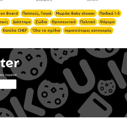
 on Board
Παππούς, Γιαγιά
Μωράκι Baby shower
Παιδικά 1-5
ικές
Διάστημα
Ζώδια
Θρησκευτικά
Πολιτική
Ψάρεμα
Καπέλα CHEF
'Ολα τα σχέδια
περισσότερες κατηγορίες
ter
tes required