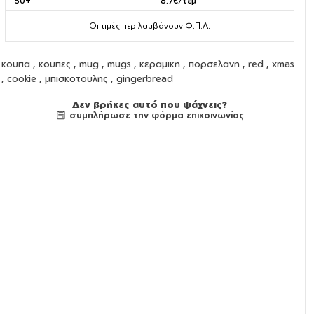
50+
8.7€/τεμ
Οι τιμές περιλαμβάνουν Φ.Π.Α.
κουπα
,
κουπες
,
mug
,
mugs
,
κεραμικη
,
πορσελανη
, red , xmas
, cookie , μπισκοτουλης , gingerbread
Δεν βρήκες αυτό που ψάχνεις?
συμπλήρωσε την φόρμα επικοινωνίας