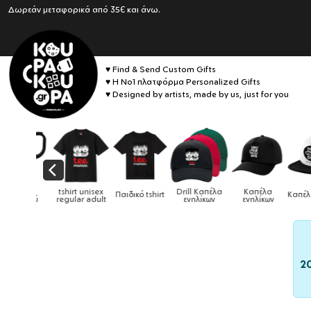
Δωρεάν μεταφορικά από 35€ και άνω.
♥ Find & Send Custom Gifts
♥ Η No1 πλατφόρμα Personalized Gifts
♥ Designed by artists, made by us, just for you
Drill Καπέλα
Καπέλα
ικό tshirt
Καπέλα παιδικά
Κούπες
Κούπες ει
ενηλίκων
ενηλίκων
2