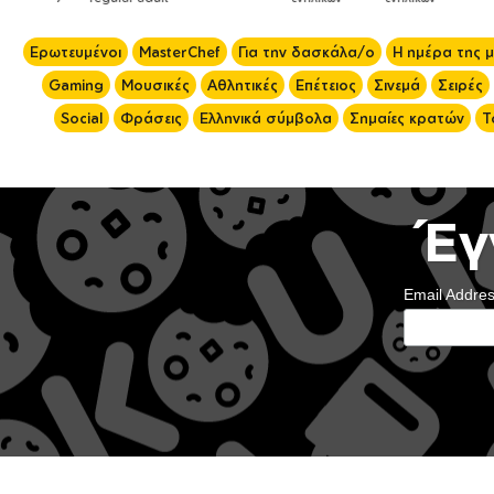
Ερωτευμένοι
MasterChef
Για την δασκάλα/ο
Η ημέρα της 
Gaming
Μουσικές
Αθλητικές
Επέτειος
Σινεμά
Σειρές
Social
Φράσεις
Ελληνικά σύμβολα
Σημαίες κρατών
Τ
Έγ
Email Addre