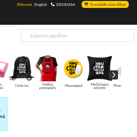
Ελληνικά
English
2152151246
Το καλάθι είναι άδειο
Μαξιλάρια
Mousepad
Phone Holders
Ρολόγια
Βρεφικά
καναπέ
–
πό