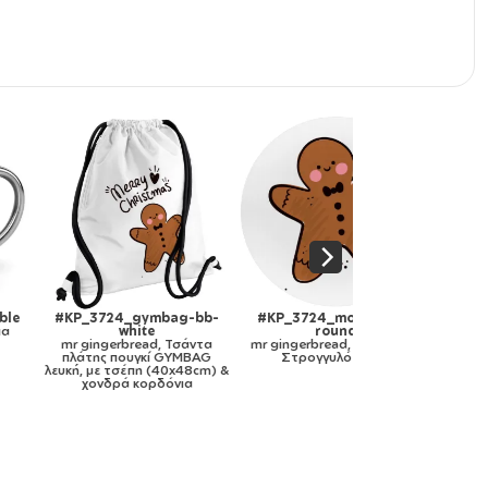
_3724_gymbag-bb-
#KP_3724_mousepad-
#KP_3724_pilpol
white
round
Μαξιλάρι κανα
gingerbread, Τσάντα
mr gingerbread, Mousepad
gingerbread, Μα
άτης πουγκί GYMBAG
Στρογγυλό 20cm
καναπέ 40x40cm πε
, με τσέπη (40x48cm) &
το γέμισμα
χονδρά κορδόνια