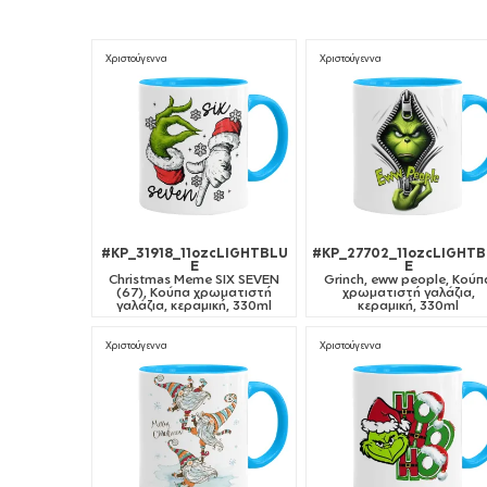
Χριστούγεννα
Χριστούγεννα
#KP_31918_11ozcLIGHTBLU
#KP_27702_11ozcLIGHT
E
E
Christmas Meme SIX SEVEN
Grinch, eww people, Κούπ
(67), Κούπα χρωματιστή
χρωματιστή γαλάζια,
γαλάζια, κεραμική, 330ml
κεραμική, 330ml
Χριστούγεννα
Χριστούγεννα