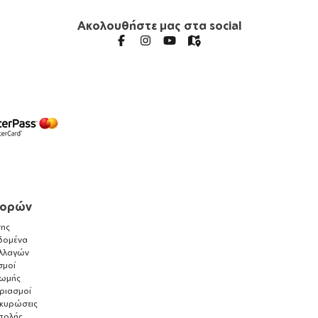
Ακολουθήστε μας στα social
γορών
ης
δομένα
λλαγών
σμοί
ρωμής
αριασμοί
ακυρώσεις
τολής