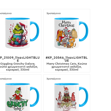
ιστούγεννα
Χριστούγεννα
P_21009_11ozcLIGHTBLU
#KP_20546_11ozcLIGHTBL
E
UE
Giggling Grinchy Galore,
Merry Christmas Cats, Κούπα
ούπα χρωματιστή γαλάζια,
χρωματιστή γαλάζια,
κεραμική, 330ml
κεραμική, 330ml
ιστούγεννα
Χριστούγεννα