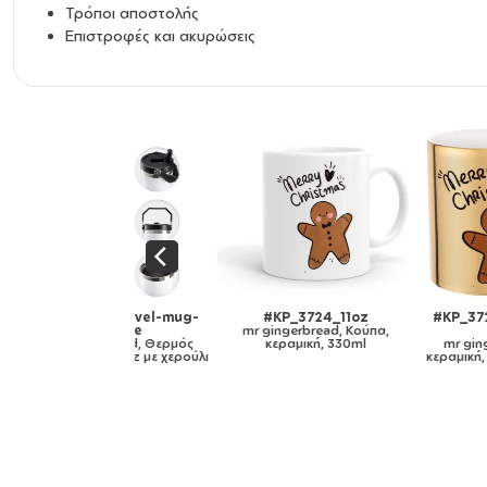
Τρόποι αποστολής
Επιστροφές και ακυρώσεις
724_travel-mug-
#KP_3724_11oz
#KP_3724_mug-mir
handle
mr gingerbread, Κούπα,
gold
ngerbread, Θερμός
κεραμική, 330ml
mr gingerbread, Κο
ωτο 30oz με χερούλι
κεραμική, χρυσή καθρ
330ml