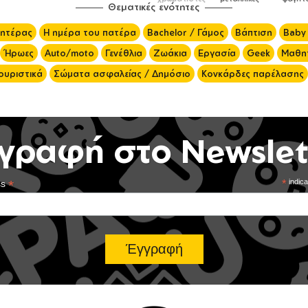
Θεματικές ενότητες
μητέρας
Η ημέρα του πατέρα
Bachelor / Γάμος
Βάπτιση
Baby
Ήρωες
Auto/moto
Γενέθλια
Ζωάκια
Εργασία
Geek
Μαθητ
ουριστικά
Σώματα ασφαλείας / Δημόσιο
Κονκάρδες παρέλασης
γραφή στο Newslet
*
*
indica
ss