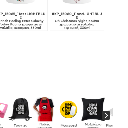
KP_15065_11ozcLIGHTBLU
#KP_15060_11ozcLIGHTBLU
E
E
rinch Feeling Extra Grinchy
Oh Christmas Night, Κούπα
Today, Κούπα χρωματιστή
χρωματιστή γαλάζια,
γαλάζια, κεραμική, 330ml
κεραμική, 330ml
Μαξιλάρια
Mousepad
Phone Holders
Ρολόγια
Βρεφικά
καναπέ