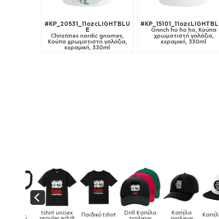
#KP_20531_11ozcLIGHTBLU
#KP_15101_11ozcLIGHTB
E
Grinch ho ho ho, Κούπα
Christmas nordic gnomes,
χρωματιστή γαλάζια,
Κούπα χρωματιστή γαλάζια,
κεραμική, 330ml
κεραμική, 330ml
Drill Καπέλα
Καπέλα
ικό tshirt
Καπέλα παιδικά
Κούπες
Κούπες ει
ενηλίκων
ενηλίκων