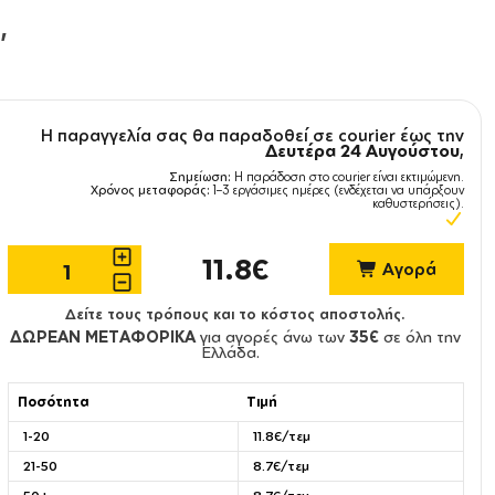
,
Η παραγγελία σας θα παραδοθεί σε courier έως την
Δευτέρα 24 Αυγούστου
,
Σημείωση:
Η παράδοση στο courier είναι εκτιμώμενη.
Χρόνος μεταφοράς:
1–3 εργάσιμες ημέρες (ενδέχεται να υπάρξουν
καθυστερήσεις).
11.8€
Αγορά
Δείτε τους τρόπους και το κόστος αποστολής.
ΔΩΡΕΑΝ ΜΕΤΑΦΟΡΙΚΑ
για αγορές άνω των
35€
σε όλη την
Ελλάδα.
Ποσότητα
Τιμή
1-20
11.8€/τεμ
21-50
8.7€/τεμ