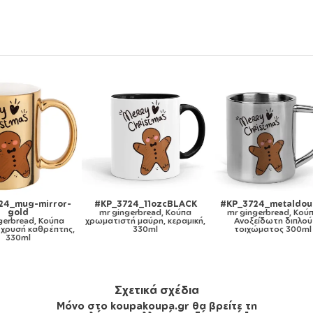
ror-
#KP_3724_11ozcBLACK
#KP_3724_metaldouble
#KP
mr gingerbread, Κούπα
mr gingerbread, Κούπα
ύπα
χρωματιστή μαύρη, κεραμική,
Ανοξείδωτη διπλού
mr 
έπτης,
330ml
τοιχώματος 300ml
πλ
λευκή
Σχετικά σχέδια
Μόνο στο koupakoupa.gr θα βρείτε τη