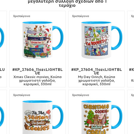
μεγαλύτερη συλλογή σχεδίων από 1
τεμάχιο
Χριστούγεννα
Χριστούγεννα
Χρ
BLU
#KP_27606_11ozcLIGHTBL
#KP_27604_11ozcLIGHTBL
#K
UE
UE
α
Xmas Classic movies, Κούπα
My Day Grinch, Κούπα
χρωματιστή γαλάζια,
χρωματιστή γαλάζια,
Κ
κεραμική, 330ml
κεραμική, 330ml
Χριστούγεννα
Χριστούγεννα
Χρ