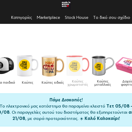
Κατηγορίες
Marketplace
Stock House
Το δικό σου σχέδιο
Κούπες
Κούπες
Δοχεία
Ποδιές
δικές
Τσάντες
χρωματιστές
μεταλλικές
φαγητού
μαγειρικής
Πάμε Διακοπές!
Το ηλεκτρονικό μας κατάστημα θα παραμείνει κλειστό
Τετ 05/08 
0/08
. Οι παραγγελίες αυτού του διαστήματος θα εξυπηρετούνται
α
21/08
, με σειρά προτεραιότητας. ☀️
Καλό Καλοκαίρι!