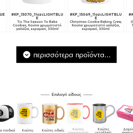
LUE
#KP_15070_11ozcLIGHTBLU
#KP_15069_11ozcLIGHTBLU
#
E
E
Tis The Season To Bake
Christmas Cookie Baking Crew,
G
Cookies, Κούπα χρωματιστή
Κούπα χρωματιστή γαλάζια,
γαλάζια, κεραμική, 330ml
κεραμική, 330ml
περισσότερα προϊόντα...
Επιλογή είδους
Κούπες
Κούπες
Δοχεία
Ποδιές
δικές
Τσάντες
χρωματιστές
μεταλλικές
φαγητού
μαγειρικής