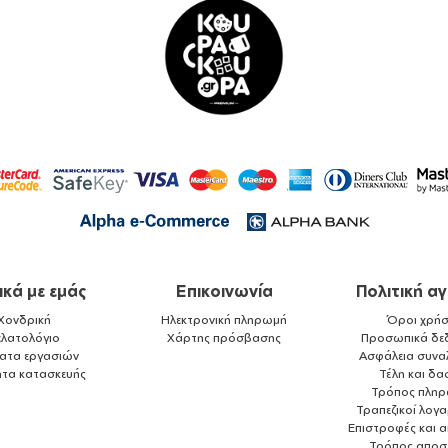
ικά με εμάς
Επικοινωνία
Πολιτική α
Χονδρική
Ηλεκτρονική πληρωμή
Όροι χρήσ
ελατολόγιο
Χάρτης πρόσβασης
Προσωπικά δε
ματα εργασιών
Ασφάλεια συνα
ητα κατασκευής
Τέλη και δα
Τρόπος πλη
Τραπεζικοί λογ
Επιστροφές και 
Τρόπος αποσ