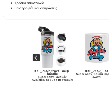
Τρόποι αποστολής
Επιστροφές και ακυρώσεις
#KP_7369_11oz
#KP_7369_mug-mirror-
#KP_7369_11
er baby., Κούπα, κεραμική,
gold
Super baby.,
330ml
Super baby., Κούπα κεραμική,
χρωματιστή μαύρη
χρυσή καθρέπτης, 330ml
330ml