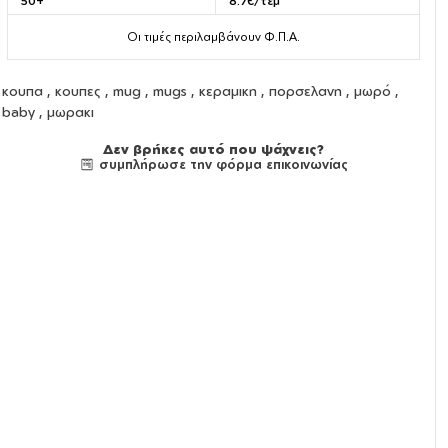
50+
8.7€/τεμ
Οι τιμές περιλαμβάνουν Φ.Π.Α.
κουπα
,
κουπες
,
mug
,
mugs
,
κεραμικη
,
πορσελανη
, μωρό ,
baby , μωρακι
Δεν βρήκες αυτό που ψάχνεις?
συμπλήρωσε την φόρμα επικοινωνίας