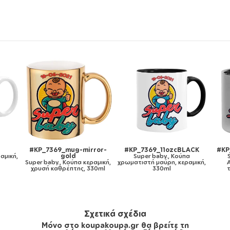
ozcBLACK
#KP_7369_metaldouble
#KP_7369_gymbag-bb-
 Κούπα
Super baby., Κούπα
white
, κεραμική,
Ανοξείδωτη διπλού
Super baby., Τσάντα πλάτης
τοιχώματος 300ml
πουγκί GYMBAG λευκή, με
τσέπη (40x48cm) & χονδρά
κορδόνια
Σχετικά σχέδια
Μόνο στο koupakoupa.gr θα βρείτε τη