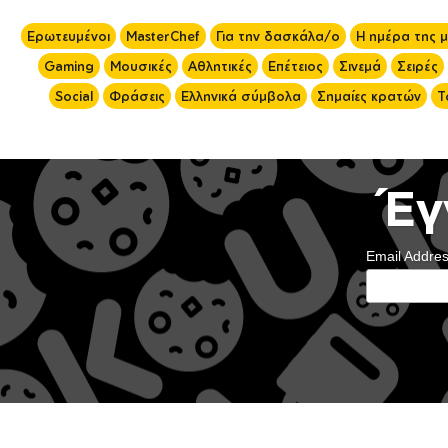
Ερωτευμένοι
MasterChef
Για την δασκάλα/ο
Η ημέρα της 
Gaming
Μουσικές
Αθλητικές
Επέτειος
Σινεμά
Σειρές
Social
Φράσεις
Ελληνικά σύμβολα
Σημαίες κρατών
Τ
Έγ
Email Addre