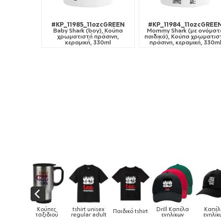
#KP_11985_11ozcGREEN
#KP_11984_11ozcGREE
Baby Shark (boy), Κούπα
Mommy Shark (με ονόματ
χρωματιστή πράσινη,
παιδικά), Κούπα χρωματισ
κεραμική, 330ml
πράσινη, κεραμική, 330m
Κούπες
tshirt unisex
Drill Καπέλα
Καπέλα
Παιδικό tshirt
Καπέλ
ταξιδιού
regular adult
ενηλίκων
ενηλίκων