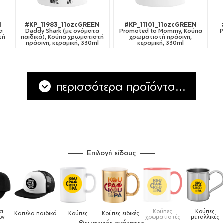
N
#KP_11983_11ozcGREEN
#KP_11101_11ozcGREEN
α
Daddy Shark (με ονόματα
Promoted to Mommy, Κούπα
P
τή
παιδικά), Κούπα χρωματιστή
χρωματιστή πράσινη,
l
πράσινη, κεραμική, 330ml
κεραμική, 330ml
περισσότερα προϊόντα...
Επιλογή είδους
Κούπες
Κούπες
Δοχεί
α παιδικά
Κούπες
Κούπες ειδικές
χρωματιστές
μεταλλικές
φαγητ
Θεματικές ενότητες