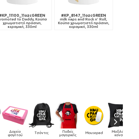
#KP_11100_11ozcGREEN
#KP_8147_11ozcGREEN
romoted to Daddy, Κούπα
milk naps and Rock n' Roll,
χρωματιστή πράσινη,
Κούπα χρωματιστή πράσινη,
κεραμική, 330ml
κεραμική, 330ml
α
Ποδιές
Μαξιλάρια
Τσάντες
Mousepad
Phone Holder
ού
μαγειρικής
καναπέ