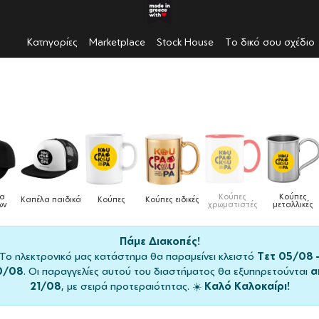
Κατηγορίες
Marketplace
Stock House
Το δικό σου σχέδιο
Κούπες
Κούπες
Δοχεία
αιδικά
Κούπες
Κούπες ειδικές
χρωματιστές
μεταλλικές
φαγητού
Πάμε Διακοπές!
Το ηλεκτρονικό μας κατάστημα θα παραμείνει κλειστό
Τετ 05/08 
0/08
. Οι παραγγελίες αυτού του διαστήματος θα εξυπηρετούνται
α
21/08
, με σειρά προτεραιότητας. ☀️
Καλό Καλοκαίρι!