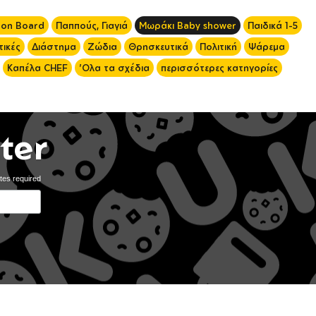
 on Board
Παππούς, Γιαγιά
Μωράκι Baby shower
Παιδικά 1-5
ικές
Διάστημα
Ζώδια
Θρησκευτικά
Πολιτική
Ψάρεμα
Καπέλα CHEF
'Ολα τα σχέδια
περισσότερες κατηγορίες
ter
tes required