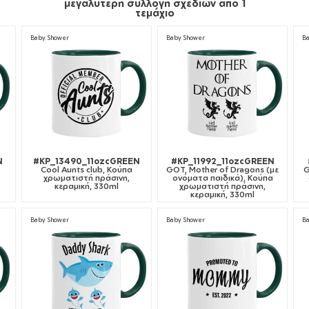
μεγαλύτερη συλλογή σχεδίων από 1
τεμάχιο
Baby Shower
Baby Shower
B
N
#KP_13490_11ozcGREEN
#KP_11992_11ozcGREEN
Cool Aunts club, Κούπα
GOT, Mother of Dragons (με
G
χρωματιστή πράσινη,
ονόματα παιδικά), Κούπα
κεραμική, 330ml
χρωματιστή πράσινη,
κεραμική, 330ml
Baby Shower
Baby Shower
B