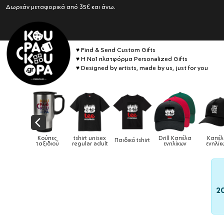
Δωρεάν μεταφορικά από 35€ και άνω.
♥ Find & Send Custom Gifts
♥ Η No1 πλατφόρμα Personalized Gifts
♥ Designed by artists, made by us, just for you
Κούπες
tshirt unisex
Drill Καπέλα
Καπέλα
Παιδικό tshirt
Καπέλα π
αξιδιού
regular adult
ενηλίκων
ενηλίκων
2