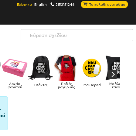
Ελληνικά
English
2152151246
Το καλάθι είναι άδειο
Ποδιές
Μαξιλάρια
Τσάντες
Mousepad
Phone Holders
μαγειρικής
καναπέ
–
πό