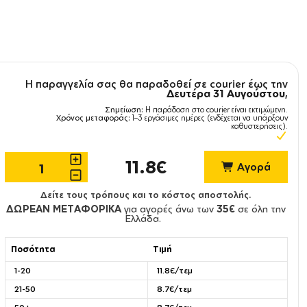
Η παραγγελία σας θα παραδοθεί σε courier έως την
Δευτέρα 31 Αυγούστου
,
Σημείωση:
Η παράδοση στο courier είναι εκτιμώμενη.
Χρόνος μεταφοράς:
1–3 εργάσιμες ημέρες (ενδέχεται να υπάρξουν
καθυστερήσεις).
11.8€
Αγορά
Δείτε τους τρόπους και το κόστος αποστολής.
ΔΩΡΕΑΝ ΜΕΤΑΦΟΡΙΚΑ
για αγορές άνω των
35€
σε όλη την
Ελλάδα.
Ποσότητα
Τιμή
1-20
11.8€/τεμ
21-50
8.7€/τεμ