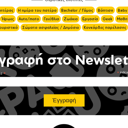
μητέρας
Η ημέρα του πατέρα
Bachelor / Γάμος
Βάπτιση
Baby
Ήρωες
Auto/moto
Γενέθλια
Ζωάκια
Εργασία
Geek
Μαθητ
ουριστικά
Σώματα ασφαλείας / Δημόσιο
Κονκάρδες παρέλασης
γραφή στο Newslet
*
*
indica
ss