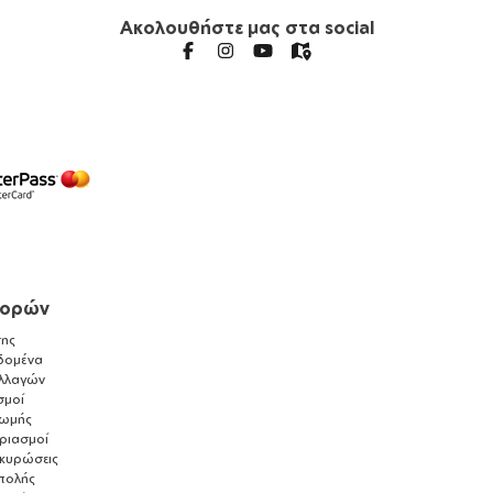
Ακολουθήστε μας στα social
γορών
ης
δομένα
λλαγών
σμοί
ρωμής
αριασμοί
ακυρώσεις
τολής