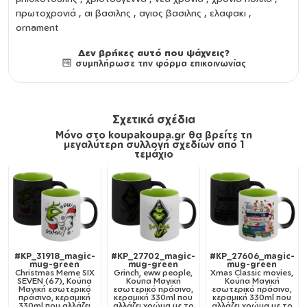
πρωτοχρονιά , αι βασιλης , αγιος βασιλης , ελαφακι ,
ornament
Δεν βρήκες αυτό που ψάχνεις?
συμπλήρωσε την φόρμα επικοινωνίας
Σχετικά σχέδια
Μόνο στο koupakoupa.gr θα βρείτε τη
μεγαλύτερη συλλογή σχεδίων από 1
τεμάχιο
#KP_31918_magic-
#KP_27702_magic-
#KP_27606_magic-
mug-green
mug-green
mug-green
Christmas Meme SIX
Grinch, eww people,
Xmas Classic movies,
SEVEN (67), Κούπα
Κούπα Μαγική
Κούπα Μαγική
Μαγική εσωτερικό
εσωτερικό πράσινο,
εσωτερικό πράσινο,
πράσινο, κεραμική
κεραμική 330ml που
κεραμική 330ml που
330ml που αλλάζει
αλλάζει χρώμα με το
αλλάζει χρώμα με το