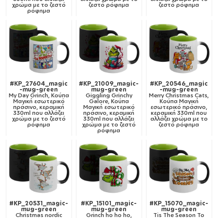
χρώμα με το ζεστό
ζεστό ρόφημα
ζεστό ρόφημα
ρόφημα
#KP_27604_magic
#KP_21009_magic-
#KP_20546_magic
-mug-green
mug-green
-mug-green
My Day Grinch, Κούπα
Giggling Grinchy
Merry Christmas Cats,
Μαγική εσωτερικό
Galore, Κούπα
Κούπα Μαγική
πράσινο, κεραμική
Μαγική εσωτερικό
εσωτερικό πράσινο,
330ml που αλλάζει
πράσινο, κεραμική
κεραμική 330ml που
χρώμα με το ζεστό
330ml που αλλάζει
αλλάζει χρώμα με το
ρόφημα
χρώμα με το ζεστό
ζεστό ρόφημα
ρόφημα
#KP_20531_magic-
#KP_15101_magic-
#KP_15070_magic-
mug-green
mug-green
mug-green
Christmas nordic
Grinch ho ho ho,
Tis The Season To