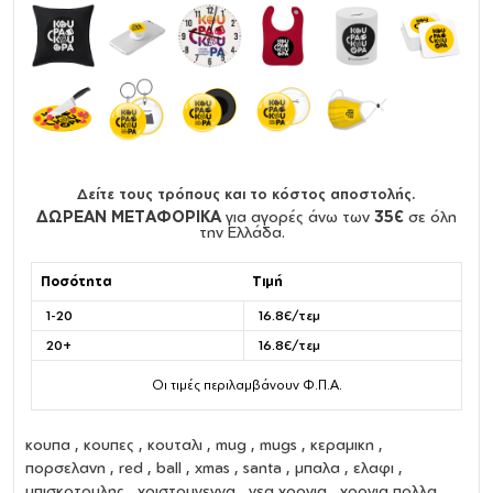
Δείτε τους τρόπους και το κόστος αποστολής.
ΔΩΡΕΑΝ ΜΕΤΑΦΟΡΙΚΑ
για αγορές άνω των
35€
σε όλη
την Ελλάδα.
Ποσότητα
Τιμή
1-20
16.8€/τεμ
20+
16.8€/τεμ
Οι τιμές περιλαμβάνουν Φ.Π.Α.
κουπα
,
κουπες
,
κουταλι
,
mug
,
mugs
,
κεραμικη
,
πορσελανη
, red , ball , xmas , santa , μπαλα , ελαφι ,
μπισκοτουλης , χριστουγεννα , νεα χρονια , χρονια πολλα ,