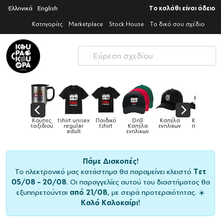
Ελληνικά
English
Το καλάθι είναι άδειο
Κατηγορίες
Marketplace
Stock House
Το δικό σου σχέδιο
ες
tshirt unisex
Παιδικό
Drill
Καπέλα
Καπέλα
Κού
Κούπες
ού
regular
tshirt
Καπέλα
ενηλίκων
παιδικά
ειδι
adult
ενηλίκων
Πάμε Διακοπές!
Το ηλεκτρονικό μας κατάστημα θα παραμείνει κλειστό
Τετ
05/08 – 20/08
. Οι παραγγελίες αυτού του διαστήματος θα
εξυπηρετούνται
από 21/08
, με σειρά προτεραιότητας. ☀️
Καλό Καλοκαίρι!