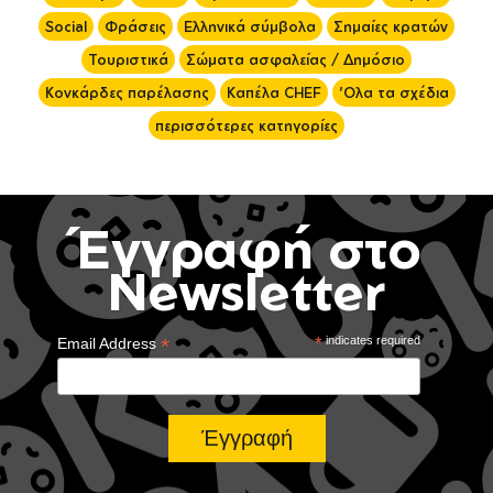
Social
Φράσεις
Ελληνικά σύμβολα
Σημαίες κρατών
Τουριστικά
Σώματα ασφαλείας / Δημόσιο
Κονκάρδες παρέλασης
Καπέλα CHEF
'Ολα τα σχέδια
περισσότερες κατηγορίες
Έγγραφή στο
Newsletter
*
*
indicates required
Email Address