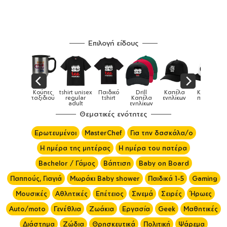
Επιλογή είδους
πες
tshirt unisex
Παιδικό
Drill
Καπέλα
Καπέλα
Κο
Κούπες
διού
regular
tshirt
Καπέλα
ενηλίκων
παιδικά
ει
adult
ενηλίκων
Θεματικές ενότητες
Ερωτευμένοι
MasterChef
Για την δασκάλα/ο
Η ημέρα της μητέρας
Η ημέρα του πατέρα
Bachelor / Γάμος
Βάπτιση
Baby on Board
Παππούς, Γιαγιά
Μωράκι Baby shower
Παιδικά 1-5
Gaming
Μουσικές
Αθλητικές
Επέτειος
Σινεμά
Σειρές
Ήρωες
Auto/moto
Γενέθλια
Ζωάκια
Εργασία
Geek
Μαθητικές
Διάστημα
Ζώδια
Θρησκευτικά
Πολιτική
Ψάρεμα