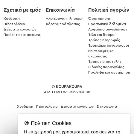
Σχετικά με εμάς
Επικοινωνία
Πολιτική αγορών
Χονδρική
Ηλεκτρονική πληρωμή
Όροι χρήσης
Πελατολόγιο
Χάρτης πρόσβασης
Προσωπικά δεδομένα
Δείγματα εργασιών
Ασφάλεια συναλλαγών
Ποιότητα κατασκευής
Τέλη και δασμοί
Τρόπος πληρωμής
Τραπεζικοί λογαριασμοί
Επιστροφές και
ακυρώσεις
Τρόπος αποστολής
Οδηγίες παραγγελίας
Πρόληψη και συντήρηση
©
KOUPAKOUPA
Α.Μ. ΓΕΜΗ 065935903000
Χονδρική
Πελατολόγιο
Δείγματα εργασιών
Επικοινωνία
🍪 Πολιτική Cookies
Η επιχείρησή μας χρησιμοποιεί cookies για τη