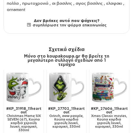
πολλα , πρωτοχρονιά , αι βασιλης , αγιος βασιλης , ελαφακι ,
ornament
Δεν βρήκες αυτό που ψάχνεις?
συμπλήρωσε την φόρμα επικοινωνίας
Σχετικά σχέδια
Μόνο στο koupakoupa.gr θα βρείτε τη
μεγαλύτερη συλλογή σχεδίων από 1
τεμάχιο
#KP_31918_11heart
#KP_27702_11heart
#KP_27606_11heart
out
out
out
Christmas Meme SIX
Grinch, eww people,
Xmas Classic movies,
SEVEN (67), Κούπα
Κούπα καρδιά
Κούπα καρδιά
καρδιά χερούλι
χερούλι λευκή,
χερούλι λευκή,
λευκή, κεραμική,
κεραμική, 330ml
κεραμική, 330ml
330ml