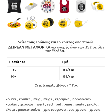
Δείτε τους τρόπους και το κόστος αποστολής.
ΔΩΡΕΑΝ ΜΕΤΑΦΟΡΙΚΑ
για αγορές άνω των
35€
σε όλη
την Ελλάδα.
Ποσότητα
Τιμή
1-30
13€/τεμ
30+
13€/τεμ
Οι τιμές περιλαμβάνουν Φ.Π.Α.
κουπα
,
κουπες
,
mug
,
mugs
,
κεραμικη
,
πορσελανη
,
καρδια
,
χερουλι
,
heart
, red , ball , xmas , santa , μπαλα ,
ελαφι , μπισκοτουλης , χριστουγεννα , νεα χρονια , χρονια