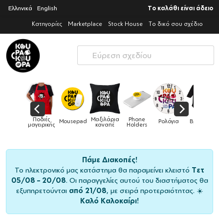
Ελληνικά
English
Το καλάθι είναι άδειο
Κατηγορίες
Marketplace
Stock House
Το δικό σου σχέδιο
Ποδιές
Μαξιλάρια
Phone
Τσάντες
Mousepad
Ρολόγια
Βρεφικά
μαγειρικής
καναπέ
Holders
Πάμε Διακοπές!
Το ηλεκτρονικό μας κατάστημα θα παραμείνει κλειστό
Τετ
05/08 – 20/08
. Οι παραγγελίες αυτού του διαστήματος θα
εξυπηρετούνται
από 21/08
, με σειρά προτεραιότητας. ☀️
Καλό Καλοκαίρι!