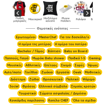
Ποδιές
Μαξιλάρια
Phone
Τσάντες
Mousepad
Ρολόγια
Βρεφικά
μαγειρικής
καναπέ
Holders
Θεματικές ενότητες
Ερωτευμένοι
MasterChef
Για την δασκάλα/ο
Η ημέρα της μητέρας
Η ημέρα του πατέρα
Bachelor / Γάμος
Βάπτιση
Baby on Board
Παππούς, Γιαγιά
Μωράκι Baby shower
Παιδικά 1-5
Gaming
Μουσικές
Αθλητικές
Επέτειος
Σινεμά
Σειρές
Ήρωες
Auto/moto
Γενέθλια
Ζωάκια
Εργασία
Geek
Μαθητικές
Διάστημα
Ζώδια
Θρησκευτικά
Πολιτική
Ψάρεμα
Social
Φράσεις
Ελληνικά σύμβολα
Σημαίες κρατών
Τουριστικά
Σώματα ασφαλείας / Δημόσιο
Κονκάρδες παρέλασης
Καπέλα CHEF
'Ολα τα σχέδια