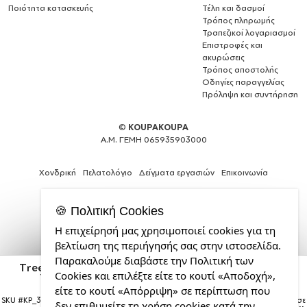
Ποιότητα κατασκευής
Τέλη και δασμοί
Τρόπος πληρωμής
Τραπεζικοί λογαριασμοί
Επιστροφές και
ακυρώσεις
Τρόπος αποστολής
Οδηγίες παραγγελίας
Πρόληψη και συντήρηση
©
KOUPAKOUPA
Α.Μ. ΓΕΜΗ 065935903000
Χονδρική
Πελατολόγιο
Δείγματα εργασιών
Επικοινωνία
🍪 Πολιτική Cookies
Η επιχείρησή μας χρησιμοποιεί cookies για τη
Expert
βελτίωση της περιήγησής σας στην ιστοσελίδα.
Web
Παρακαλούμε διαβάστε την Πολιτική των
Development
Tree, i wish you a merry christmas and a Happy New
Cookies και επιλέξτε είτε το κουτί «Αποδοχή»,
Services
Year!!! xoxoxo, Κούπα καρδιά χερούλι λευκή,
κεραμική, 330ml
από
είτε το κουτί «Απόρριψη» σε περίπτωση που
την
SKU #
KP_3959_11heartout
Η παραγγελία σας θα παραδοθεί σε
δεν επιθυμείτε τη χρήση cookies κατά την