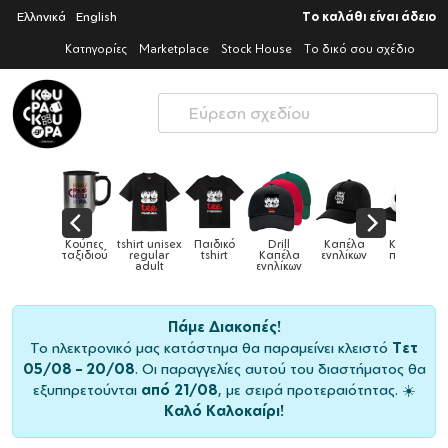
Ελληνικά
English
Το καλάθι είναι άδειο
Κατηγορίες
Marketplace
Stock House
Το δικό σου σχέδιο
Παιδικά
Κούπες
tshirt unisex
Παιδικό
Drill
Καπέλα
Καπέλα
αγούρια &
ταξιδιού
regular
tshirt
Καπέλα
ενηλίκων
παιδικά
Κούπες
adult
ενηλίκων
Πάμε Διακοπές!
Το ηλεκτρονικό μας κατάστημα θα παραμείνει κλειστό
Τετ
05/08 – 20/08
. Οι παραγγελίες αυτού του διαστήματος θα
εξυπηρετούνται
από 21/08
, με σειρά προτεραιότητας. ☀️
Καλό Καλοκαίρι!