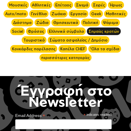
Μουσικές
Αθλητικές
Επέτειος
Σινεμά
Σειρές
Ήρωες
Auto/moto
Γενέθλια
Ζωάκια
Εργασία
Geek
Μαθητικές
Διάστημα
Ζώδια
Θρησκευτικά
Πολιτική
Ψάρεμα
Social
Φράσεις
Ελληνικά σύμβολα
Σημαίες κρατών
Τουριστικά
Σώματα ασφαλείας / Δημόσιο
Κονκάρδες παρέλασης
Καπέλα CHEF
'Ολα τα σχέδια
περισσότερες κατηγορίες
Έγγραφή στο
Newsletter
*
*
indicates required
Email Address