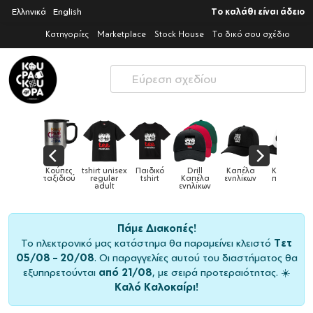
Ελληνικά
English
Το καλάθι είναι άδειο
Κατηγορίες
Marketplace
Stock House
Το δικό σου σχέδιο
tshirt unisex
Παιδικό
Drill
Καπέλα
Καπέλα
Κούπε
Κούπες
ύ
regular
tshirt
Καπέλα
ενηλίκων
παιδικά
ειδικέ
adult
ενηλίκων
Πάμε Διακοπές!
Το ηλεκτρονικό μας κατάστημα θα παραμείνει κλειστό
Τετ
05/08 – 20/08
. Οι παραγγελίες αυτού του διαστήματος θα
εξυπηρετούνται
από 21/08
, με σειρά προτεραιότητας. ☀️
Καλό Καλοκαίρι!