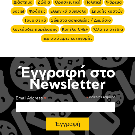
Διάστημα
Ζώδια
Θρησκευτικά
Πολιτική
Ψάρεμα
Social
Φράσεις
Ελληνικά σύμβολα
Σημαίες κρατών
Τουριστικά
Σώματα ασφαλείας / Δημόσιο
Κονκάρδες παρέλασης
Καπέλα CHEF
'Ολα τα σχέδια
περισσότερες κατηγορίες
Έγγραφή στο
Newsletter
*
*
indicates required
Email Address