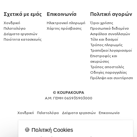
Σχετικά με εμάς
Επικοινωνία
Πολιτική αγορών
Χονδρική
Ηλεκτρονική πληρωμή
Όροι χρήσης
Πελατολόγιο
Χάρτης πρόσβασης
Προσωπικά δεδομένα
Δείγματα εργασιών
Ασφάλεια συναλλαγών
Ποιότητα κατασκευής
Τέλη και δασμοί
Τρόπος πληρωμής
Τραπεζικοί λογαριασμοί
Επιστροφές και
ακυρώσεις
Τρόπος αποστολής
Οδηγίες παραγγελίας
Πρόληψη και συντήρηση
©
KOUPAKOUPA
Α.Μ. ΓΕΜΗ 065935903000
Χονδρική
Πελατολόγιο
Δείγματα εργασιών
Επικοινωνία
🍪 Πολιτική Cookies