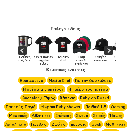
Επιλογή είδους
πες
tshirt unisex
Παιδικό
Drill
Καπέλα
Καπέλα
Κο
Κούπες
διού
regular
tshirt
Καπέλα
ενηλίκων
παιδικά
ει
adult
ενηλίκων
Θεματικές ενότητες
Ερωτευμένοι
MasterChef
Για την δασκάλα/ο
Η ημέρα της μητέρας
Η ημέρα του πατέρα
Bachelor / Γάμος
Βάπτιση
Baby on Board
Παππούς, Γιαγιά
Μωράκι Baby shower
Παιδικά 1-5
Gaming
Μουσικές
Αθλητικές
Επέτειος
Σινεμά
Σειρές
Ήρωες
Auto/moto
Γενέθλια
Ζωάκια
Εργασία
Geek
Μαθητικές