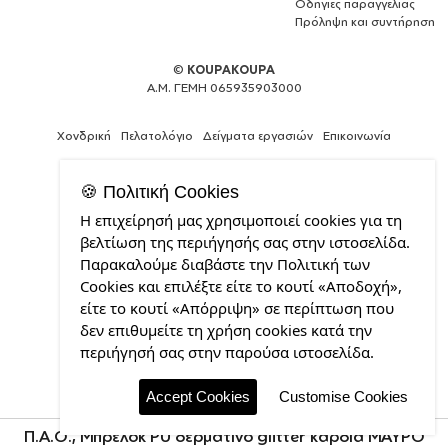
Οδηγίες παραγγελίας
Πρόληψη και συντήρηση
©
KOUPAKOUPA
Α.Μ. ΓΕΜΗ 065935903000
Χονδρική
Πελατολόγιο
Δείγματα εργασιών
Επικοινωνία
🍪 Πολιτική Cookies
Η επιχείρησή μας χρησιμοποιεί cookies για τη
Web
βελτίωση της περιήγησής σας στην ιστοσελίδα.
Design,
Παρακαλούμε διαβάστε την Πολιτική των
Social
Cookies και επιλέξτε είτε το κουτί «Αποδοχή»,
Media
&
είτε το κουτί «Απόρριψη» σε περίπτωση που
SEO
δεν επιθυμείτε τη χρήση cookies κατά την
Agency
περιήγησή σας στην παρούσα ιστοσελίδα.
από
την
CDL.gr
Accept Cookies
Customise Cookies
Π.Α.Ο., Μπρελόκ PU δερμάτινο glitter καρδιά ΜΑΥΡΟ