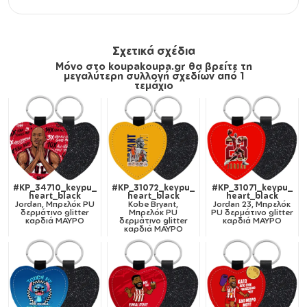
Σχετικά σχέδια
Μόνο στο koupakoupa.gr θα βρείτε τη
μεγαλύτερη συλλογή σχεδίων από 1
τεμάχιο
#KP_34710_keypu_
#KP_31072_keypu_
#KP_31071_keypu_
heart_black
heart_black
heart_black
Jordan, Μπρελόκ PU
Kobe Bryant,
Jordan 23, Μπρελόκ
δερμάτινο glitter
Μπρελόκ PU
PU δερμάτινο glitter
καρδιά ΜΑΥΡΟ
δερμάτινο glitter
καρδιά ΜΑΥΡΟ
καρδιά ΜΑΥΡΟ