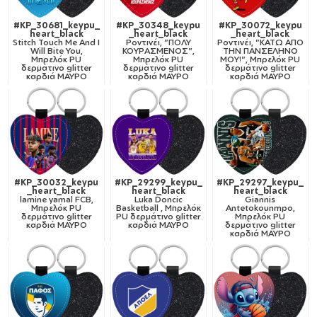
#KP_30681_keypu_
#KP_30348_keypu
#KP_30072_keypu
heart_black
_heart_black
_heart_black
Stitch Touch Me And I
Ροντινέι, "ΠΟΛΥ
Ροντινέι, "ΚΑΤΩ ΑΠΟ
Will Bite You,
ΚΟΥΡΑΣΜΕΝΟΣ",
ΤΗΝ ΠΑΝΣΕΛΗΝΟ
Μπρελόκ PU
Μπρελόκ PU
ΜΟΥ!", Μπρελόκ PU
δερμάτινο glitter
δερμάτινο glitter
δερμάτινο glitter
καρδιά ΜΑΥΡΟ
καρδιά ΜΑΥΡΟ
καρδιά ΜΑΥΡΟ
#KP_30032_keypu
#KP_29299_keypu_
#KP_29297_keypu_
_heart_black
heart_black
heart_black
lamine yamal FCB,
Luka Doncic
Giannis
Μπρελόκ PU
Basketball , Μπρελόκ
Antetokounmpo,
δερμάτινο glitter
PU δερμάτινο glitter
Μπρελόκ PU
καρδιά ΜΑΥΡΟ
καρδιά ΜΑΥΡΟ
δερμάτινο glitter
καρδιά ΜΑΥΡΟ