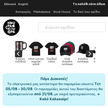
Ελληνικά
English
Το καλάθι είναι άδειο
Κατηγορίες
Marketplace
Stock House
Το δικό σου σχέδιο
Παιδικό
Drill
Καπέλα
Καπέλα
Κούπες
Κούπες
Κούπες
tshirt
Καπέλα
ενηλίκων
παιδικά
ειδικές
χρωματιστ
ενηλίκων
Πάμε Διακοπές!
Το ηλεκτρονικό μας κατάστημα θα παραμείνει κλειστό
Τετ
05/08 – 20/08
. Οι παραγγελίες αυτού του διαστήματος θα
εξυπηρετούνται
από 21/08
, με σειρά προτεραιότητας. ☀️
Καλό Καλοκαίρι!