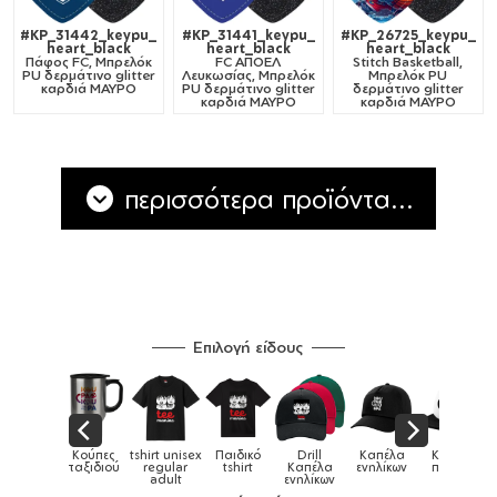
#KP_31442_keypu_
#KP_31441_keypu_
#KP_26725_keypu_
heart_black
heart_black
heart_black
Πάφος FC, Μπρελόκ
FC ΑΠΟΕΛ
Stitch Basketball,
PU δερμάτινο glitter
Λευκωσίας, Μπρελόκ
Μπρελόκ PU
καρδιά ΜΑΥΡΟ
PU δερμάτινο glitter
δερμάτινο glitter
καρδιά ΜΑΥΡΟ
καρδιά ΜΑΥΡΟ
περισσότερα προϊόντα...
Επιλογή είδους
ex
Παιδικό
Drill
Καπέλα
Καπέλα
Κούπες
Κούπε
Κούπες
tshirt
Καπέλα
ενηλίκων
παιδικά
ειδικές
χρωματισ
ενηλίκων