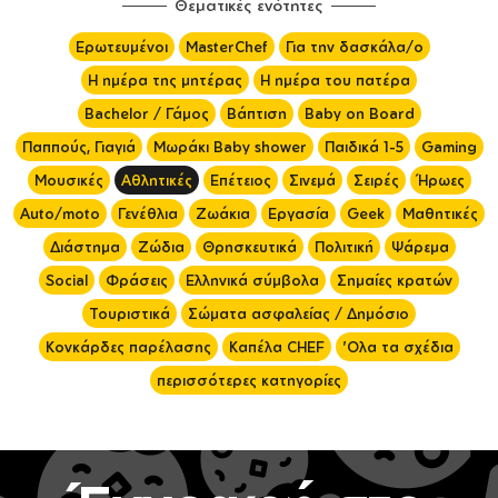
Θεματικές ενότητες
Ερωτευμένοι
MasterChef
Για την δασκάλα/ο
Η ημέρα της μητέρας
Η ημέρα του πατέρα
Bachelor / Γάμος
Βάπτιση
Baby on Board
Παππούς, Γιαγιά
Μωράκι Baby shower
Παιδικά 1-5
Gaming
Μουσικές
Αθλητικές
Επέτειος
Σινεμά
Σειρές
Ήρωες
Auto/moto
Γενέθλια
Ζωάκια
Εργασία
Geek
Μαθητικές
Διάστημα
Ζώδια
Θρησκευτικά
Πολιτική
Ψάρεμα
Social
Φράσεις
Ελληνικά σύμβολα
Σημαίες κρατών
Τουριστικά
Σώματα ασφαλείας / Δημόσιο
Κονκάρδες παρέλασης
Καπέλα CHEF
'Ολα τα σχέδια
περισσότερες κατηγορίες