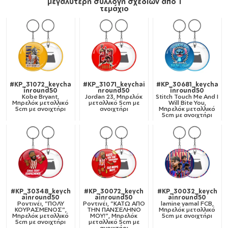
μεγαλύτερη συλλογή σχεδίων από 1
τεμάχιο
#KP_31072_keycha
#KP_31071_keychai
#KP_30681_keycha
inround50
nround50
inround50
Kobe Bryant,
Jordan 23, Μπρελόκ
Stitch Touch Me And I
Μπρελόκ μεταλλικό
μεταλλικό 5cm με
Will Bite You,
5cm με ανοιχτήρι
ανοιχτήρι
Μπρελόκ μεταλλικό
5cm με ανοιχτήρι
#KP_30348_keych
#KP_30072_keych
#KP_30032_keych
ainround50
ainround50
ainround50
Ροντινέι, "ΠΟΛΥ
Ροντινέι, "ΚΑΤΩ ΑΠΟ
lamine yamal FCB,
ΚΟΥΡΑΣΜΕΝΟΣ",
ΤΗΝ ΠΑΝΣΕΛΗΝΟ
Μπρελόκ μεταλλικό
Μπρελόκ μεταλλικό
ΜΟΥ!", Μπρελόκ
5cm με ανοιχτήρι
5cm με ανοιχτήρι
μεταλλικό 5cm με
ανοιχτήρι