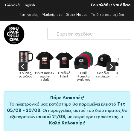
Ελληνικά
English
Το καλάθι είναι άδειο
Κατηγορίες
Marketplace
Stock House
Το δικό σου σχέδιο
Παιδικά
Κούπες
tshirt unisex
Παιδικό
Drill
Καπέλα
Καπέλα
αγούρια &
ταξιδιού
regular
tshirt
Καπέλα
ενηλίκων
παιδικά
Κούπες
adult
ενηλίκων
Πάμε Διακοπές!
Το ηλεκτρονικό μας κατάστημα θα παραμείνει κλειστό
Τετ
05/08 – 20/08
. Οι παραγγελίες αυτού του διαστήματος θα
εξυπηρετούνται
από 21/08
, με σειρά προτεραιότητας. ☀️
Καλό Καλοκαίρι!