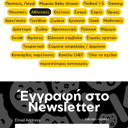
Παππούς, Γιαγιά
Μωράκι Baby shower
Παιδικά 1-5
Gaming
Μουσικές
Αθλητικές
Επέτειος
Σινεμά
Σειρές
Ήρωες
Auto/moto
Γενέθλια
Ζωάκια
Εργασία
Geek
Μαθητικές
Διάστημα
Ζώδια
Θρησκευτικά
Πολιτική
Ψάρεμα
Social
Φράσεις
Ελληνικά σύμβολα
Σημαίες κρατών
Τουριστικά
Σώματα ασφαλείας / Δημόσιο
Κονκάρδες παρέλασης
Καπέλα CHEF
'Ολα τα σχέδια
περισσότερες κατηγορίες
Έγγραφή στο
Newsletter
*
*
indicates required
Email Address