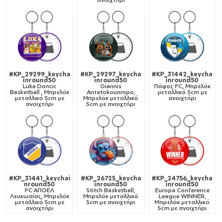
#KP_29299_keycha
#KP_29297_keycha
#KP_31442_keycha
inround50
inround50
inround50
Luka Doncic
Giannis
Πάφος FC, Μπρελόκ
Basketball , Μπρελόκ
Antetokounmpo,
μεταλλικό 5cm με
μεταλλικό 5cm με
Μπρελόκ μεταλλικό
ανοιχτήρι
ανοιχτήρι
5cm με ανοιχτήρι
#KP_31441_keychai
#KP_26725_keycha
#KP_24756_keycha
nround50
inround50
inround50
FC ΑΠΟΕΛ
Stitch Basketball,
Europa Conference
Λευκωσίας, Μπρελόκ
Μπρελόκ μεταλλικό
League WINNER,
μεταλλικό 5cm με
5cm με ανοιχτήρι
Μπρελόκ μεταλλικό
ανοιχτήρι
5cm με ανοιχτήρι