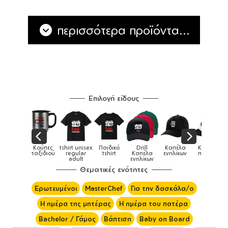
περισσότερα προϊόντα...
Επιλογή είδους
Παιδικά
Κούπες
tshirt unisex
Παιδικό
Drill
Καπέλα
Καπέλα
αγούρια &
ταξιδιού
regular
tshirt
Καπέλα
ενηλίκων
παιδικά
Κούπες
adult
ενηλίκων
Θεματικές ενότητες
Ερωτευμένοι
MasterChef
Για την δασκάλα/ο
Η ημέρα της μητέρας
Η ημέρα του πατέρα
Bachelor / Γάμος
Βάπτιση
Baby on Board