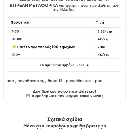
ΔΩΡΕΑΝ ΜΕΤΑΦΟΡΙΚΑ
για αγορές άνω των
35€
σε όλη
την Ελλάδα.
Ποσότητα
Τιμή
1-30
5.5€/τεμ
31-100
4€/τεμ
Πακέτο προσφοράς
100
τεμαχίων
280€
100+
4€/τεμ
Οι τιμές περιλαμβάνουν Φ.Π.Α.
παο , παναθηναικος , θηρα 13 , panathinaikos , pao
Δεν βρήκες αυτό που ψάχνεις?
συμπλήρωσε την φόρμα επικοινωνίας
Σχετικά σχέδια
Μόνο στο koupakoupa.gr θα βρείτε τη