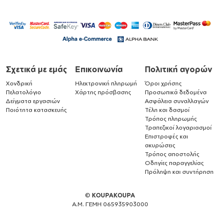
Σχετικά με εμάς
Επικοινωνία
Πολιτική αγορών
Χονδρική
Ηλεκτρονική πληρωμή
Όροι χρήσης
Πελατολόγιο
Χάρτης πρόσβασης
Προσωπικά δεδομένα
Δείγματα εργασιών
Ασφάλεια συναλλαγών
Ποιότητα κατασκευής
Τέλη και δασμοί
Τρόπος πληρωμής
Τραπεζικοί λογαριασμοί
Επιστροφές και
ακυρώσεις
Τρόπος αποστολής
Οδηγίες παραγγελίας
Πρόληψη και συντήρηση
©
KOUPAKOUPA
Α.Μ. ΓΕΜΗ 065935903000