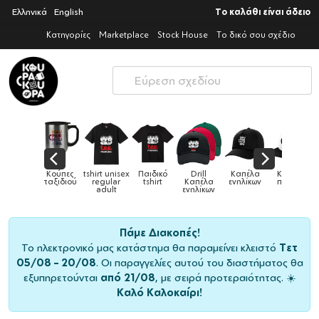
Ελληνικά
English
Το καλάθι είναι άδειο
Κατηγορίες
Marketplace
Stock House
Το δικό σου σχέδιο
tshirt unisex
Παιδικό
Drill
Καπέλα
Καπέλα
Κούπες
Κούπες
regular
tshirt
Καπέλα
ενηλίκων
παιδικά
ειδικές
adult
ενηλίκων
Πάμε Διακοπές!
Το ηλεκτρονικό μας κατάστημα θα παραμείνει κλειστό
Τετ
05/08 – 20/08
. Οι παραγγελίες αυτού του διαστήματος θα
εξυπηρετούνται
από 21/08
, με σειρά προτεραιότητας. ☀️
Καλό Καλοκαίρι!