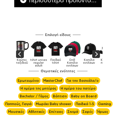
Επιλογή είδους
ες
tshirt unisex
Παιδικό
Drill
Καπέλα
Καπέλα
Κού
Κούπες
ού
regular
tshirt
Καπέλα
ενηλίκων
παιδικά
ειδι
adult
ενηλίκων
Θεματικές ενότητες
Ερωτευμένοι
MasterChef
Για την δασκάλα/ο
Η ημέρα της μητέρας
Η ημέρα του πατέρα
Bachelor / Γάμος
Βάπτιση
Baby on Board
Παππούς, Γιαγιά
Μωράκι Baby shower
Παιδικά 1-5
Gaming
Μουσικές
Αθλητικές
Επέτειος
Σινεμά
Σειρές
Ήρωες