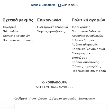
Σχετικά με εμάς
Επικοινωνία
Πολιτική αγορών
Χονδρική
Ηλεκτρονική πληρωμή
Όροι χρήσης
Πελατολόγιο
Χάρτης πρόσβασης
Προσωπικά δεδομένα
Δείγματα εργασιών
Ασφάλεια συναλλαγών
Ποιότητα κατασκευής
Τέλη και δασμοί
Τρόπος πληρωμής
Τραπεζικοί λογαριασμοί
Επιστροφές και
ακυρώσεις
Τρόπος αποστολής
Οδηγίες παραγγελίας
Πρόληψη και συντήρηση
©
KOUPAKOUPA
Α.Μ. ΓΕΜΗ 065935903000
Χονδρική
Πελατολόγιο
Δείγματα εργασιών
Επικοινωνία