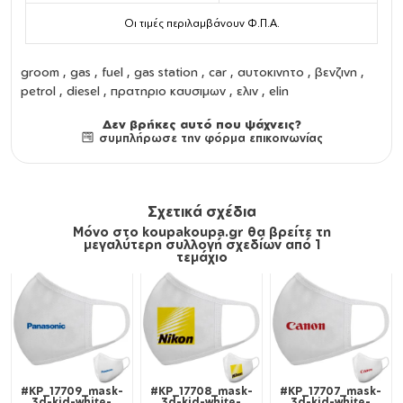
Οι τιμές περιλαμβάνουν Φ.Π.Α.
groom , gas , fuel , gas station , car , αυτοκινητο , βενζινη ,
petrol , diesel , πρατηριο καυσιμων , ελιν , elin
Δεν βρήκες αυτό που ψάχνεις?
συμπλήρωσε την φόρμα επικοινωνίας
Σχετικά σχέδια
Μόνο στο koupakoupa.gr θα βρείτε τη
μεγαλύτερη συλλογή σχεδίων από 1
τεμάχιο
#KP_17709_mask-
#KP_17708_mask-
#KP_17707_mask-
3d-kid-white-
3d-kid-white-
3d-kid-white-