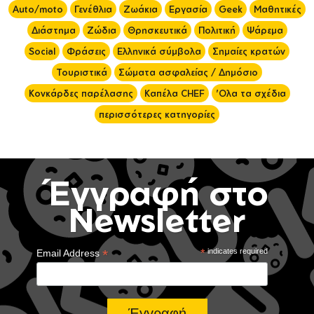
Auto/moto
Γενέθλια
Ζωάκια
Εργασία
Geek
Μαθητικές
Διάστημα
Ζώδια
Θρησκευτικά
Πολιτική
Ψάρεμα
Social
Φράσεις
Ελληνικά σύμβολα
Σημαίες κρατών
Τουριστικά
Σώματα ασφαλείας / Δημόσιο
Κονκάρδες παρέλασης
Καπέλα CHEF
'Ολα τα σχέδια
περισσότερες κατηγορίες
Έγγραφή στο
Newsletter
*
*
indicates required
Email Address