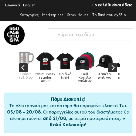
Ελληνικά
English
Το καλάθι είναι άδειο
Κατηγορίες
Marketplace
Stock House
Το δικό σου σχέδιο
Παιδικά
Κούπες
tshirt unisex
Παιδικό
Drill
Καπέλα
Καπέλα
αγούρια &
ταξιδιού
regular
tshirt
Καπέλα
ενηλίκων
παιδικά
Κούπες
adult
ενηλίκων
Πάμε Διακοπές!
Το ηλεκτρονικό μας κατάστημα θα παραμείνει κλειστό
Τετ
05/08 – 20/08
. Οι παραγγελίες αυτού του διαστήματος θα
εξυπηρετούνται
από 21/08
, με σειρά προτεραιότητας. ☀️
Καλό Καλοκαίρι!