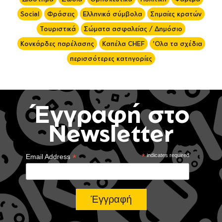
Social
Φράσεις
Ελληνικά σύμβολα
Σημαίες κρατών
Τουριστικά
Σώματα ασφαλείας / Δημόσιο
Κονκάρδες παρέλασης
Καπέλα CHEF
'Ολα τα σχέδια
περισσότερες κατηγορίες
Έγγραφή στο
Newsletter
*
*
indicates required
Email Address