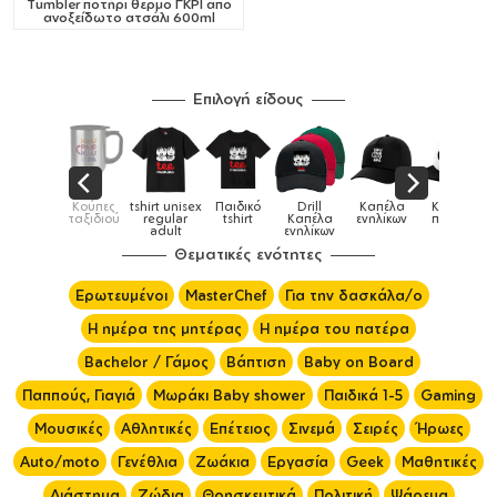
Tumbler ποτήρι θερμό ΓΚΡΙ από
ανοξείδωτο ατσάλι 600ml
Επιλογή είδους
Παιδικά
Κούπες
tshirt unisex
Παιδικό
Drill
Καπέλα
Καπέλα
αγούρια &
ταξιδιού
regular
tshirt
Καπέλα
ενηλίκων
παιδικά
Κούπες
adult
ενηλίκων
Θεματικές ενότητες
Ερωτευμένοι
MasterChef
Για την δασκάλα/ο
Η ημέρα της μητέρας
Η ημέρα του πατέρα
Bachelor / Γάμος
Βάπτιση
Baby on Board
Παππούς, Γιαγιά
Μωράκι Baby shower
Παιδικά 1-5
Gaming
Μουσικές
Αθλητικές
Επέτειος
Σινεμά
Σειρές
Ήρωες
Auto/moto
Γενέθλια
Ζωάκια
Εργασία
Geek
Μαθητικές
Διάστημα
Ζώδια
Θρησκευτικά
Πολιτική
Ψάρεμα