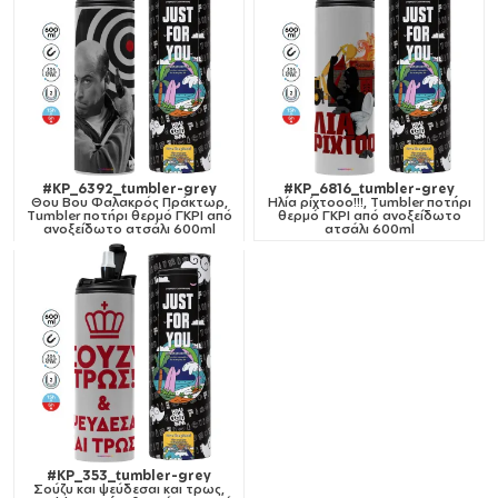
#KP_6392_tumbler-grey
#KP_6816_tumbler-grey
Θου Βου Φαλακρός Πράκτωρ,
Ηλία ρίχτοοο!!!, Tumbler ποτήρι
Tumbler ποτήρι θερμό ΓΚΡΙ από
θερμό ΓΚΡΙ από ανοξείδωτο
ανοξείδωτο ατσάλι 600ml
ατσάλι 600ml
#KP_353_tumbler-grey
Σούζυ και ψεύδεσαι και τρως,