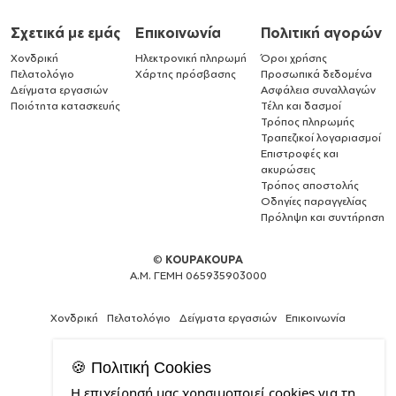
Σχετικά με εμάς
Επικοινωνία
Πολιτική αγορών
Χονδρική
Ηλεκτρονική πληρωμή
Όροι χρήσης
Πελατολόγιο
Χάρτης πρόσβασης
Προσωπικά δεδομένα
Δείγματα εργασιών
Ασφάλεια συναλλαγών
Ποιότητα κατασκευής
Τέλη και δασμοί
Τρόπος πληρωμής
Τραπεζικοί λογαριασμοί
Επιστροφές και
ακυρώσεις
Τρόπος αποστολής
Οδηγίες παραγγελίας
Πρόληψη και συντήρηση
©
KOUPAKOUPA
Α.Μ. ΓΕΜΗ 065935903000
Χονδρική
Πελατολόγιο
Δείγματα εργασιών
Επικοινωνία
🍪 Πολιτική Cookies
Η επιχείρησή μας χρησιμοποιεί cookies για τη