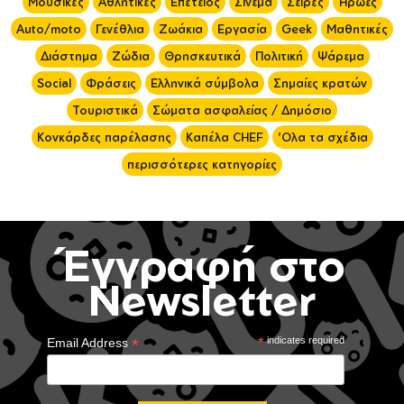
Μουσικές
Αθλητικές
Επέτειος
Σινεμά
Σειρές
Ήρωες
Auto/moto
Γενέθλια
Ζωάκια
Εργασία
Geek
Μαθητικές
Διάστημα
Ζώδια
Θρησκευτικά
Πολιτική
Ψάρεμα
Social
Φράσεις
Ελληνικά σύμβολα
Σημαίες κρατών
Τουριστικά
Σώματα ασφαλείας / Δημόσιο
Κονκάρδες παρέλασης
Καπέλα CHEF
'Ολα τα σχέδια
περισσότερες κατηγορίες
Έγγραφή στο
Newsletter
*
*
indicates required
Email Address