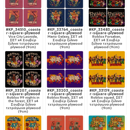
#KP_34510_coaste
#KP_33764_coaste
#KP_33483_coaste
r-square-plywood
r-square-plywood
r-square-plywood
Vice City Leonida,
Mario Galaxy, ΣΕΤ x4
Roblox Forsaken,
ΣΕΤ x4 Σουβέρ
Σουβέρ ξύλινα
ΣΕΤ x4 Σουβέρ
ξύλινα τετράγωνα
τετράγωνα plywood
ξύλινα τετράγωνα
plywood (9cm)
(9cm)
plywood (9cm)
#KP_33207_coaste
#KP_33203_coaste
#KP_33139_coaste
r-square-plywood
r-square-plywood
r-square-plywood
Roblox 99 nights in
Roblox Rivals, ΣΕΤ x4
Roblox squad, ΣΕΤ
the forest, ΣΕΤ x4
Σουβέρ ξύλινα
x4 Σουβέρ ξύλινα
Σουβέρ ξύλινα
τετράγωνα plywood
τετράγωνα plywood
τετράγωνα plywood
(9cm)
(9cm)
(9cm)