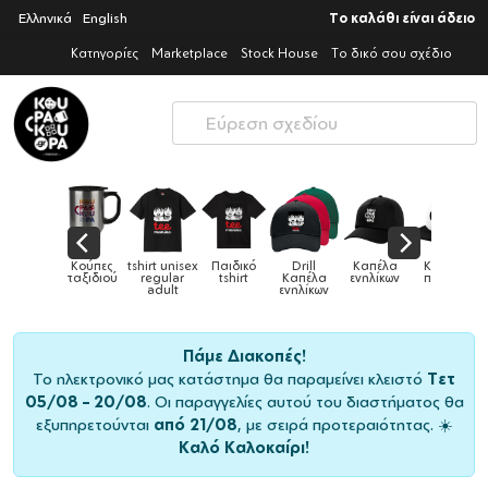
Ελληνικά
English
Το καλάθι είναι άδειο
Κατηγορίες
Marketplace
Stock House
Το δικό σου σχέδιο
unisex
Παιδικό
Drill
Καπέλα
Καπέλα
Κούπες
Κο
Κούπες
lar
tshirt
Καπέλα
ενηλίκων
παιδικά
ειδικές
χρωμ
lt
ενηλίκων
Πάμε Διακοπές!
Το ηλεκτρονικό μας κατάστημα θα παραμείνει κλειστό
Τετ
05/08 – 20/08
. Οι παραγγελίες αυτού του διαστήματος θα
εξυπηρετούνται
από 21/08
, με σειρά προτεραιότητας. ☀️
Καλό Καλοκαίρι!