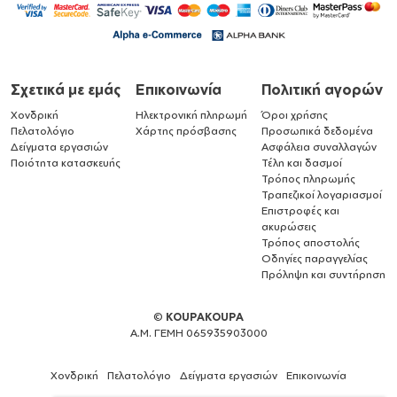
Σχετικά με εμάς
Επικοινωνία
Πολιτική αγορών
Χονδρική
Ηλεκτρονική πληρωμή
Όροι χρήσης
Πελατολόγιο
Χάρτης πρόσβασης
Προσωπικά δεδομένα
Δείγματα εργασιών
Ασφάλεια συναλλαγών
Ποιότητα κατασκευής
Τέλη και δασμοί
Τρόπος πληρωμής
Τραπεζικοί λογαριασμοί
Επιστροφές και
ακυρώσεις
Τρόπος αποστολής
Οδηγίες παραγγελίας
Πρόληψη και συντήρηση
©
KOUPAKOUPA
Α.Μ. ΓΕΜΗ 065935903000
Χονδρική
Πελατολόγιο
Δείγματα εργασιών
Επικοινωνία