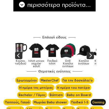
περισσότερα προϊόντα...
Επιλογή είδους
 unisex
Παιδικό
Drill
Καπέλα
Καπέλα
Κούπες
Κ
Κούπες
ular
tshirt
Καπέλα
ενηλίκων
παιδικά
ειδικές
χρω
ult
ενηλίκων
Θεματικές ενότητες
Ερωτευμένοι
MasterChef
Για την δασκάλα/ο
Η ημέρα της μητέρας
Η ημέρα του πατέρα
Bachelor / Γάμος
Βάπτιση
Baby on Board
Παππούς, Γιαγιά
Μωράκι Baby shower
Παιδικά 1-5
Gaming